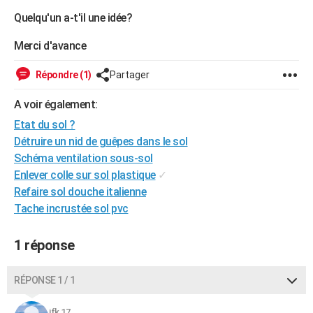
City break
Voyage de noces
Climat
Destinations
Voyage nature
Forum
+
Quelqu'un a-t'il une idée?
PHOTO
Merci d'avance
GUIDES D'ACHAT
BONS PLANS
Répondre (1)
Partager
CARTE DE VOEUX
A voir également:
Etat du sol ?
Carte Bonne année
Carte Pâques
Carte de Noël
Carte Saint-Valentin
Carte d'anniversaire
DICTIONNAIRE
Détruire un nid de guêpes dans le sol
Biographies
Expressions
Dictionnaire
Citations
Proverbes
Schéma ventilation sous-sol
PROGRAMME TV
Enlever colle sur sol plastique
✓
COPAINS D'AVANT
Refaire sol douche italienne
Tache incrustée sol pvc
Se connecter
Collèges
Universités
Service militaire
S'inscrire
Lycées
Primaires
Entreprises
Avis de recherche
AVIS DE DÉCÈS
1 réponse
FORUM
Lifestyle
Sport
Television
Cinema
Bricolage
Culture
Auto
Voyage
RÉPONSE 1 / 1
jfk 17