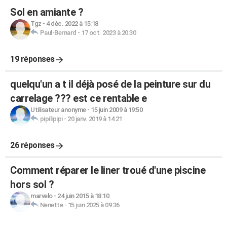
Sol en amiante ?
Tgz
-
4 déc. 2022 à 15:18
Paul-Bernard
-
17 oct. 2023 à 20:30
19 réponses
quelqu'un a t il déjà posé de la peinture sur du
carrelage ??? est ce rentable e
Utilisateur anonyme
-
15 juin 2009 à 19:50
pipilipipi
-
20 janv. 2019 à 14:21
26 réponses
Comment réparer le liner troué d'une piscine
hors sol ?
marvelo
-
24 juin 2015 à 18:10
Nenette
-
15 juin 2025 à 09:36