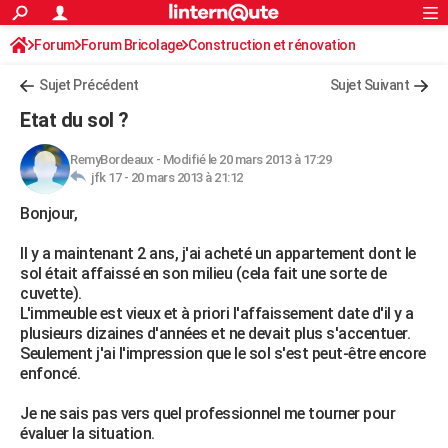
ACTUALITÉS
Forum
Forum Bricolage
Connexion
Construction et rénovation
S'inscrire
Rechercher
Société
Education
Villes
Politique
Faits Divers
Monde
+
SPORT
Sujet Précédent
Sujet Suivant
Football
Cyclisme
Forum
Coupe du monde 2026
Tennis
Rugby
CULTURE
Etat du sol ?
TNT
Cinéma
Musique
Programme TV
Streaming
Sorties cinéma
+
FINANCE
RemyBordeaux
-
Modifié le 20 mars 2013 à 17:29
jfk 17 -
20 mars 2013 à 21:12
Impôts
Immobilier
Banque
Crédit
Retraite
Epargne
Risques naturels par ville
Assurance
AUTO
Bonjour,
Réserver un essai
Berlines
Forum auto
Essais
Citadines
SUV
+
HIGH-TECH
Il y a maintenant 2 ans, j'ai acheté un appartement dont le
Meilleur smartphone
Ordinateurs
Guide high-tech
Mobiles
Internet
Jeux vidéo
+
BRICOLAGE
sol était affaissé en son milieu (cela fait une sorte de
cuvette).
Aménagement intérieur
Cuisine
Jardinage
+
Forum
Extérieur
Salle de bains
Rangement
WEEK-END
L'immeuble est vieux et à priori l'affaissement date d'il y a
plusieurs dizaines d'années et ne devait plus s'accentuer.
Escapades
Expositions
Week-end nature
Guides de France
Patrimoine
Musées
+
LIFESTYLE
Seulement j'ai l'impression que le sol s'est peut-être encore
enfoncé.
Bien-être
Mode
+
Art de vivre
Loisirs
Modes de vie
SANTE
Je ne sais pas vers quel professionnel me tourner pour
Guide de la santé
Médicaments
+
Alimentation
Maladies
Sommeil
VOYAGE
évaluer la situation.