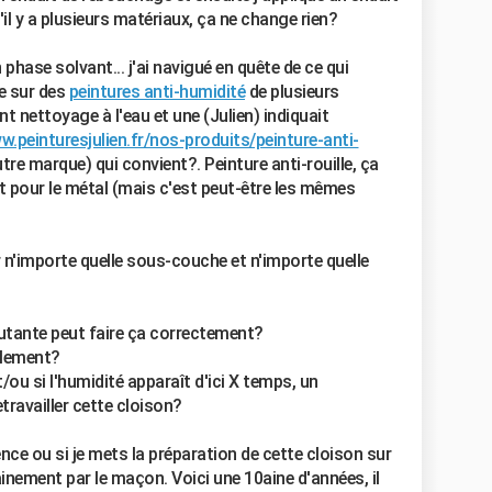
'il y a plusieurs matériaux, ça ne change rien?
 phase solvant... j'ai navigué en quête de ce qui
e sur des
peintures anti-humidité
de plusieurs
t nettoyage à l'eau et une (Julien) indiquait
w.peinturesjulien.fr/nos-produits/peinture-anti-
tre marque) qui convient?. Peinture anti-rouille, ça
st pour le métal (mais c'est peut-être les mêmes
r n'importe quelle sous-couche et n'importe quelle
butante peut faire ça correctement?
blement?
t/ou si l'humidité apparaît d'ici X temps, un
etravailler cette cloison?
ience ou si je mets la préparation de cette cloison sur
ainement par le maçon. Voici une 10aine d'années, il