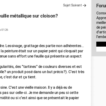
Foru
Sujet Suivant
Consei
uille métallique sur cloison?
Appre
meill
de pe
à 01:26
d'art
l'embe
ndre. Lessivage, grattage des partie non adhérentes...
 la peinture était sur un papier peint qui cloquait par
 venue sans effort une feuille qui présente un aspect
ularités, des "tartines" de couleurs diverses et est
le? un produit posé dans un but précis?). C'est très
, c'est dur et ça tient.
sine. C'est une vieille maison. Il y a déjà eu de
s pas sur celle-ci. Je me demande un peu si cette
umidité ou si c'est ainsi que se présentait le papier