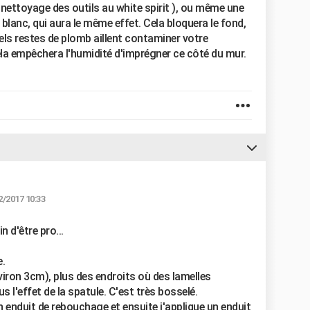
nettoyage des outils au white spirit ), ou même une
 blanc, qui aura le même effet. Cela bloquera le fond,
ls restes de plomb aillent contaminer votre
a empêchera l'humidité d'imprégner ce côté du mur.
2/2017 10:33
 d'être pro...
e.
viron 3cm), plus des endroits où des lamelles
s l'effet de la spatule. C'est très bosselé.
 enduit de rebouchage et ensuite j'applique un enduit