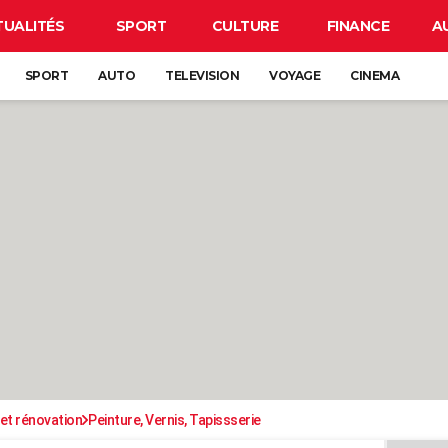
TUALITÉS
SPORT
CULTURE
FINANCE
A
SPORT
AUTO
TELEVISION
VOYAGE
CINEMA
et rénovation
Peinture, Vernis, Tapissserie