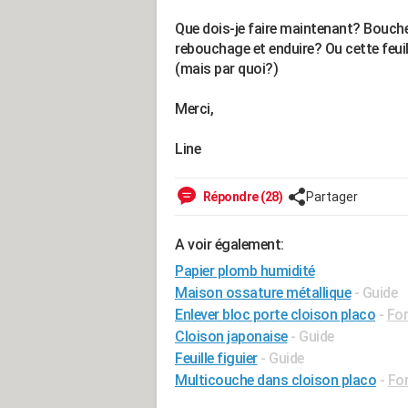
Que dois-je faire maintenant? Boucher 
rebouchage et enduire? Ou cette feuill
(mais par quoi?)
Merci,
Line
Répondre (28)
Partager
A voir également:
Papier plomb humidité
Maison ossature métallique
- Guide
Enlever bloc porte cloison placo
-
Fo
Cloison japonaise
- Guide
Feuille figuier
- Guide
Multicouche dans cloison placo
-
Fo