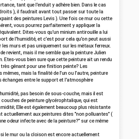
ance, tant que l'enduit y adhère bien. Dans le cas
roits ), il faudrait avant tout passer sur toute la
xpaint des peintures Levis ). Une fois ce mur ou cette
hérent, vous pourrez parfaitement y appliquer la
équivalent. Dites-vous qu'un minium antirouille a lui
rt de l'humidité, et c'est pour cela qu'on peut aussi
sur les murs et pas uniquement sur les métaux ferreux.
e revient, mais il me semble que la peinture Julien
. Etes-vous bien sure que cette peinture ait un rendu
t très gênant pour une finition peinte? Les
êmes, mais la finalité de l'un ou l'autre, peinture
s échanges entre le support et l'atmosphère
-humidité, pas besoin de sous-couche, mais il est
 couches de peinture glycérophtalique, qui est
humidité; Elle est également beaucoup plus résistante
st actuellement aux peintures dites "non polluantes" (
 une odeur infecte avec de la peinture?" sur ce même
 si le mur ou la cloison est encore actuellement