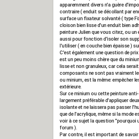
apparemment divers n'a guère d'import
contraire ( enduit se décollant par end
surface un fixateur solvanté ( type Fi
cloison bien lisse d'un enduit bien ad
peinture Julien que vous citez, ou un 
aussi pour fonction d'isoler son suppo
l'utiliser ( en couche bien épaisse ) 
C'est également une question de prix d
est un peu moins chère que du minium
lisse et non granuleux, car cela serai
composants ne sont pas vraiment les m
ou minium, est la même: empêcher le
extérieure.
Sur ce minium ou cette peinture anti
largement préférable d'appliquer deux
isolante et ne laissera pas passer l'
que de l'acrylique, même si la mode e
voir à ce sujet la question "pourquoi
forum ).
Par contre, il est important de savoir