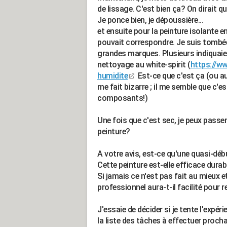
de lissage. C'est bien ça? On dirait qu
Je ponce bien, je dépoussière...
et ensuite pour la peinture isolante en
pouvait correspondre. Je suis tombé
grandes marques. Plusieurs indiquaien
nettoyage au white-spirit (
https://ww
humidite
Est-ce que c'est ça (ou au
me fait bizarre ; il me semble que c'e
composants!)
Une fois que c'est sec, je peux passe
peinture?
A votre avis, est-ce qu'une quasi-dé
Cette peinture est-elle efficace dura
Si jamais ce n'est pas fait au mieux e
professionnel aura-t-il facilité pour r
J'essaie de décider si je tente l'expér
la liste des tâches à effectuer proch