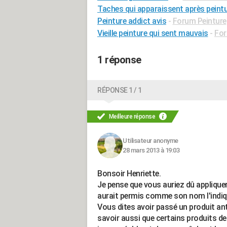
Taches qui apparaissent après peint
Peinture addict avis
-
Forum Peinture
Vieille peinture qui sent mauvais
-
For
1 réponse
RÉPONSE 1 / 1
Meilleure réponse
Utilisateur anonyme
28 mars 2013 à 19:03
Bonsoir Henriette.
Je pense que vous auriez dû applique
aurait permis comme son nom l'indique
Vous dites avoir passé un produit ant
savoir aussi que certains produits des