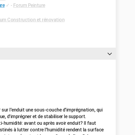
ure
✓
-
Forum Peinture
um Construction et rénovation
r sur l'enduit une sous-couche d'imprégnation, qui
, d'imprégner et de stabiliser le support.
i-humidité: avant ou après avoir enduit? Il faut
tinés à lutter contre l'humidité rendent la surface