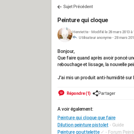
Sujet Précédent
Peinture qui cloque
Henriette
-
Modifié le 28 mars 2013 à 
Utilisateur anonyme -
28 mars 201
Bonjour,
Que faire quand après avoir poncé une
rebouchage et lissage, la nouvelle pe
J'ai mis un produit anti-humidité sur l
Répondre (1)
Partager
A voir également:
Peinture qui cloque que faire
Dilution peinture pistolet
- Guide
Peinture gouttelette
✓
-
Forum Peint