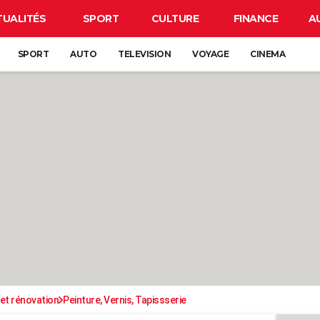
TUALITÉS
SPORT
CULTURE
FINANCE
A
SPORT
AUTO
TELEVISION
VOYAGE
CINEMA
et rénovation
Peinture, Vernis, Tapissserie