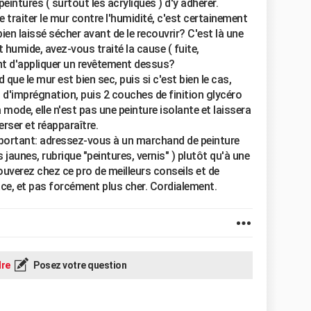
intures ( surtout les acryliques ) d'y adhérer.
e traiter le mur contre l'humidité, c'est certainement
bien laissé sécher avant de le recouvrir? C'est là une
 humide, avez-vous traité la cause ( fuite,
vant d'appliquer un revêtement dessus?
ue le mur est bien sec, puis si c'est bien le cas,
d'imprégnation, puis 2 couches de finition glycéro
 mode, elle n'est pas une peinture isolante et laissera
erser et réapparaître.
mportant: adressez-vous à un marchand de peinture
jaunes, rubrique "peintures, vernis" ) plutôt qu'à une
uverez chez ce pro de meilleurs conseils et de
ace, et pas forcément plus cher. Cordialement.
re
Posez votre question