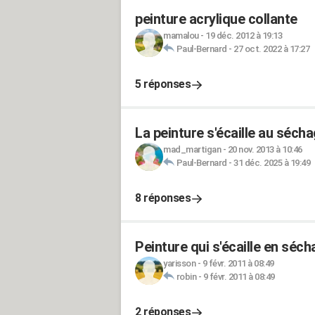
peinture acrylique collante
mamalou
-
19 déc. 2012 à 19:13
Paul-Bernard
-
27 oct. 2022 à 17:27
5 réponses
La peinture s'écaille au sécha
mad_martigan
-
20 nov. 2013 à 10:46
Paul-Bernard
-
31 déc. 2025 à 19:49
8 réponses
Peinture qui s'écaille en sécha
yarisson
-
9 févr. 2011 à 08:49
robin
-
9 févr. 2011 à 08:49
2 réponses