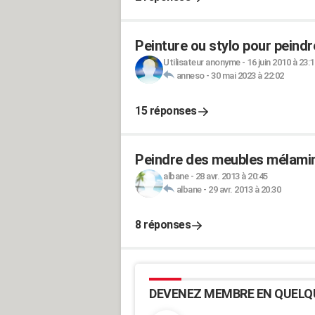
Peinture ou stylo pour peindr
Utilisateur anonyme
-
16 juin 2010 à 23:1
anneso
-
30 mai 2023 à 22:02
15 réponses
Peindre des meubles mélaminé
albane
-
28 avr. 2013 à 20:45
albane
-
29 avr. 2013 à 20:30
8 réponses
DEVENEZ MEMBRE EN QUELQ