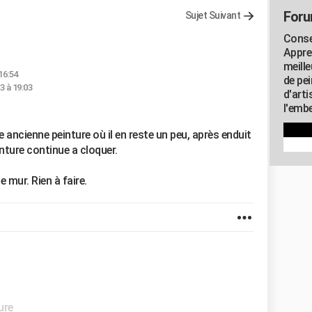
Foru
Sujet Suivant
Consei
Appre
meill
16:54
de pe
3 à 19:03
d'art
l'embe
 ancienne peinture où il en reste un peu, après enduit
inture continue a cloquer.
e mur. Rien à faire.
ure