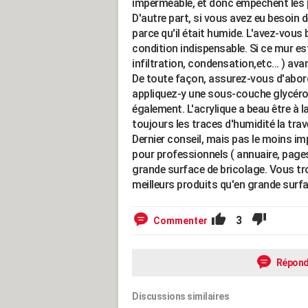
imperméable, et donc empêchent les pe
D'autre part, si vous avez eu besoin d
parce qu'il était humide. L'avez-vous 
condition indispensable. Si ce mur est
infiltration, condensation,etc... ) a
De toute façon, assurez-vous d'abord q
appliquez-y une sous-couche glycéro 
également. L'acrylique a beau être à la
toujours les traces d'humidité la trav
Dernier conseil, mais pas le moins i
pour professionnels ( annuaire, pages 
grande surface de bricolage. Vous tro
meilleurs produits qu'en grande surf
3
Commenter
Répond
Discussions similaires