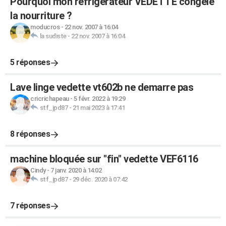
Pourquoi mon réfrigérateur VEDETTE congèle
la nourriture ?
moducros
-
22 nov. 2007 à 16:04
la sudiste
-
22 nov. 2007 à 16:04
5 réponses
Lave linge vedette vt602b ne demarre pas
cricrichapeau
-
5 févr. 2022 à 19:29
stf_jpd87
-
21 mai 2023 à 17:41
8 réponses
machine bloquée sur "fin" vedette VEF6116
Cindy
-
7 janv. 2020 à 14:02
stf_jpd87
-
29 déc. 2020 à 07:42
7 réponses