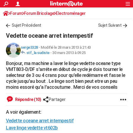
ACTUALITÉS
Forum
Forum Bricolage
Connexion
Electroménager
S'inscrire
Rechercher
Société
Education
Villes
Politique
Faits Divers
Monde
+
SPORT
Sujet Précédent
Sujet Suivant
Football
Cyclisme
Forum
Coupe du monde 2026
Tennis
Rugby
CULTURE
Vedette oceane arret intempestif
TNT
Cinéma
Musique
Programme TV
Streaming
Sorties cinéma
+
FINANCE
serge3328
-
Modifié le 28 mars 2013 à 21:43
stf_la sudiste
-
30 mars 2013 à 09:25
Impôts
Immobilier
Banque
Crédit
Retraite
Epargne
Risques naturels par ville
Assurance
AUTO
Bonjour, ma machine a laver le linge vedette oceane type
Réserver un essai
Berlines
Forum auto
Essais
Citadines
SUV
+
HIGH-TECH
VMT803-D/DF s'arréte en début de cycle je dois tourner le
selecteur de 3 ou 4 crans pour qu'elle redémarre et fasse le
Meilleur smartphone
Ordinateurs
Guide high-tech
Mobiles
Internet
Jeux vidéo
+
BRICOLAGE
cycle jusqu'au bout . Le linge sort bien peut etre un peu
moins essoré qu'a l'accoutume . Merci de vos conseils
Aménagement intérieur
Cuisine
Jardinage
+
Forum
Extérieur
Salle de bains
Rangement
WEEK-END
Répondre (10)
Partager
Escapades
Expositions
Week-end nature
Guides de France
Patrimoine
Musées
+
LIFESTYLE
A voir également:
Bien-être
Mode
+
Art de vivre
Loisirs
Modes de vie
SANTE
Vedette oceane arret intempestif
Guide de la santé
Médicaments
+
Alimentation
Maladies
Sommeil
Lave linge vedette vt602b
VOYAGE