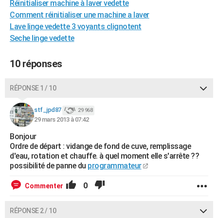
Réinitialiser machine à laver vedette
City break
Voyage de noces
Climat
Destinations
Voyage nature
Forum
+
PHOTO
Comment réinitialiser une machine a laver
Lave linge vedette 3 voyants clignotent
GUIDES D'ACHAT
Seche linge vedette
BONS PLANS
10 réponses
CARTE DE VOEUX
Carte Bonne année
Carte Pâques
Carte de Noël
Carte Saint-Valentin
Carte d'anniversaire
RÉPONSE 1 / 10
DICTIONNAIRE
Biographies
Expressions
Dictionnaire
Citations
Proverbes
stf_jpd87
PROGRAMME TV
29 968
29 mars 2013 à 07:42
COPAINS D'AVANT
Bonjour
Ordre de départ : vidange de fond de cuve, remplissage
Se connecter
Collèges
Universités
Service militaire
S'inscrire
Lycées
Primaires
Entreprises
Avis de recherche
AVIS DE DÉCÈS
d'eau, rotation et chauffe. à quel moment elle s'arrête ??
possibilité de panne du
programmateur
FORUM
0
Commenter
Lifestyle
Sport
Television
Cinema
Bricolage
Culture
Auto
Voyage
RÉPONSE 2 / 10