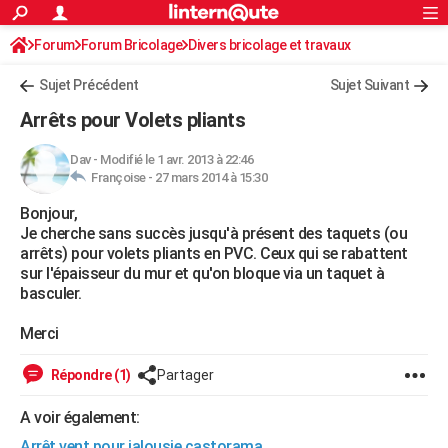
ACTUALITÉS
Forum
Forum Bricolage
Connexion
Divers bricolage et travaux
S'inscrire
Rechercher
Société
Education
Villes
Politique
Faits Divers
Monde
+
SPORT
Sujet Précédent
Sujet Suivant
Football
Cyclisme
Forum
Coupe du monde 2026
Tennis
Rugby
CULTURE
Arrêts pour Volets pliants
TNT
Cinéma
Musique
Programme TV
Streaming
Sorties cinéma
+
FINANCE
Dav
-
Modifié le 1 avr. 2013 à 22:46
Françoise -
27 mars 2014 à 15:30
Impôts
Immobilier
Banque
Crédit
Retraite
Epargne
Risques naturels par ville
Assurance
AUTO
Bonjour,
Réserver un essai
Berlines
Forum auto
Essais
Citadines
SUV
+
HIGH-TECH
Je cherche sans succès jusqu'à présent des taquets (ou
arrêts) pour volets pliants en PVC. Ceux qui se rabattent
Meilleur smartphone
Ordinateurs
Guide high-tech
Mobiles
Internet
Jeux vidéo
+
BRICOLAGE
sur l'épaisseur du mur et qu'on bloque via un taquet à
basculer.
Aménagement intérieur
Cuisine
Jardinage
+
Forum
Extérieur
Salle de bains
Rangement
WEEK-END
Merci
Escapades
Expositions
Week-end nature
Guides de France
Patrimoine
Musées
+
LIFESTYLE
Répondre (1)
Partager
Bien-être
Mode
+
Art de vivre
Loisirs
Modes de vie
SANTE
A voir également:
Guide de la santé
Médicaments
+
Alimentation
Maladies
Sommeil
VOYAGE
Arrêt vent pour jalousie castorama