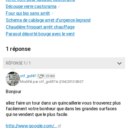
City break
Voyage de noces
Climat
Destinations
Voyage nature
Forum
+
Découpe verre castorama
✓
PHOTO
Four qui bip sans arrêt
✓
GUIDES D'ACHAT
Schema de cablage arret d'urgence legrand
Chaudière frisquet arrêt chauffage
BONS PLANS
Parasol déporté bouge avec le vent
CARTE DE VOEUX
1 réponse
Carte Bonne année
Carte Pâques
Carte de Noël
Carte Saint-Valentin
Carte d'anniversaire
DICTIONNAIRE
RÉPONSE 1 / 1
Biographies
Expressions
Dictionnaire
Citations
Proverbes
PROGRAMME TV
stf_jpd87
COPAINS D'AVANT
29 968
Modifié par stf_jpd87 le 2/04/2013 08:07
Se connecter
Collèges
Universités
Service militaire
S'inscrire
Lycées
Primaires
Entreprises
Avis de recherche
AVIS DE DÉCÈS
Bonjour
FORUM
allez faire un tour dans un quincaillerie vous trouverez plus
facilement votre bonheur que dans les grandes surfaces
Lifestyle
Sport
Television
Cinema
Bricolage
Culture
Auto
Voyage
qui ne vendent que le plus facile.
http://www.google.com/...