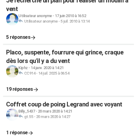
Je recherche un plan pour réaliser un moulin à
vent
Utilisateur anonyme
-
17 juin 2010 à 16:52
Utilisateur anonyme
-
5 juil. 2010 à 13:14
5 réponses
Placo, suspente, fourrure qui grince, craque
dès lors qu'il y a du vent
Kiphz
-
14 janv. 2020 à 14:21
CC914
-
14 juil. 2025 à 06:54
19 réponses
Coffret coup de poing Legrand avec voyant
Billy_5437
-
20 mars 2020 à 14:21
gt.55
-
20 mars 2020 à 14:27
1 réponse