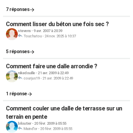
7 réponses
Comment lisser du béton une fois sec ?
stevens
-
9 avr. 2007 à 20:39
Touchatou
-
24 nov. 2025 à 10:37
5 réponses
Comment faire une dalle arrondie ?
nikedouille
-
21 avr. 2009 à 22:49
courjus19
-
21 avr. 2009 à 22:49
1 réponse
Comment couler une dalle de terrasse sur un
terrain en pente
biloutier
-
20 févr. 2009 à 05:55
Maind'or
-
20 févr. 2009 à 05:55