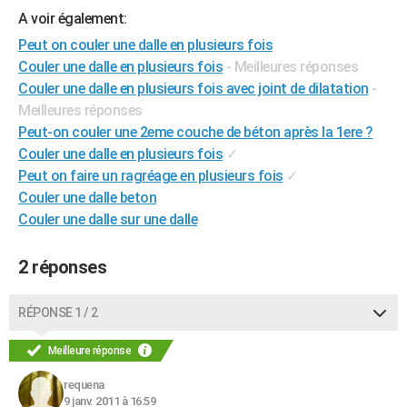
A voir également:
City break
Voyage de noces
Climat
Destinations
Voyage nature
Forum
+
PHOTO
Peut on couler une dalle en plusieurs fois
GUIDES D'ACHAT
Couler une dalle en plusieurs fois
- Meilleures réponses
Couler une dalle en plusieurs fois avec joint de dilatation
-
BONS PLANS
Meilleures réponses
Peut-on couler une 2eme couche de béton après la 1ere ?
CARTE DE VOEUX
Couler une dalle en plusieurs fois
✓
Carte Bonne année
Carte Pâques
Carte de Noël
Carte Saint-Valentin
Carte d'anniversaire
DICTIONNAIRE
Peut on faire un ragréage en plusieurs fois
✓
Couler une dalle beton
Biographies
Expressions
Dictionnaire
Citations
Proverbes
PROGRAMME TV
Couler une dalle sur une dalle
COPAINS D'AVANT
2 réponses
Se connecter
Collèges
Universités
Service militaire
S'inscrire
Lycées
Primaires
Entreprises
Avis de recherche
AVIS DE DÉCÈS
RÉPONSE 1 / 2
FORUM
Lifestyle
Sport
Television
Cinema
Bricolage
Culture
Auto
Voyage
Meilleure réponse
requena
9 janv. 2011 à 16:59