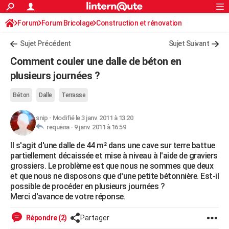
ACTUALITÉS
Forum
Forum Bricolage
Connexion
Construction et rénovation
S'inscrire
Rechercher
Société
Education
Villes
Politique
Faits Divers
Monde
+
SPORT
Sujet Précédent
Sujet Suivant
Football
Cyclisme
Forum
Coupe du monde 2026
Tennis
Rugby
CULTURE
Comment couler une dalle de béton en
TNT
Cinéma
Musique
Programme TV
Streaming
Sorties cinéma
+
plusieurs journées ?
FINANCE
Impôts
Immobilier
Banque
Crédit
Retraite
Epargne
Risques naturels par ville
Assurance
AUTO
Béton
Dalle
Terrasse
Réserver un essai
Berlines
Forum auto
Essais
Citadines
SUV
+
HIGH-TECH
snip
-
Modifié le 3 janv. 2011 à 13:20
requena -
9 janv. 2011 à 16:59
Meilleur smartphone
Ordinateurs
Guide high-tech
Mobiles
Internet
Jeux vidéo
+
BRICOLAGE
Il s'agit d'une dalle de 44 m² dans une cave sur terre battue
partiellement décaissée et mise à niveau à l'aide de graviers
Aménagement intérieur
Cuisine
Jardinage
+
Forum
Extérieur
Salle de bains
Rangement
WEEK-END
grossiers. Le problème est que nous ne sommes que deux
et que nous ne disposons que d'une petite bétonnière. Est-il
Escapades
Expositions
Week-end nature
Guides de France
Patrimoine
Musées
+
LIFESTYLE
possible de procéder en plusieurs journées ?
Merci d'avance de votre réponse.
Bien-être
Mode
+
Art de vivre
Loisirs
Modes de vie
SANTE
Répondre (2)
Partager
Guide de la santé
Médicaments
+
Alimentation
Maladies
Sommeil
VOYAGE