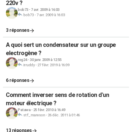
220v ?
bob73
-
7 avr. 2009 à 16:03
bob73
-
7 avr. 2009 à 16:03
3 réponses
A quoi sert un condensateur sur un groupe
electrogène ?
reg24
-
30 janv. 2009 à 12:55
irruddy
-
27 févr. 2019 à 16:09
6 réponses
Comment inverser sens de rotation d'un
moteur électrique ?
Patawa
-
25 févr. 2010 à 16:49
stf_mareson
-
26 déc. 2011 à 01:46
13 réponses