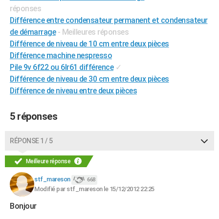
réponses
City break
Voyage de noces
Climat
Destinations
Voyage nature
Forum
+
PHOTO
Différence entre condensateur permanent et condensateur
de démarrage
- Meilleures réponses
GUIDES D'ACHAT
Différence de niveau de 10 cm entre deux pièces
BONS PLANS
Différence machine nespresso
Pile 9v 6f22 ou 6lr61 différence
✓
CARTE DE VOEUX
Différence de niveau de 30 cm entre deux pièces
Carte Bonne année
Carte Pâques
Carte de Noël
Carte Saint-Valentin
Carte d'anniversaire
Différence de niveau entre deux pièces
DICTIONNAIRE
Biographies
Expressions
Dictionnaire
Citations
Proverbes
PROGRAMME TV
5 réponses
COPAINS D'AVANT
RÉPONSE 1 / 5
Se connecter
Collèges
Universités
Service militaire
S'inscrire
Lycées
Primaires
Entreprises
Avis de recherche
AVIS DE DÉCÈS
Meilleure réponse
FORUM
stf_mareson
668
Lifestyle
Sport
Television
Cinema
Bricolage
Culture
Auto
Voyage
Modifié par stf_mareson le 15/12/2012 22:25
Bonjour