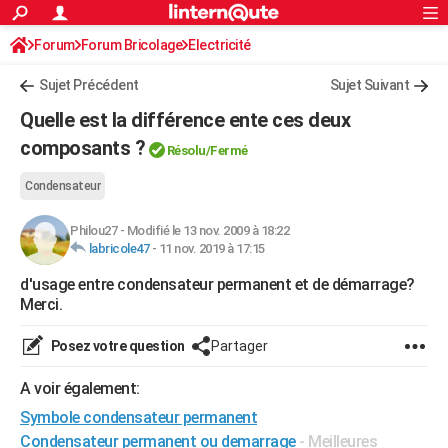
ACTUALITÉS
Forum
Forum Bricolage
Connexion
Electricité
S'inscrire
Rechercher
Société
Education
Villes
Politique
Faits Divers
Monde
+
SPORT
Sujet Précédent
Sujet Suivant
Football
Cyclisme
Forum
Coupe du monde 2026
Tennis
Rugby
CULTURE
Quelle est la différence ente ces deux
TNT
Cinéma
Musique
Programme TV
Streaming
Sorties cinéma
+
composants ?
FINANCE
Résolu/Fermé
Impôts
Immobilier
Banque
Crédit
Retraite
Epargne
Risques naturels par ville
Assurance
AUTO
Condensateur
Réserver un essai
Berlines
Forum auto
Essais
Citadines
SUV
+
HIGH-TECH
Philou27
-
Modifié le 13 nov. 2009 à 18:22
labricole47
-
11 nov. 2019 à 17:15
Meilleur smartphone
Ordinateurs
Guide high-tech
Mobiles
Internet
Jeux vidéo
+
BRICOLAGE
d'usage entre condensateur permanent et de démarrage?
Merci.
Aménagement intérieur
Cuisine
Jardinage
+
Forum
Extérieur
Salle de bains
Rangement
WEEK-END
Escapades
Expositions
Week-end nature
Guides de France
Patrimoine
Musées
+
Posez votre question
Partager
LIFESTYLE
Bien-être
Mode
+
Art de vivre
Loisirs
Modes de vie
A voir également:
SANTE
Symbole condensateur permanent
Guide de la santé
Médicaments
+
Alimentation
Maladies
Sommeil
VOYAGE
Condensateur permanent ou demarrage
- Meilleures