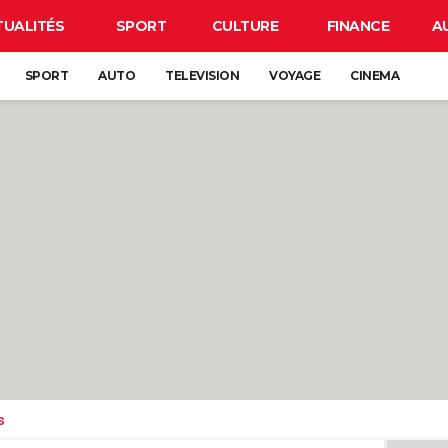
TUALITÉS
SPORT
CULTURE
FINANCE
A
SPORT
AUTO
TELEVISION
VOYAGE
CINEMA
s