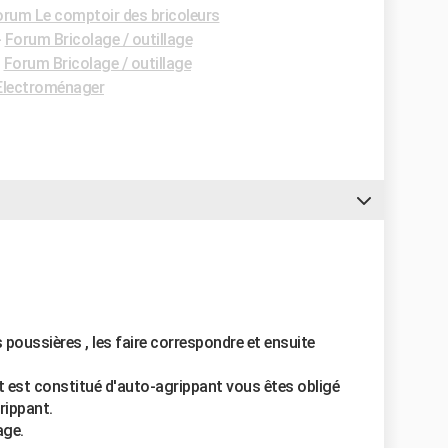
orum Le comptoir des bricoleurs
-
Forum Bricolage / outillage
-
Forum Bricolage / outillage
Electroménager
s poussières , les faire correspondre et ensuite
ort est constitué d'auto-agrippant vous êtes obligé
rippant.
age.