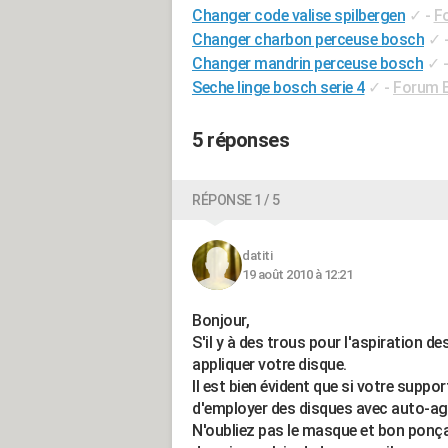
Changer code valise spilbergen
✓
-
F
Changer charbon perceuse bosch
✓
Changer mandrin perceuse bosch
✓
Seche linge bosch serie 4
✓
-
Forum 
5 réponses
RÉPONSE 1 / 5
datiti
19 août 2010 à 12:21
Bonjour,
S'il y à des trous pour l'aspiration de
appliquer votre disque.
Il est bien évident que si votre supp
d'employer des disques avec auto-ag
N'oubliez pas le masque et bon ponç