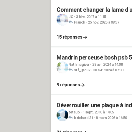
Comment changer la lame d'
JC
-
3 févr. 2017 à 11:15
Franck
-
25 nov. 2025 à 08:57
15 réponses
Mandrin perceuse bosh psb 5
Nathmcgiver
-
28 avr. 2024 à 14:08
stf_jpd87
-
30 avr. 2024 à 07:30
9 réponses
Déverrouiller une plaque à in
tetsuo
-
1 sept. 2010 à 14:05
b richard 31
-
8 mars 2026 à 16:50