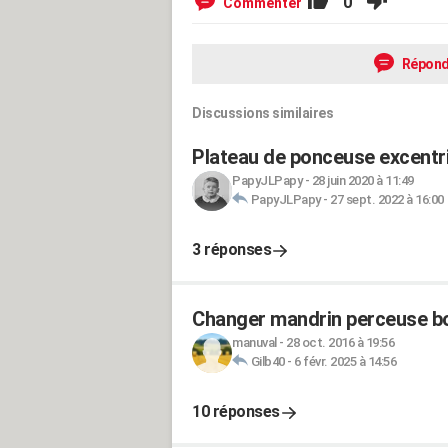
0
Commenter
Répond
Discussions similaires
Plateau de ponceuse excentr
PapyJLPapy
-
28 juin 2020 à 11:49
PapyJLPapy
-
27 sept. 2022 à 16:00
3 réponses
Changer mandrin perceuse b
manuval
-
28 oct. 2016 à 19:56
Gilb40
-
6 févr. 2025 à 14:56
10 réponses