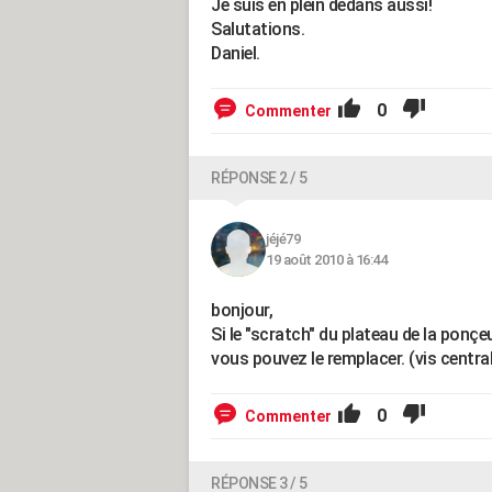
Je suis en plein dedans aussi!
Salutations.
Daniel.
0
Commenter
RÉPONSE 2 / 5
jéjé79
19 août 2010 à 16:44
bonjour,
Si le "scratch" du plateau de la ponç
vous pouvez le remplacer. (vis centra
0
Commenter
RÉPONSE 3 / 5