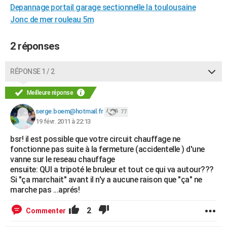
Depannage portail garage sectionnelle la toulousaine
City break
Voyage de noces
Climat
Destinations
Voyage nature
Forum
+
PHOTO
Jonc de mer rouleau 5m
GUIDES D'ACHAT
2 réponses
BONS PLANS
RÉPONSE 1 / 2
CARTE DE VOEUX
Carte Bonne année
Carte Pâques
Carte de Noël
Carte Saint-Valentin
Carte d'anniversaire
Meilleure réponse
DICTIONNAIRE
serge.boem@hotmail.fr
77
Biographies
Expressions
Dictionnaire
Citations
Proverbes
PROGRAMME TV
19 févr. 2011 à 22:13
COPAINS D'AVANT
bsr! il est possible que votre circuit chauffage ne
fonctionne pas suite à la fermeture (accidentelle ) d'une
Se connecter
Collèges
Universités
Service militaire
S'inscrire
Lycées
Primaires
Entreprises
Avis de recherche
AVIS DE DÉCÈS
vanne sur le reseau chauffage
ensuite: QUI a tripoté le bruleur et tout ce qui va autour???
FORUM
Si "ça marchait" avant il n'y a aucune raison que "ça" ne
marche pas ...aprés!
Lifestyle
Sport
Television
Cinema
Bricolage
Culture
Auto
Voyage
2
Commenter