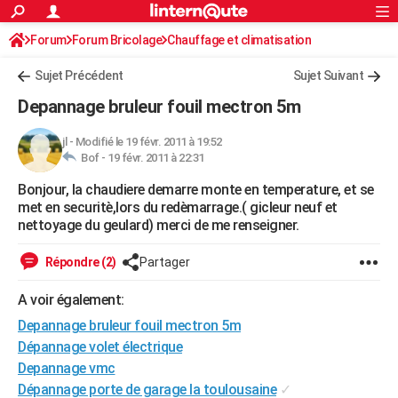
ACTUALITÉS
Forum
Forum Bricolage
Connexion
Chauffage et climatisation
S'inscrire
Rechercher
Société
Education
Villes
Politique
Faits Divers
Monde
+
SPORT
Sujet Précédent
Sujet Suivant
Football
Cyclisme
Forum
Coupe du monde 2026
Tennis
Rugby
CULTURE
Depannage bruleur fouil mectron 5m
TNT
Cinéma
Musique
Programme TV
Streaming
Sorties cinéma
+
FINANCE
jl
-
Modifié le 19 févr. 2011 à 19:52
Bof -
19 févr. 2011 à 22:31
Impôts
Immobilier
Banque
Crédit
Retraite
Epargne
Risques naturels par ville
Assurance
AUTO
Bonjour, la chaudiere demarre monte en temperature, et se
Réserver un essai
Berlines
Forum auto
Essais
Citadines
SUV
+
HIGH-TECH
met en securitè,lors du redèmarrage.( gicleur neuf et
nettoyage du geulard) merci de me renseigner.
Meilleur smartphone
Ordinateurs
Guide high-tech
Mobiles
Internet
Jeux vidéo
+
BRICOLAGE
Répondre (2)
Partager
Aménagement intérieur
Cuisine
Jardinage
+
Forum
Extérieur
Salle de bains
Rangement
WEEK-END
A voir également:
Escapades
Expositions
Week-end nature
Guides de France
Patrimoine
Musées
+
LIFESTYLE
Depannage bruleur fouil mectron 5m
Bien-être
Mode
+
Art de vivre
Loisirs
Modes de vie
Dépannage volet électrique
SANTE
Depannage vmc
Guide de la santé
Médicaments
+
Alimentation
Maladies
Sommeil
VOYAGE
Dépannage porte de garage la toulousaine
✓