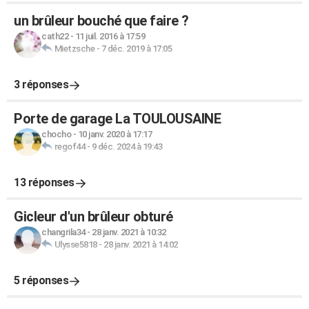
un brûleur bouché que faire ?
cath22
-
11 juil. 2016 à 17:59
Mietzsche
-
7 déc. 2019 à 17:05
3 réponses
Porte de garage La TOULOUSAINE
chocho
-
10 janv. 2020 à 17:17
regof44
-
9 déc. 2024 à 19:43
13 réponses
Gicleur d'un brûleur obturé
changrila34
-
28 janv. 2021 à 10:32
Ulysse5818
-
28 janv. 2021 à 14:02
5 réponses