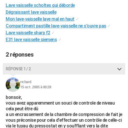
Lave vaisselle scholtes qui déborde
City break
Voyage de noces
Climat
Destinations
Voyage nature
Forum
+
PHOTO
Dégraissant lave vaisselle
GUIDES D'ACHAT
Mon lave-vaisselle lave mal en haut
✓
Compartiment pastille lave-vaisselle ne s'ouvre pas
✓
BONS PLANS
Lave vaisselle sharp f2
✓
E31 lave vaisselle siemens
✓
CARTE DE VOEUX
Carte Bonne année
Carte Pâques
Carte de Noël
Carte Saint-Valentin
Carte d'anniversaire
DICTIONNAIRE
2 réponses
Biographies
Expressions
Dictionnaire
Citations
Proverbes
PROGRAMME TV
RÉPONSE 1 / 2
COPAINS D'AVANT
richard
Se connecter
Collèges
Universités
Service militaire
S'inscrire
Lycées
Primaires
Entreprises
Avis de recherche
15 oct. 2005 à 00:28
AVIS DE DÉCÈS
bonsoir,
FORUM
vous avez apparemment un souci de controle de niveau
cela peut être dû
Lifestyle
Sport
Television
Cinema
Bricolage
Culture
Auto
Voyage
a un encrassement de la chambre de compression de fait je
vous préconise pour cela d'effectuer un contrôle de celle-ci
via le tuyau du pressostat en y soufflant vers la dite