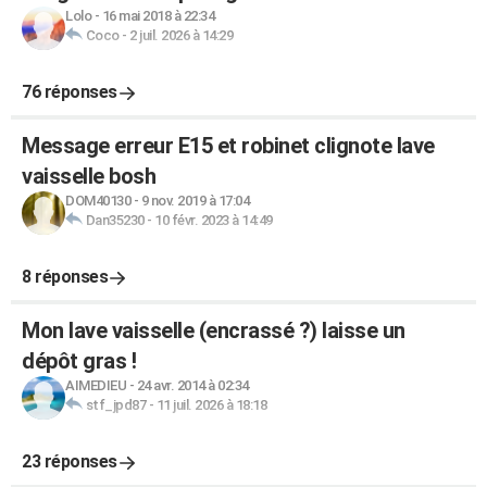
Lolo
-
16 mai 2018 à 22:34
Coco
-
2 juil. 2026 à 14:29
76 réponses
Message erreur E15 et robinet clignote lave
vaisselle bosh
DOM40130
-
9 nov. 2019 à 17:04
Dan35230
-
10 févr. 2023 à 14:49
8 réponses
Mon lave vaisselle (encrassé ?) laisse un
dépôt gras !
AIMEDIEU
-
24 avr. 2014 à 02:34
stf_jpd87
-
11 juil. 2026 à 18:18
23 réponses