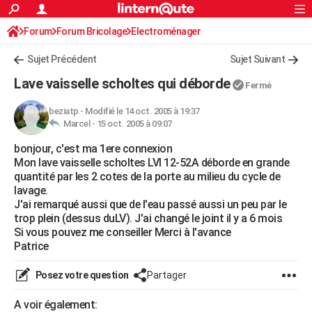
ACTUALITÉS
Forum
Forum Bricolage
Connexion
Electroménager
S'inscrire
Rechercher
Société
Education
Villes
Politique
Faits Divers
Monde
+
SPORT
Sujet Précédent
Sujet Suivant
Football
Cyclisme
Forum
Coupe du monde 2026
Tennis
Rugby
CULTURE
Lave vaisselle scholtes qui déborde
Fermé
TNT
Cinéma
Musique
Programme TV
Streaming
Sorties cinéma
+
FINANCE
beziatp
-
Modifié le 14 oct. 2005 à 19:37
Marcel -
15 oct. 2005 à 09:07
Impôts
Immobilier
Banque
Crédit
Retraite
Epargne
Risques naturels par ville
Assurance
AUTO
bonjour, c'est ma 1ere connexion
Réserver un essai
Berlines
Forum auto
Essais
Citadines
SUV
+
HIGH-TECH
Mon lave vaisselle scholtes LVI 12-52A déborde en grande
quantité par les 2 cotes de la porte au milieu du cycle de
Meilleur smartphone
Ordinateurs
Guide high-tech
Mobiles
Internet
Jeux vidéo
+
BRICOLAGE
lavage.
J'ai remarqué aussi que de l'eau passé aussi un peu par le
Aménagement intérieur
Cuisine
Jardinage
+
Forum
Extérieur
Salle de bains
Rangement
WEEK-END
trop plein (dessus duLV). J'ai changé le joint il y a 6 mois
Si vous pouvez me conseiller Merci à l'avance
Escapades
Expositions
Week-end nature
Guides de France
Patrimoine
Musées
+
LIFESTYLE
Patrice
Bien-être
Mode
+
Art de vivre
Loisirs
Modes de vie
SANTE
Posez votre question
Partager
Guide de la santé
Médicaments
+
Alimentation
Maladies
Sommeil
VOYAGE
A voir également: