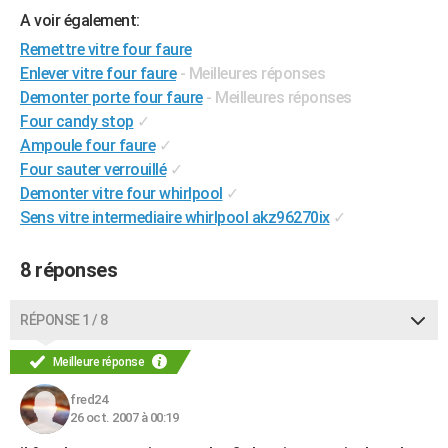
A voir également:
City break
Voyage de noces
Climat
Destinations
Voyage nature
Forum
+
PHOTO
Remettre vitre four faure
GUIDES D'ACHAT
Enlever vitre four faure
- Meilleures réponses
Demonter porte four faure
- Meilleures réponses
BONS PLANS
Four candy stop
✓
Ampoule four faure
✓
CARTE DE VOEUX
Four sauter verrouillé
✓
Carte Bonne année
Carte Pâques
Carte de Noël
Carte Saint-Valentin
Carte d'anniversaire
DICTIONNAIRE
Demonter vitre four whirlpool
✓
Sens vitre intermediaire whirlpool akz96270ix
✓
Biographies
Expressions
Dictionnaire
Citations
Proverbes
PROGRAMME TV
8 réponses
COPAINS D'AVANT
Se connecter
Collèges
Universités
Service militaire
S'inscrire
Lycées
Primaires
Entreprises
Avis de recherche
AVIS DE DÉCÈS
RÉPONSE 1 / 8
FORUM
Meilleure réponse
Lifestyle
Sport
Television
Cinema
Bricolage
Culture
Auto
Voyage
fred24
26 oct. 2007 à 00:19