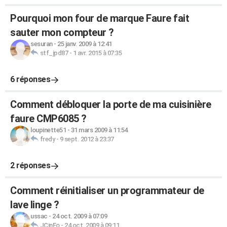
Pourquoi mon four de marque Faure fait
sauter mon compteur ?
sesuran
-
25 janv. 2009 à 12:41
stf_jpd87
-
1 avr. 2015 à 07:35
6 réponses
Comment débloquer la porte de ma cuisinière
faure CMP6085 ?
loupinette51
-
31 mars 2009 à 11:54
fredy
-
9 sept. 2012 à 23:37
2 réponses
Comment réinitialiser un programmateur de
lave linge ?
ussac
-
24 oct. 2009 à 07:09
JCinFo
-
24 oct. 2009 à 09:11