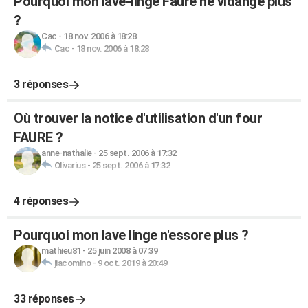
Pourquoi mon lave-linge Faure ne vidange plus
?
Cac
-
18 nov. 2006 à 18:28
Cac
-
18 nov. 2006 à 18:28
3 réponses
Où trouver la notice d'utilisation d'un four
FAURE ?
anne-nathalie
-
25 sept. 2006 à 17:32
Olivarius
-
25 sept. 2006 à 17:32
4 réponses
Pourquoi mon lave linge n'essore plus ?
mathieu81
-
25 juin 2008 à 07:39
jiacomino
-
9 oct. 2019 à 20:49
33 réponses