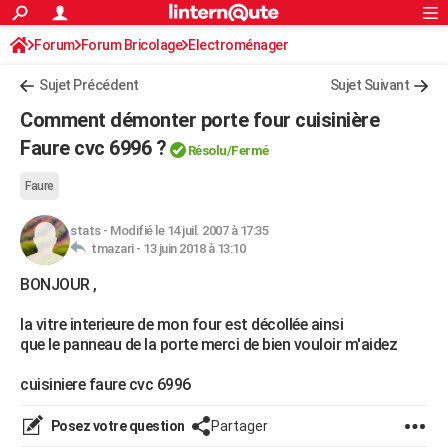
ACTUALITÉS
Forum
Forum Bricolage
Connexion
Electroménager
S'inscrire
Rechercher
Société
Education
Villes
Politique
Faits Divers
Monde
+
SPORT
Sujet Précédent
Sujet Suivant
Football
Cyclisme
Forum
Coupe du monde 2026
Tennis
Rugby
CULTURE
Comment démonter porte four cuisinière
TNT
Cinéma
Musique
Programme TV
Streaming
Sorties cinéma
+
Faure cvc 6996 ?
FINANCE
Résolu/Fermé
Impôts
Immobilier
Banque
Crédit
Retraite
Epargne
Risques naturels par ville
Assurance
AUTO
Faure
Réserver un essai
Berlines
Forum auto
Essais
Citadines
SUV
+
HIGH-TECH
stats
-
Modifié le 14 juil. 2007 à 17:35
tmazari -
13 juin 2018 à 13:10
Meilleur smartphone
Ordinateurs
Guide high-tech
Mobiles
Internet
Jeux vidéo
+
BRICOLAGE
BONJOUR ,
Aménagement intérieur
Cuisine
Jardinage
+
Forum
Extérieur
Salle de bains
Rangement
WEEK-END
la vitre interieure de mon four est décollée ainsi
que le panneau de la porte merci de bien vouloir m'aidez
Escapades
Expositions
Week-end nature
Guides de France
Patrimoine
Musées
+
LIFESTYLE
cuisiniere faure cvc 6996
Bien-être
Mode
+
Art de vivre
Loisirs
Modes de vie
SANTE
Posez votre question
Partager
Guide de la santé
Médicaments
+
Alimentation
Maladies
Sommeil
VOYAGE