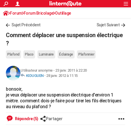
ACTUALITÉS
Forum
Forum Bricolage
Connexion
Outillage
S'inscrire
Rechercher
Société
Education
Villes
Politique
Faits Divers
Monde
+
SPORT
Sujet Précédent
Sujet Suivant
Football
Cyclisme
Forum
Coupe du monde 2026
Tennis
Rugby
CULTURE
Comment déplacer une suspension électrique
TNT
Cinéma
Musique
Programme TV
Streaming
Sorties cinéma
+
?
FINANCE
Impôts
Immobilier
Banque
Crédit
Retraite
Epargne
Risques naturels par ville
Assurance
AUTO
Plafond
Placo
Luminaire
Éclairage
Plafonnier
Réserver un essai
Berlines
Forum auto
Essais
Citadines
SUV
+
HIGH-TECH
Utilisateur anonyme
-
23 janv. 2011 à 22:20
KIDUGUEN
-
28 janv. 2012 à 11:15
Meilleur smartphone
Ordinateurs
Guide high-tech
Mobiles
Internet
Jeux vidéo
+
BRICOLAGE
bonsoir,
Aménagement intérieur
Cuisine
Jardinage
+
Forum
Extérieur
Salle de bains
Rangement
WEEK-END
je veux déplacer une suspension électrique d'environ 1
mètre. comment dois-je faire pour tirer les fils électriques
Escapades
Expositions
Week-end nature
Guides de France
Patrimoine
Musées
+
LIFESTYLE
au niveau du plafond ?
Bien-être
Mode
+
Art de vivre
Loisirs
Modes de vie
SANTE
Répondre (5)
Partager
Guide de la santé
Médicaments
+
Alimentation
Maladies
Sommeil
VOYAGE