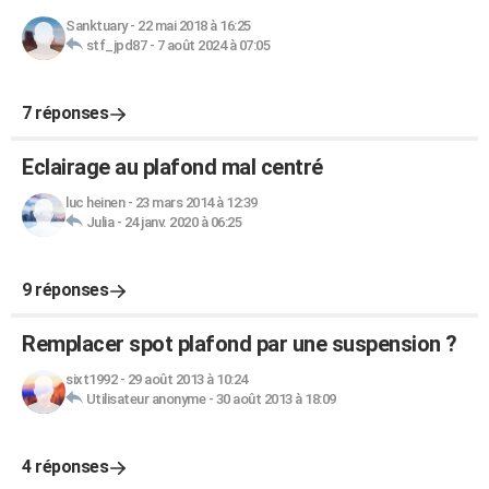
Sanktuary
-
22 mai 2018 à 16:25
stf_jpd87
-
7 août 2024 à 07:05
7 réponses
Eclairage au plafond mal centré
luc heinen
-
23 mars 2014 à 12:39
Julia
-
24 janv. 2020 à 06:25
9 réponses
Remplacer spot plafond par une suspension ?
sixt1992
-
29 août 2013 à 10:24
Utilisateur anonyme
-
30 août 2013 à 18:09
4 réponses