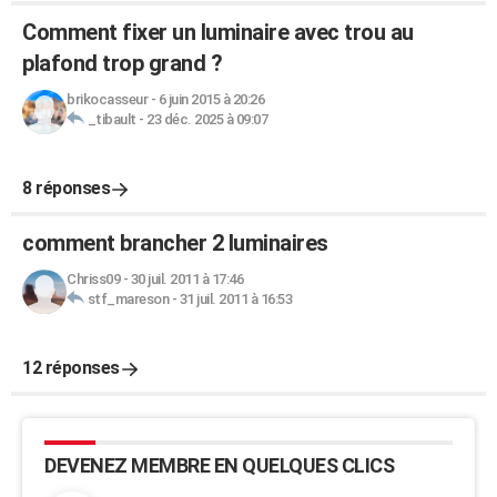
Comment fixer un luminaire avec trou au
plafond trop grand ?
brikocasseur
-
6 juin 2015 à 20:26
_tibault
-
23 déc. 2025 à 09:07
8 réponses
comment brancher 2 luminaires
Chriss09
-
30 juil. 2011 à 17:46
stf_mareson
-
31 juil. 2011 à 16:53
12 réponses
DEVENEZ MEMBRE EN QUELQUES CLICS