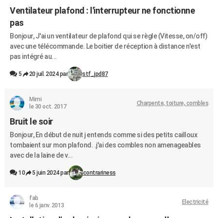
Ventilateur plafond : l'interrupteur ne fonctionne
pas
Bonjour, J'ai un ventilateur de plafond qui se règle (Vitesse, on/off)
avec une télécommande. Le boitier de réception à distance n'est
pas intégré au...
5
20 juil. 2024 par
stf_jpd87
Mimi
Charpente, toiture, combles
le 30 oct. 2017
Bruit le soir
Bonjour, En début de nuit j entends comme si des petits cailloux
tombaient sur mon plafond. .j'ai des combles non amenageables
avec de la laine de v...
10
5 juin 2024 par
contrariness
fab
Electricité
le 6 janv. 2013