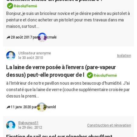
Résolu/Fermé
Bonjour, je suis un bricoleur novice et je désire peindre au pistolet à
peinture et donc acheter un pistolet pour mes travaux dans ma
maison, surtout...
28 août 2017 par
cmaki
Utilisateur anonyme
Isolation
le 30 août 2010
La laine de verre posée à l'envers (pare-vapeur
dessus) peut-elle provoquer de l
Résolu/Fermé
à l'intérieur de notre pavillon nous avons beaucoup d'humidité. J'ai
constaté que la laine de verre (couche supplémentaire croisée par
dessus la premi...
11 janv. 2020 par
harold
Babounas51
Construction et rénovation
le 29 déc. 2012
Fixation de rail au sol sur plancher chauffant