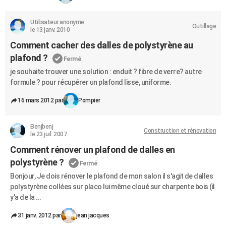
Utilisateur anonyme
Outillage
le 13 janv. 2010
Comment cacher des dalles de polystyrène au
plafond ?
Fermé
je souhaite trouver une solution : enduit ? fibre de verre? autre
formule ? pour récupérer un plafond lisse, uniforme.
16 mars 2012 par
Pompier
Benjbenj
Construction et rénovation
le 23 juil. 2007
Comment rénover un plafond de dalles en
polystyrène ?
Fermé
Bonjour, Je dois rénover le plafond de mon salon il s'agit de dalles
polystyrène collées sur placo lui même cloué sur charpente bois (il
y'a de la ...
31 janv. 2012 par
jean jacques