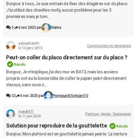
Bonjour à tous, Je suis entrain de fixer des étagères sur du placo.
J'ai utilisé des chevilles molly, aucun problème pour les 3
premières mais je tom...
5
6 nov. 2025 par
Malrox
samaritain91
Construction et rénovation
le 13 janv. 2010
Peut-on coller du placo directement sur du placo ?
Résolu
Bonjour, Je m'explique, j'ai des mur en BA13, mais les anciens
proprio ont eu la bonne idée de coller le papier peint directement
dessus, sans sous c...
32
6 nov. 2025 par
PerroquetEtonnant10
manik971
Peinture, Vernis, Tapissserie
le 11 juin 2020
Solution pour reproduire de la gouttelette
Résolu
Bonjour, Mon plafond est en gouttelette jamais peinte. La texture