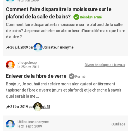
le 21 juil. 2009
Comment faire disparaitre la moisissure sur le
plafond de la salle de bains?
Résolu/Fermé
Comment faire disparaître la moisissure sur le plafond de la salle
de bains? Je pense acheter un absorbeur d'humidité mais que faire
d'autre ?
26 juil. 2009 par
Utilisateur anonyme
choupchoup
Divers bricolage et travaux
le 25 nov. 2011
Enlever de la fibre de verre
Fermé
Bonjour, Je souhaiterai refaire mon salon qui est entièrement
tapisser de fibre de verre (murs et plafond) et je cherche à savoir
quel serait la mei...
2 févr. 2019 par
gt.55
Utilisateur anonyme
Outillage
le 21 sept. 2009