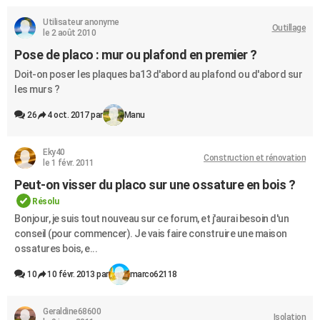
Utilisateur anonyme
Outillage
le 2 août 2010
Pose de placo : mur ou plafond en premier ?
Doit-on poser les plaques ba13 d'abord au plafond ou d'abord sur
les murs ?
26
4 oct. 2017 par
Manu
Eky40
Construction et rénovation
le 1 févr. 2011
Peut-on visser du placo sur une ossature en bois ?
Résolu
Bonjour, je suis tout nouveau sur ce forum, et j'aurai besoin d'un
conseil (pour commencer). Je vais faire construire une maison
ossatures bois, e...
10
10 févr. 2013 par
marco62118
Geraldine68600
Isolation