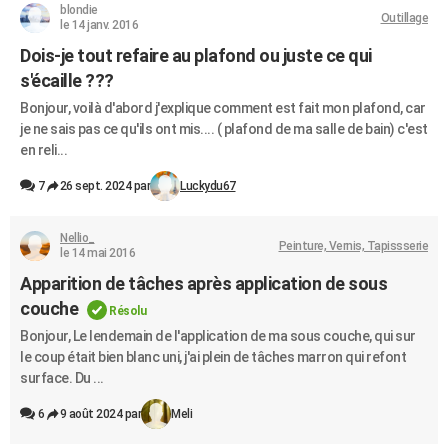
blondie
Outillage
le 14 janv. 2016
Dois-je tout refaire au plafond ou juste ce qui
s'écaille ???
Bonjour, voilà d'abord j'explique comment est fait mon plafond, car
je ne sais pas ce qu'ils ont mis.... ( plafond de ma salle de bain) c'est
en reli...
7
26 sept. 2024 par
Luckydu67
Nellio_
Peinture, Vernis, Tapissserie
le 14 mai 2016
Apparition de tâches après application de sous
couche
Résolu
Bonjour, Le lendemain de l'application de ma sous couche, qui sur
le coup était bien blanc uni, j'ai plein de tâches marron qui refont
surface. Du ...
6
9 août 2024 par
Meli