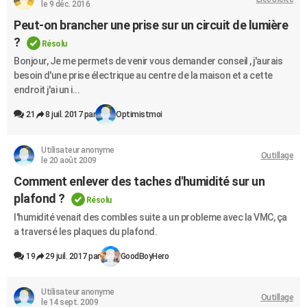
le 9 déc. 2016
Peut-on brancher une prise sur un circuit de lumière
?
Résolu
Bonjour, Je me permets de venir vous demander conseil , j'aurais
besoin d'une prise électrique au centre de la maison et a cette
endroit j'ai un i...
21
8 juil. 2017 par
Optimistmoi
Utilisateur anonyme
Outillage
le 20 août 2009
Comment enlever des taches d'humidité sur un
plafond ?
Résolu
l'humidité venait des combles suite a un probleme avec la VMC, ça
a traversé les plaques du plafond.
19
29 juil. 2017 par
GoodBoyHero
Utilisateur anonyme
Outillage
le 14 sept. 2009