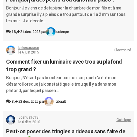
City break
Voyage de noces
Climat
Destinations
Voyage nature
Forum
+
PHOTO
Bonjour Je viens de detapisser la chambre de mon fils et à ma
grande surprise il y a pleins de trou partout de 1 a 2 mm sur tous
GUIDES D'ACHAT
les mur . J ai decole...
BONS PLANS
18
24 déc. 2025 par
lucienpe
CARTE DE VOEUX
brikocasseur
Electricité
le 6 juin 2015
Carte Bonne année
Carte Pâques
Carte de Noël
Carte Saint-Valentin
Carte d'anniversaire
DICTIONNAIRE
Comment fixer un luminaire avec trou au plafond
Biographies
Expressions
Dictionnaire
Citations
Proverbes
trop grand ?
PROGRAMME TV
Bonjour, N'étant pas bricoleur pour un sou, quel n'a été mon
COPAINS D'AVANT
désarroi lorsque j'ai constaté que le trou qu'il y a dans mon
plafond, par lequel passen...
Se connecter
Collèges
Universités
Service militaire
S'inscrire
Lycées
Primaires
Entreprises
Avis de recherche
AVIS DE DÉCÈS
8
23 déc. 2025 par
_tibault
FORUM
Lifestyle
Sport
Television
Cinema
Bricolage
Culture
Auto
Voyage
Joshua1618
Outillage
le 6 déc. 2010
Peut-on poser des tringles a rideaux sans faire de