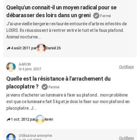
Quelqu'un connait-il un moyen radical pour se
débarasser des loirs dans un greni
Fermé
J'ai une vieille bergerie restaurée entourée d'arbres infestés de
LOIRS. Ils réussissent à rentrer entre le toit et le faux plafond.
Animal nocturne...
4 août 2011 par
Daniel 26
AARON
Outillage
le 6 janv. 2007
Quelle est la résistance à l'arrachement du
placoplatre ?
Fermé
je viens d'acheter un luminaire à fixer au plafond.. mon problème
est que ce luminaire fait 5 kg et je dois le fixer sur mon plafond en
placoplatre. J...
1 oct. 2012 par
kevin
Utilisateur anonyme
Outillage