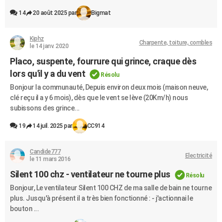
14
20 août 2025 par
Bigmat
Kiphz
Charpente, toiture, combles
le 14 janv. 2020
Placo, suspente, fourrure qui grince, craque dès
lors qu'il y a du vent
Résolu
Bonjour la communauté, Depuis environ deux mois (maison neuve,
clé reçu il a y 6 mois), dès que le vent se lève (20Km/h) nous
subissons des grince...
19
14 juil. 2025 par
CC914
Candide777
Electricité
le 11 mars 2016
Silent 100 chz - ventilateur ne tourne plus
Résolu
Bonjour, Le ventilateur Silent 100 CHZ de ma salle de bain ne tourne
plus. Jusqu'à présent il a très bien fonctionné : - j'actionnai le
bouton ...