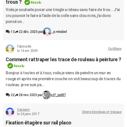
trous ?
Résolu
Voila je souhaite poser une tringle a rideau sans faire de trou .. J'ai
cru pouvoir le faire à l'aide de la colle sans clou ni vis, j'ai donc
poncé un...
13
22 déc. 2025 par
_p.mirabel
fabrice86
Outillage
le 14 avr. 2009
Comment rattraper les trace de rouleau à peinture ?
Résolu
Bonjour à toutes et à tous; voila je viens de peindre un mur en
rouge et après ma première couche on voit beaucoup de traces du
rouleau. je ne suis pa...
22
28 nov. 2025 par
stf_jpd87
Caroarm
Divers bricolage et travaux
le 24 janv. 2017
Fixation étagère sur rail placo