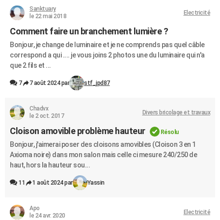
Sanktuary
Electricité
le 22 mai 2018
Comment faire un branchement lumière ?
Bonjour, je change de luminaire et je ne comprends pas quel câble
correspond a qui .... je vous joins 2 photos une du luminaire qui n'a
que 2 fils et ...
7
7 août 2024 par
stf_jpd87
Chadvx
Divers bricolage et travaux
le 2 oct. 2017
Cloison amovible problème hauteur
Résolu
Bonjour, j'aimerai poser des cloisons amovibles (Cloison 3 en 1
Axioma noire) dans mon salon mais celle ci mesure 240/250 de
haut, hors la hauteur sou...
11
1 août 2024 par
Yassin
Apo
Electricité
le 24 avr. 2020