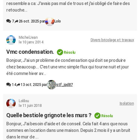
ressemble a ca: J'avais pas mal de trous et j'ai obligé de faire des
retouche...
7
26 oct. 2025 par
Lolo
MichelJean
Divers bricolage et travaux
le 10 janv. 2014
Vmc condensation.
Résolu
Bonjour, J'ai un problème de condensation qui doit se produire
chez beaucoup... C'est une vmc simple flux qui tourne nuit et jour
été comme hiver av...
14
13 oct. 2025 par
stf_jpd87
Lolilou
Isolation
le 11 juin 2018
Quelle bestiole grignote les murs ?
Résolu
Bonjour, J'ai besoin d'aide et de conseil. Cela fait 4 ans que nous
sommes en location dans une maison. Depuis 2 mois il y a un bruit
dans le mur de ...