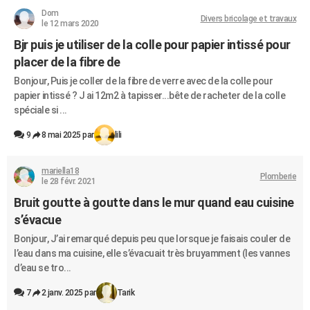
Dom
Divers bricolage et travaux
le 12 mars 2020
Bjr puis je utiliser de la colle pour papier intissé pour
placer de la fibre de
Bonjour, Puis je coller de la fibre de verre avec de la colle pour
papier intissé ? J ai 12m2 à tapisser...bête de racheter de la colle
spéciale si ...
9
8 mai 2025 par
lili
mariella18
Plomberie
le 28 févr. 2021
Bruit goutte à goutte dans le mur quand eau cuisine
s’évacue
Bonjour, J’ai remarqué depuis peu que lorsque je faisais couler de
l’eau dans ma cuisine, elle s’évacuait très bruyamment (les vannes
d’eau se tro...
7
2 janv. 2025 par
Tarik