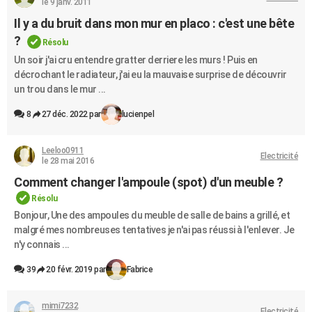
le 9 janv. 2011
Il y a du bruit dans mon mur en placo : c'est une bête
?
Résolu
Un soir j'ai cru entendre gratter derriere les murs ! Puis en
décrochant le radiateur, j'ai eu la mauvaise surprise de découvrir
un trou dans le mur ...
8
27 déc. 2022 par
lucienpel
Leeloo0911
Electricité
le 28 mai 2016
Comment changer l'ampoule (spot) d'un meuble ?
Résolu
Bonjour, Une des ampoules du meuble de salle de bains a grillé, et
malgré mes nombreuses tentatives je n'ai pas réussi à l'enlever. Je
n'y connais ...
39
20 févr. 2019 par
Fabrice
mimi7232
Electricité