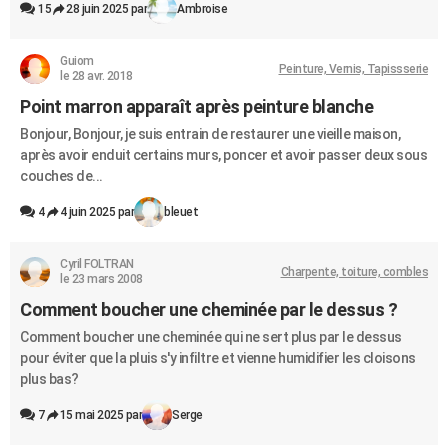
15
28 juin 2025 par
Ambroise
Guiom
Peinture, Vernis, Tapissserie
le 28 avr. 2018
Point marron apparaît après peinture blanche
Bonjour, Bonjour, je suis entrain de restaurer une vieille maison,
après avoir enduit certains murs, poncer et avoir passer deux sous
couches de...
4
4 juin 2025 par
bleuet
Cyril FOLTRAN
Charpente, toiture, combles
le 23 mars 2008
Comment boucher une cheminée par le dessus ?
Comment boucher une cheminée qui ne sert plus par le dessus
pour éviter que la pluis s'y infiltre et vienne humidifier les cloisons
plus bas?
7
15 mai 2025 par
Serge