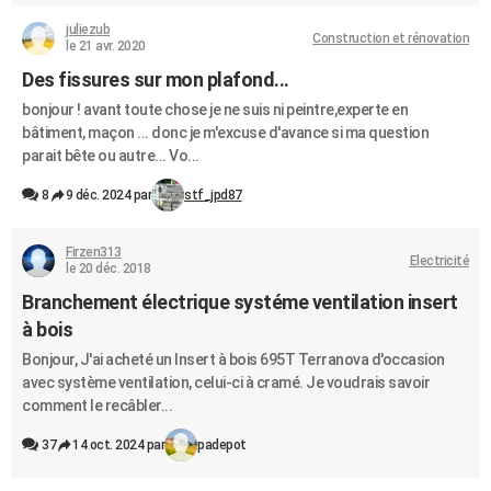
juliezub
Construction et rénovation
le 21 avr. 2020
Des fissures sur mon plafond...
bonjour ! avant toute chose je ne suis ni peintre,experte en
bâtiment, maçon ... donc je m'excuse d'avance si ma question
parait bête ou autre... Vo...
8
9 déc. 2024 par
stf_jpd87
Firzen313
Electricité
le 20 déc. 2018
Branchement électrique systéme ventilation insert
à bois
Bonjour, J'ai acheté un Insert à bois 695T Terranova d'occasion
avec système ventilation, celui-ci à cramé. Je voudrais savoir
comment le recâbler...
37
14 oct. 2024 par
padepot