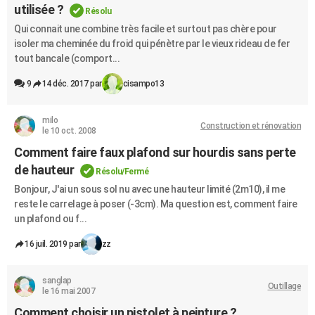
utilisée ?
Résolu
Qui connait une combine très facile et surtout pas chère pour
isoler ma cheminée du froid qui pénètre par le vieux rideau de fer
tout bancale (comport...
9
14 déc. 2017 par
cisampo13
milo
Construction et rénovation
le 10 oct. 2008
Comment faire faux plafond sur hourdis sans perte
de hauteur
Résolu/Fermé
Bonjour, J'ai un sous sol nu avec une hauteur limité (2m10), il me
reste le carrelage à poser (-3cm). Ma question est, comment faire
un plafond ou f...
16 juil. 2019 par
zz
sanglap
Outillage
le 16 mai 2007
Comment choisir un pistolet à peinture ?