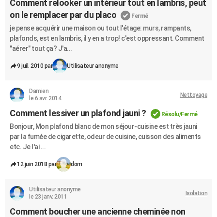
Comment relooker un intérieur tout en lambris, peut
on le remplacer par du placo
Fermé
je pense acquérir une maison ou tout l'étage: murs, rampants,
plafonds, est en lambris, il y en a trop! c'est oppressant. Comment
"aérer" tout ça? J'a...
9 juil. 2010 par
Utilisateur anonyme
Damien
Nettoyage
le 6 avr. 2014
Comment lessiver un plafond jauni ?
Résolu/Fermé
Bonjour, Mon plafond blanc de mon séjour-cuisine est très jauni
par la fumée de cigarette, odeur de cuisine, cuisson des aliments
etc. Je l'ai ...
12 juin 2018 par
dom
Utilisateur anonyme
Isolation
le 23 janv. 2011
Comment boucher une ancienne cheminée non