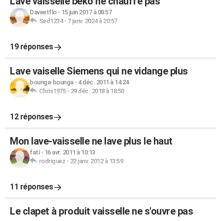
Lave vaisselle beko ne chauffe pas
Daveetflo
-
15 juin 2017 à 08:57
Sed1234
-
7 janv. 2024 à 20:57
19 réponses
Lave vaiselle Siemens qui ne vidange plus
bounga-bounga
-
4 déc. 2011 à 14:24
Chris1975
-
29 déc. 2018 à 18:50
12 réponses
Mon lave-vaisselle ne lave plus le haut
fati
-
16 avr. 2011 à 10:13
rodriguez
-
22 janv. 2012 à 13:59
11 réponses
Le clapet à produit vaisselle ne s'ouvre pas