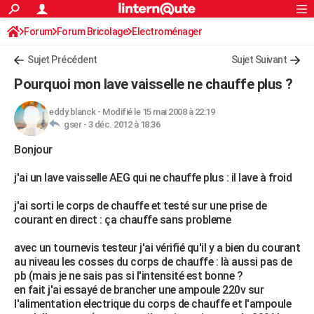
ACTUALITÉS
Forum
Forum Bricolage
Connexion
Electroménager
S'inscrire
Rechercher
Société
Education
Villes
Politique
Faits Divers
Monde
+
SPORT
Sujet Précédent
Sujet Suivant
Football
Cyclisme
Forum
Coupe du monde 2026
Tennis
Rugby
CULTURE
Pourquoi mon lave vaisselle ne chauffe plus ?
TNT
Cinéma
Musique
Programme TV
Streaming
Sorties cinéma
+
FINANCE
eddy.blanck
-
Modifié le 15 mai 2008 à 22:19
gser -
3 déc. 2012 à 18:36
Impôts
Immobilier
Banque
Crédit
Retraite
Epargne
Risques naturels par ville
Assurance
AUTO
Bonjour
Réserver un essai
Berlines
Forum auto
Essais
Citadines
SUV
+
HIGH-TECH
j'ai un lave vaisselle AEG qui ne chauffe plus : il lave à froid
Meilleur smartphone
Ordinateurs
Guide high-tech
Mobiles
Internet
Jeux vidéo
+
BRICOLAGE
j'ai sorti le corps de chauffe et testé sur une prise de
Aménagement intérieur
Cuisine
Jardinage
+
Forum
Extérieur
Salle de bains
Rangement
WEEK-END
courant en direct : ça chauffe sans probleme
Escapades
Expositions
Week-end nature
Guides de France
Patrimoine
Musées
+
LIFESTYLE
avec un tournevis testeur j'ai vérifié qu'il y a bien du courant
au niveau les cosses du corps de chauffe : là aussi pas de
Bien-être
Mode
+
Art de vivre
Loisirs
Modes de vie
SANTE
pb (mais je ne sais pas si l'intensité est bonne ?
en fait j'ai essayé de brancher une ampoule 220v sur
Guide de la santé
Médicaments
+
Alimentation
Maladies
Sommeil
VOYAGE
l'alimentation electrique du corps de chauffe et l'ampoule