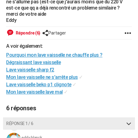
ne s'allume pas (est-ce que j'aurais moins que du 220 V
City break
Voyage de noces
Climat
Destinations
Voyage nature
Forum
+
est-ce que qq a déjà rencontré un probleme similaire ?
PHOTO
merci de votre aide
Eddy
GUIDES D'ACHAT
BONS PLANS
Répondre (6)
Partager
CARTE DE VOEUX
A voir également:
Pourquoi mon lave vaisselle ne chauffe plus ?
Carte Bonne année
Carte Pâques
Carte de Noël
Carte Saint-Valentin
Carte d'anniversaire
DICTIONNAIRE
Dégraissant lave vaisselle
Biographies
Expressions
Dictionnaire
Citations
Proverbes
Lave vaisselle sharp f2
PROGRAMME TV
Mon lave vaisselle ne s'arrête plus
✓
COPAINS D'AVANT
Lave vaisselle beko p1 clignote
✓
Mon lave vaisselle lave mal
✓
Se connecter
Collèges
Universités
Service militaire
S'inscrire
Lycées
Primaires
Entreprises
Avis de recherche
AVIS DE DÉCÈS
6 réponses
FORUM
Lifestyle
Sport
Television
Cinema
Bricolage
Culture
Auto
Voyage
RÉPONSE 1 / 6
eddy.blanck