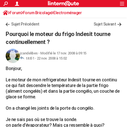
ACTUALITÉS
Forum
Forum Bricolage
Connexion
Electroménager
S'inscrire
Rechercher
Société
Education
Villes
Politique
Faits Divers
Monde
+
SPORT
Sujet Précédent
Sujet Suivant
Football
Cyclisme
Forum
Coupe du monde 2026
Tennis
Rugby
CULTURE
Pourquoi le moteur du frigo Indesit tourne
TNT
Cinéma
Musique
Programme TV
Streaming
Sorties cinéma
+
continuellement ?
FINANCE
Impôts
Immobilier
Banque
Crédit
Retraite
Epargne
Risques naturels par ville
Assurance
AUTO
jcandelibes
-
Modifié le 17 nov. 2008 à 09:15
titi51 -
22 nov. 2008 à 15:02
Réserver un essai
Berlines
Forum auto
Essais
Citadines
SUV
+
HIGH-TECH
Bonjour,
Meilleur smartphone
Ordinateurs
Guide high-tech
Mobiles
Internet
Jeux vidéo
+
BRICOLAGE
Le moteur de mon refrigerateur Indesit tourne en continu
ce qui fait descendre le température de la partie frigo
Aménagement intérieur
Cuisine
Jardinage
+
Forum
Extérieur
Salle de bains
Rangement
WEEK-END
(aliment congelés) et dans la partie congélo, un couche de
glace se forme.
Escapades
Expositions
Week-end nature
Guides de France
Patrimoine
Musées
+
LIFESTYLE
On a changé les joints de la porte du congélo.
Bien-être
Mode
+
Art de vivre
Loisirs
Modes de vie
SANTE
Je ne sais pas où se trouve la sonde.
Guide de la santé
Médicaments
+
Alimentation
Maladies
Sommeil
VOYAGE
on parle d'évaporateur? Mais ça ressemble à quoi?