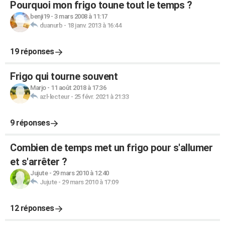
Pourquoi mon frigo toune tout le temps ?
benji19
-
3 mars 2008 à 11:17
duanurb
-
18 janv. 2013 à 16:44
19 réponses
Frigo qui tourne souvent
Marjo
-
11 août 2018 à 17:36
azl-lecteur
-
25 févr. 2021 à 21:33
9 réponses
Combien de temps met un frigo pour s'allumer
et s'arrêter ?
Jujute
-
29 mars 2010 à 12:40
Jujute
-
29 mars 2010 à 17:09
12 réponses