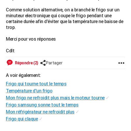
City break
Voyage de noces
Climat
Destinations
Voyage nature
Forum
+
PHOTO
Comme solution alternative, on a branché le frigo sur un
minuteur electronique qui coupe le frigo pendant une
GUIDES D'ACHAT
certaine durée afin d'éviter que la température ne baisse de
trop.
BONS PLANS
Merci pour vos réponses
CARTE DE VOEUX
Cdlt
Carte Bonne année
Carte Pâques
Carte de Noël
Carte Saint-Valentin
Carte d'anniversaire
DICTIONNAIRE
Répondre (2)
Partager
Biographies
Expressions
Dictionnaire
Citations
Proverbes
PROGRAMME TV
A voir également:
COPAINS D'AVANT
Frigo qui tourne tout le temps
Se connecter
Collèges
Universités
Service militaire
S'inscrire
Lycées
Primaires
Entreprises
Avis de recherche
AVIS DE DÉCÈS
Température d'un frigo
Mon frigo ne refroidit plus mais le moteur tourne
✓
FORUM
Frigo samsung sonne tout le temps
Mon réfrigérateur ne refroidit plus
✓
Lifestyle
Sport
Television
Cinema
Bricolage
Culture
Auto
Voyage
Frigo qui claque
✓