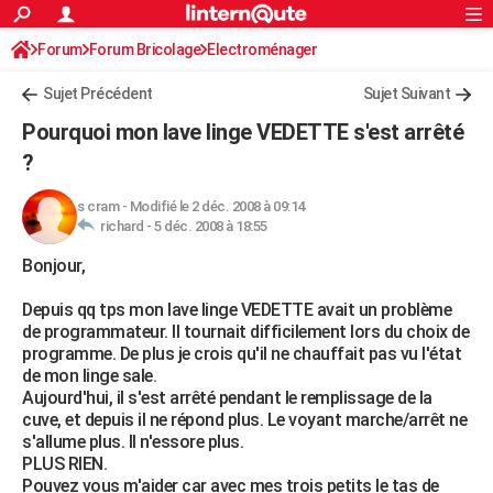
ACTUALITÉS
Forum
Forum Bricolage
Connexion
Electroménager
S'inscrire
Rechercher
Société
Education
Villes
Politique
Faits Divers
Monde
+
SPORT
Sujet Précédent
Sujet Suivant
Football
Cyclisme
Forum
Coupe du monde 2026
Tennis
Rugby
CULTURE
Pourquoi mon lave linge VEDETTE s'est arrêté
TNT
Cinéma
Musique
Programme TV
Streaming
Sorties cinéma
+
?
FINANCE
Impôts
Immobilier
Banque
Crédit
Retraite
Epargne
Risques naturels par ville
Assurance
AUTO
s cram
-
Modifié le 2 déc. 2008 à 09:14
richard -
5 déc. 2008 à 18:55
Réserver un essai
Berlines
Forum auto
Essais
Citadines
SUV
+
HIGH-TECH
Bonjour,
Meilleur smartphone
Ordinateurs
Guide high-tech
Mobiles
Internet
Jeux vidéo
+
BRICOLAGE
Depuis qq tps mon lave linge VEDETTE avait un problème
de programmateur. Il tournait difficilement lors du choix de
Aménagement intérieur
Cuisine
Jardinage
+
Forum
Extérieur
Salle de bains
Rangement
WEEK-END
programme. De plus je crois qu'il ne chauffait pas vu l'état
de mon linge sale.
Escapades
Expositions
Week-end nature
Guides de France
Patrimoine
Musées
+
LIFESTYLE
Aujourd'hui, il s'est arrêté pendant le remplissage de la
cuve, et depuis il ne répond plus. Le voyant marche/arrêt ne
Bien-être
Mode
+
Art de vivre
Loisirs
Modes de vie
SANTE
s'allume plus. Il n'essore plus.
PLUS RIEN.
Guide de la santé
Médicaments
+
Alimentation
Maladies
Sommeil
VOYAGE
Pouvez vous m'aider car avec mes trois petits le tas de