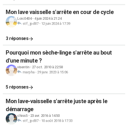
Mon lave vaisselle s'arrête en cour de cycle
Loic0404
-
4 juin 2024 à 21:24
stf_jpd87
-
12 juin 2024 à 17:39
3 réponses
Pourquoi mon sèche-linge s'arrête au bout
d'une minute ?
visentin
-
27 oct. 2010 à 22:58
marpha
-
29 janv. 2023 à 15:06
5 réponses
Mon lave-vaisselle s'arrête juste après le
démarrage
chiss5
-
23 avr. 2016 à 14:50
stf_jpd87
-
10 août 2018 à 17:33