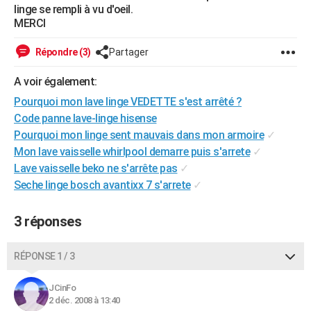
linge se rempli à vu d'oeil.
City break
Voyage de noces
Climat
Destinations
Voyage nature
Forum
+
PHOTO
MERCI
GUIDES D'ACHAT
Répondre (3)
Partager
BONS PLANS
A voir également:
CARTE DE VOEUX
Pourquoi mon lave linge VEDETTE s'est arrêté ?
Code panne lave-linge hisense
Carte Bonne année
Carte Pâques
Carte de Noël
Carte Saint-Valentin
Carte d'anniversaire
DICTIONNAIRE
Pourquoi mon linge sent mauvais dans mon armoire
✓
Mon lave vaisselle whirlpool demarre puis s'arrete
✓
Biographies
Expressions
Dictionnaire
Citations
Proverbes
PROGRAMME TV
Lave vaisselle beko ne s'arrête pas
✓
Seche linge bosch avantixx 7 s'arrete
✓
COPAINS D'AVANT
Se connecter
Collèges
Universités
Service militaire
S'inscrire
Lycées
Primaires
Entreprises
Avis de recherche
AVIS DE DÉCÈS
3 réponses
FORUM
RÉPONSE 1 / 3
Lifestyle
Sport
Television
Cinema
Bricolage
Culture
Auto
Voyage
JCinFo
2 déc. 2008 à 13:40