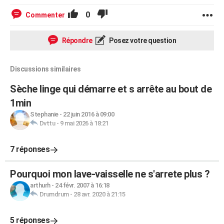
0
Commenter
Répondre
Posez votre question
Discussions similaires
Sèche linge qui démarre et s arrête au bout de
1min
Stephanie
-
22 juin 2016 à 09:00
Dvttu
-
9 mai 2026 à 18:21
7 réponses
Pourquoi mon lave-vaisselle ne s'arrete plus ?
arthurh
-
24 févr. 2007 à 16:18
Drumdrum
-
28 avr. 2020 à 21:15
5 réponses