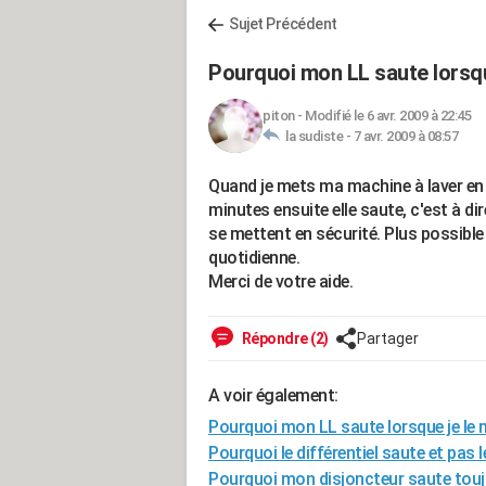
Sujet Précédent
Pourquoi mon LL saute lorsqu
piton
-
Modifié le 6 avr. 2009 à 22:45
la sudiste -
7 avr. 2009 à 08:57
Quand je mets ma machine à laver en 
minutes ensuite elle saute, c'est à dir
se mettent en sécurité. Plus possible
quotidienne.
Merci de votre aide.
Répondre (2)
Partager
A voir également:
Pourquoi mon LL saute lorsque je le 
Pourquoi le différentiel saute et pas 
Pourquoi mon disjoncteur saute touj