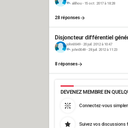
alilhou
-
15 oct. 2017 à 18:28
28 réponses
Disjoncteur différentiel génér
john0049
-
20 juil. 2012 à 10:47
john0049
-
28 juil. 2012 à 11:23
8 réponses
DEVENEZ MEMBRE EN QUELQ
Connectez-vous simpleme
Suivez vos discussions 