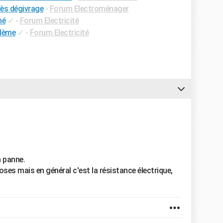
rès dégivrage
-
Forum Electroménager
hé
✓
-
Forum Electricité
blème
✓
-
Forum Electricité
n panne.
oses mais en général c'est la résistance électrique,