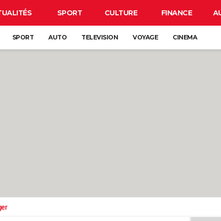
TUALITÉS
SPORT
CULTURE
FINANCE
A
SPORT
AUTO
TELEVISION
VOYAGE
CINEMA
ger