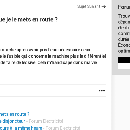
Foru
Sujet Suivant
Trouv
e je le mets en route ?
dépan
élect
commu
durée
Écono
marche après avoir pris l'eau nécessaire deux
optimi
e le fusible qui concerne la machine plus le différentiel
 de faire de lessive. Cela m'handicape dans ma vie
mets en route ?
le disjoncteur
-
Forum Electricité
ours à la même heure
-
Forum Electricité