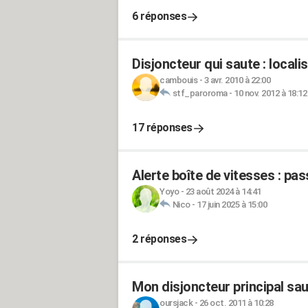
6 réponses
Disjoncteur qui saute : locali
cambouis
-
3 avr. 2010 à 22:00
stf_paroroma
-
10 nov. 2012 à 18:12
17 réponses
Alerte boîte de vitesses : p
Yoyo
-
23 août 2024 à 14:41
Nico
-
17 juin 2025 à 15:00
2 réponses
Mon disjoncteur principal saut
oursjack
-
26 oct. 2011 à 10:28