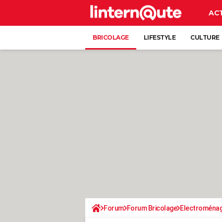
AC
BRICOLAGE
LIFESTYLE
CULTURE
Forum
Forum Bricolage
Electroména