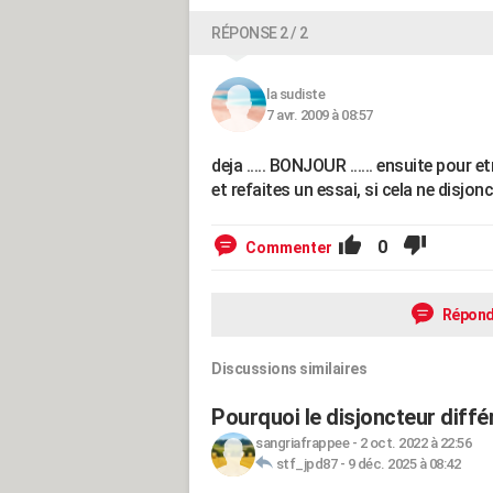
RÉPONSE 2 / 2
la sudiste
7 avr. 2009 à 08:57
deja ..... BONJOUR ...... ensuite pour 
et refaites un essai, si cela ne disjo
0
Commenter
Répond
Discussions similaires
Pourquoi le disjoncteur diffé
sangriafrappee
-
2 oct. 2022 à 22:56
stf_jpd87
-
9 déc. 2025 à 08:42