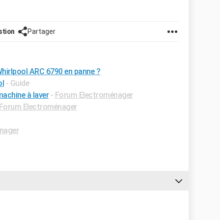
stion
Partager
irlpool ARC 6790 en panne ?
ol
- Guide
achine à laver
-
Forum Electroménager
Forum Electroménager
nager