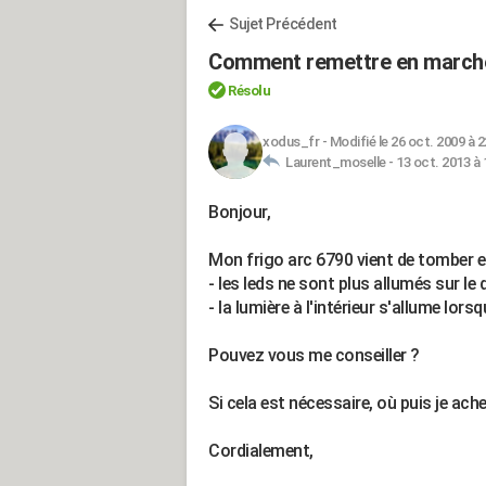
Sujet Précédent
Comment remettre en marche
Résolu
xodus_fr
-
Modifié le 26 oct. 2009 à 2
Laurent_moselle -
13 oct. 2013 à 
Bonjour,
Mon frigo arc 6790 vient de tomber e
- les leds ne sont plus allumés sur le
- la lumière à l'intérieur s'allume lorsq
Pouvez vous me conseiller ?
Si cela est nécessaire, où puis je ach
Cordialement,