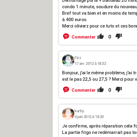
Démontage porte + bandeau 20 minute
condo 1 minute, soudure du nouveau
Bref tout va bien et en moins de te
à 400 euros.
Merci olivierz pour ce tuto et ces bon
0
Commenter
Fizz
17 avr. 2012 à 18:32
Bonjour, j'ai le même problème, j'ai
est le pas 22,5 ou 27,5 ? Merci pour 
0
Commenter
kurby
4 juin 2012 à 18:20
Je confirme, après réparation cela fo
La partie frigo ne redémarrait pas to