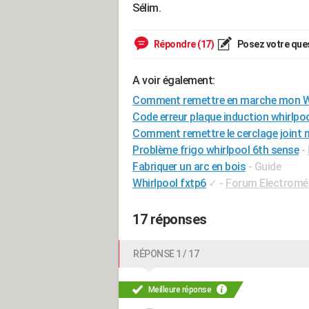
Sélim.
Répondre (17)
Posez votre que
A voir également:
Comment remettre en marche mon Wh
Code erreur plaque induction whirlpo
Comment remettre le cerclage joint m
Problème frigo whirlpool 6th sense
-
Fabriquer un arc en bois
- Guide
Whirlpool fxtp6
✓
-
Forum Electromé
17 réponses
RÉPONSE 1 / 17
Meilleure réponse