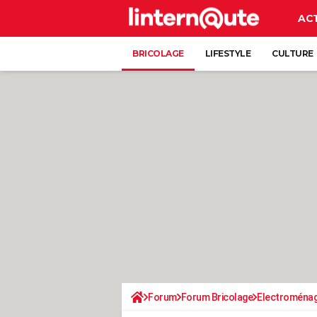
AC
BRICOLAGE
LIFESTYLE
CULTURE
Forum
Forum Bricolage
Electroména