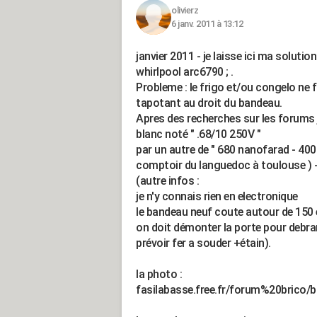
olivierz
6 janv. 2011 à 13:12
janvier 2011 - je laisse ici ma solut
whirlpool arc6790 ; .
Probleme : le frigo et/ou congelo ne 
tapotant au droit du bandeau.
Apres des recherches sur les forums 
blanc noté " .68/10 250V "
par un autre de " 680 nanofarad - 400 
comptoir du languedoc à toulouse ) -
(autre infos :
je n'y connais rien en electronique
le bandeau neuf coute autour de 150
on doit démonter la porte pour debra
prévoir fer a souder +étain).
la photo :
fasilabasse.free.fr/forum%20bric