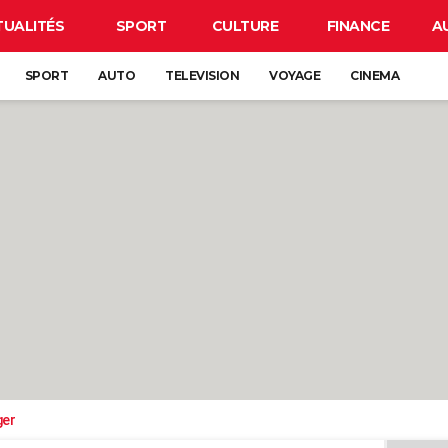
TUALITÉS
SPORT
CULTURE
FINANCE
A
SPORT
AUTO
TELEVISION
VOYAGE
CINEMA
ger