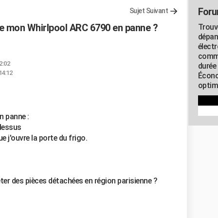
Foru
Sujet Suivant
 mon Whirlpool ARC 6790 en panne ?
Trouv
dépan
élect
commu
2:02
durée
14:12
Écono
optimi
n panne :
 dessus
ue j'ouvre la porte du frigo.
eter des pièces détachées en région parisienne ?