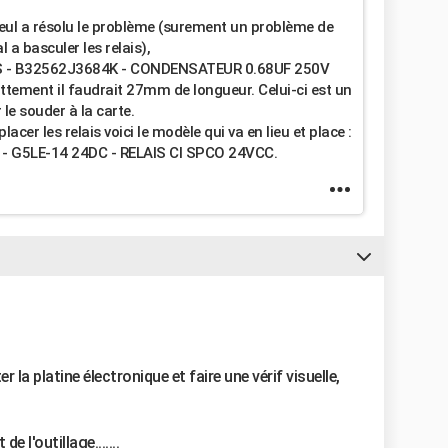
ul a résolu le problème (surement un problème de
 a basculer les relais),
PCOS - B32562J3684K - CONDENSATEUR 0.68UF 250V
tement il faudrait 27mm de longueur. Celui-ci est un
 le souder à la carte.
er les relais voici le modèle qui va en lieu et place :
G5LE-14 24DC - RELAIS CI SPCO 24VCC.
a platine électronique et faire une vérif visuelle,
e l'outillage.......