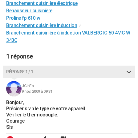
Branchement cuisinière électrique
City break
Voyage de noces
Climat
Destinations
Voyage nature
Forum
+
PHOTO
Rehausseur cuisinière
Proline fp 610 w
GUIDES D'ACHAT
Branchement cuisinière induction
✓
BONS PLANS
Branchement cuisinière à induction VALBERG IC 60 4MC W
343C
CARTE DE VOEUX
1 réponse
Carte Bonne année
Carte Pâques
Carte de Noël
Carte Saint-Valentin
Carte d'anniversaire
DICTIONNAIRE
Biographies
Expressions
Dictionnaire
Citations
Proverbes
PROGRAMME TV
RÉPONSE 1 / 1
COPAINS D'AVANT
JCinFo
9 nov. 2009 à 09:31
Se connecter
Collèges
Universités
Service militaire
S'inscrire
Lycées
Primaires
Entreprises
Avis de recherche
AVIS DE DÉCÈS
Bonjour,
FORUM
Préciser s.v.p le type de votre appareil.
Vérifier le thermocouple.
Lifestyle
Sport
Television
Cinema
Bricolage
Culture
Auto
Voyage
Courage
Sls