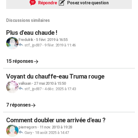
Répondre
Posez votre question
Discussions similaires
Plus d'eau chaude !
Fredulrik
-
5 févr. 2019 à 16:55
stf_jpd87
-
9 févr. 2019 à 11:46
15 réponses
Voyant du chauffe-eau Truma rouge
valkaan
-
27 mai 2010 à 15:50
stf_jpd87
-
4 déc. 2025 à 17:43
7 réponses
Comment doubler une arrivée d'eau ?
pierregorn
-
11 nov. 2013 à 19:28
Gary
-
18 août 2025 à 14:47