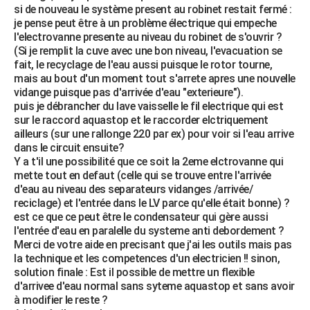
si de nouveau le système present au robinet restait fermé :
City break
Voyage de noces
Climat
Destinations
Voyage nature
Forum
+
PHOTO
je pense peut être à un problème électrique qui empeche
l'electrovanne presente au niveau du robinet de s'ouvrir ?
GUIDES D'ACHAT
(Si je remplit la cuve avec une bon niveau, l'evacuation se
fait, le recyclage de l'eau aussi puisque le rotor tourne,
BONS PLANS
mais au bout d'un moment tout s'arrete apres une nouvelle
vidange puisque pas d'arrivée d'eau "exterieure").
CARTE DE VOEUX
puis je débrancher du lave vaisselle le fil electrique qui est
sur le raccord aquastop et le raccorder elctriquement
Carte Bonne année
Carte Pâques
Carte de Noël
Carte Saint-Valentin
Carte d'anniversaire
DICTIONNAIRE
ailleurs (sur une rallonge 220 par ex) pour voir si l'eau arrive
dans le circuit ensuite?
Biographies
Expressions
Dictionnaire
Citations
Proverbes
PROGRAMME TV
Y a t'il une possibilité que ce soit la 2eme elctrovanne qui
mette tout en defaut (celle qui se trouve entre l'arrivée
COPAINS D'AVANT
d'eau au niveau des separateurs vidanges /arrivée/
reciclage) et l'entrée dans le LV parce qu'elle était bonne) ?
Se connecter
Collèges
Universités
Service militaire
S'inscrire
Lycées
Primaires
Entreprises
Avis de recherche
AVIS DE DÉCÈS
est ce que ce peut être le condensateur qui gère aussi
l'entrée d'eau en paralelle du systeme anti debordement ?
FORUM
Merci de votre aide en precisant que j'ai les outils mais pas
la technique et les competences d'un electricien !! sinon,
Lifestyle
Sport
Television
Cinema
Bricolage
Culture
Auto
Voyage
solution finale : Est il possible de mettre un flexible
d'arrivee d'eau normal sans syteme aquastop et sans avoir
à modifier le reste ?