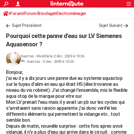
ACTUALITÉS
Forum
Forum Bricolage
Connexion
Electroménager
S'inscrire
Rechercher
Société
Education
Villes
Politique
Faits Divers
Monde
+
SPORT
Sujet Précédent
Sujet Suivant
Football
Cyclisme
Forum
Coupe du monde 2026
Tennis
Rugby
CULTURE
Pourquoi cette panne d'eau sur LV Siemenes
TNT
Cinéma
Musique
Programme TV
Streaming
Sorties cinéma
+
Aquasensor ?
FINANCE
Impôts
Immobilier
Banque
Crédit
Retraite
Epargne
Risques naturels par ville
Assurance
AUTO
huertas
-
Modifié le 2 déc. 2009 à 19:36
huertas -
5 déc. 2009 à 10:24
Réserver un essai
Berlines
Forum auto
Essais
Citadines
SUV
+
HIGH-TECH
Bonjour,
j'ai eu il y a dix jours une panne due au systeme aquastop
Meilleur smartphone
Ordinateurs
Guide high-tech
Mobiles
Internet
Jeux vidéo
+
BRICOLAGE
sur le tuyau d'alim en eau qui était HS (électrovanne au
niveau du vis robinet). J'ai changé l'ensemble, mis le flexible
Aménagement intérieur
Cuisine
Jardinage
+
Forum
Extérieur
Salle de bains
Rangement
WEEK-END
aqua stop de la marque pour etre sur.
Mon LV prenait l'eau mais il y avait un pb sur les cycles qui
Escapades
Expositions
Week-end nature
Guides de France
Patrimoine
Musées
+
LIFESTYLE
s'arretaient sans raison apparente. j'ai donc verifié les
differents éléments qui permettent la vidange etc.. tout
Bien-être
Mode
+
Art de vivre
Loisirs
Modes de vie
SANTE
semble bon.
Depuis de matin, nouvelle surprise : cette fois apres avoir
Guide de la santé
Médicaments
+
Alimentation
Maladies
Sommeil
VOYAGE
vidangé, il n'y a plus d'eau qui arrive dans le circuit : comme