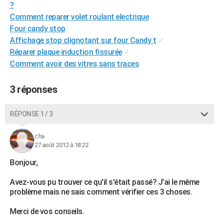
?
City break
Voyage de noces
Climat
Destinations
Voyage nature
Forum
+
PHOTO
Comment reparer volet roulant electrique
Four candy stop
GUIDES D'ACHAT
Affichage stop clignotant sur four Candy t
✓
BONS PLANS
Réparer plaque induction fissurée
✓
Comment avoir des vitres sans traces
CARTE DE VOEUX
3 réponses
Carte Bonne année
Carte Pâques
Carte de Noël
Carte Saint-Valentin
Carte d'anniversaire
DICTIONNAIRE
Biographies
Expressions
Dictionnaire
Citations
Proverbes
PROGRAMME TV
RÉPONSE 1 / 3
COPAINS D'AVANT
cha
27 août 2012 à 18:22
Se connecter
Collèges
Universités
Service militaire
S'inscrire
Lycées
Primaires
Entreprises
Avis de recherche
AVIS DE DÉCÈS
Bonjour,
FORUM
Avez-vous pu trouver ce qu'il s'était passé? J'ai le même
Lifestyle
Sport
Television
Cinema
Bricolage
Culture
Auto
Voyage
problème mais ne sais comment vérifier ces 3 choses.
Merci de vos conseils.