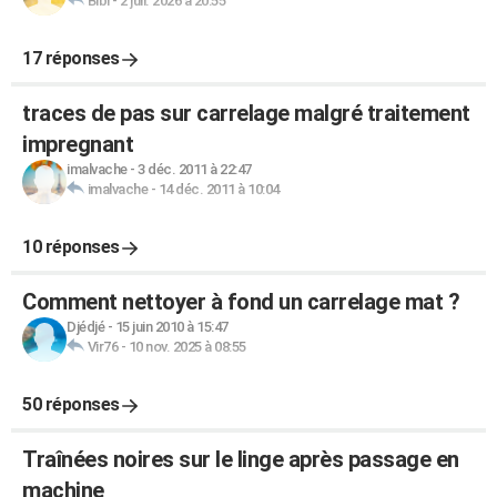
Bibi
-
2 juil. 2026 à 20:55
17 réponses
traces de pas sur carrelage malgré traitement
impregnant
imalvache
-
3 déc. 2011 à 22:47
imalvache
-
14 déc. 2011 à 10:04
10 réponses
Comment nettoyer à fond un carrelage mat ?
Djédjé
-
15 juin 2010 à 15:47
Vir76
-
10 nov. 2025 à 08:55
50 réponses
Traînées noires sur le linge après passage en
machine