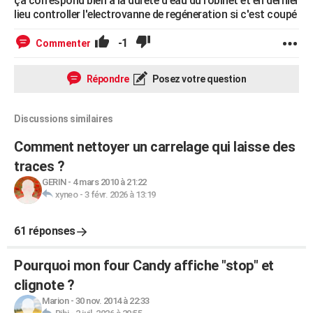
ça correspond bien à la dureté d'eau du robinet et en dernier
lieu controller l'electrovanne de regéneration si c'est coupé
-1
Commenter
Répondre
Posez votre question
Discussions similaires
Comment nettoyer un carrelage qui laisse des
traces ?
GERIN
-
4 mars 2010 à 21:22
xyneo
-
3 févr. 2026 à 13:19
61 réponses
Pourquoi mon four Candy affiche "stop" et
clignote ?
Marion
-
30 nov. 2014 à 22:33