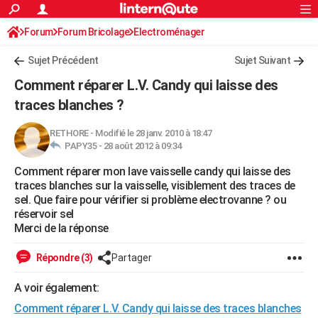
ACTUALITÉS
Forum
Forum Bricolage
Connexion
Electroménager
S'inscrire
Rechercher
Société
Education
Villes
Politique
Faits Divers
Monde
+
SPORT
Sujet Précédent
Sujet Suivant
Football
Cyclisme
Forum
Coupe du monde 2026
Tennis
Rugby
CULTURE
Comment réparer L.V. Candy qui laisse des
TNT
Cinéma
Musique
Programme TV
Streaming
Sorties cinéma
+
traces blanches ?
FINANCE
Impôts
Immobilier
Banque
Crédit
Retraite
Epargne
Risques naturels par ville
Assurance
AUTO
RETHORE
-
Modifié le 28 janv. 2010 à 18:47
PAPY35 -
28 août 2012 à 09:34
Réserver un essai
Berlines
Forum auto
Essais
Citadines
SUV
+
HIGH-TECH
Comment réparer mon lave vaisselle candy qui laisse des
traces blanches sur la vaisselle, visiblement des traces de
Meilleur smartphone
Ordinateurs
Guide high-tech
Mobiles
Internet
Jeux vidéo
+
BRICOLAGE
sel. Que faire pour vérifier si problème electrovanne ? ou
réservoir sel
Aménagement intérieur
Cuisine
Jardinage
+
Forum
Extérieur
Salle de bains
Rangement
WEEK-END
Merci de la réponse
Escapades
Expositions
Week-end nature
Guides de France
Patrimoine
Musées
+
LIFESTYLE
Répondre (3)
Partager
Bien-être
Mode
+
Art de vivre
Loisirs
Modes de vie
SANTE
A voir également:
Guide de la santé
Médicaments
+
Alimentation
Maladies
Sommeil
VOYAGE
Comment réparer L.V. Candy qui laisse des traces blanches