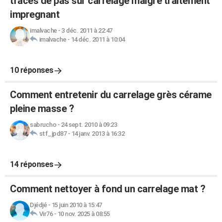
traces de pas sur carrelage malgré traitement
impregnant
imalvache
-
3 déc. 2011 à 22:47
imalvache
-
14 déc. 2011 à 10:04
10 réponses
Comment entretenir du carrelage grès cérame
pleine masse ?
sabrucho
-
24 sept. 2010 à 09:23
stf_jpd87
-
14 janv. 2013 à 16:32
14 réponses
Comment nettoyer à fond un carrelage mat ?
Djédjé
-
15 juin 2010 à 15:47
Vir76
-
10 nov. 2025 à 08:55