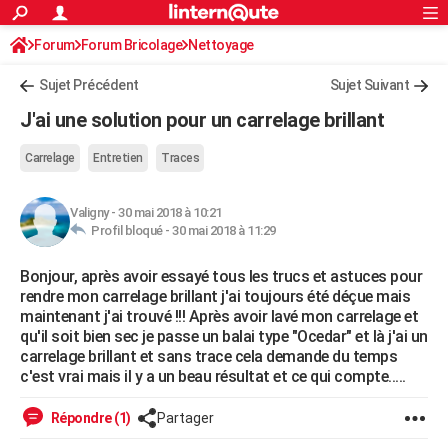
ACTUALITÉS
Forum
Forum Bricolage
Connexion
Nettoyage
S'inscrire
Rechercher
Société
Education
Villes
Politique
Faits Divers
Monde
+
SPORT
Sujet Précédent
Sujet Suivant
Football
Cyclisme
Forum
Coupe du monde 2026
Tennis
Rugby
CULTURE
J'ai une solution pour un carrelage brillant
TNT
Cinéma
Musique
Programme TV
Streaming
Sorties cinéma
+
FINANCE
Carrelage
Entretien
Traces
Impôts
Immobilier
Banque
Crédit
Retraite
Epargne
Risques naturels par ville
Assurance
AUTO
Valigny
-
30 mai 2018 à 10:21
Réserver un essai
Berlines
Forum auto
Essais
Citadines
SUV
+
HIGH-TECH
Profil bloqué -
30 mai 2018 à 11:29
Meilleur smartphone
Ordinateurs
Guide high-tech
Mobiles
Internet
Jeux vidéo
+
BRICOLAGE
Bonjour, après avoir essayé tous les trucs et astuces pour
rendre mon carrelage brillant j'ai toujours été déçue mais
Aménagement intérieur
Cuisine
Jardinage
+
Forum
Extérieur
Salle de bains
Rangement
WEEK-END
maintenant j'ai trouvé !!! Après avoir lavé mon carrelage et
qu'il soit bien sec je passe un balai type "Ocedar" et là j'ai un
Escapades
Expositions
Week-end nature
Guides de France
Patrimoine
Musées
+
LIFESTYLE
carrelage brillant et sans trace cela demande du temps
c'est vrai mais il y a un beau résultat et ce qui compte.....
Bien-être
Mode
+
Art de vivre
Loisirs
Modes de vie
SANTE
Répondre (1)
Partager
Guide de la santé
Médicaments
+
Alimentation
Maladies
Sommeil
VOYAGE