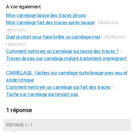
City break
Voyage de noces
Climat
Destinations
Voyage nature
Forum
+
A voir également:
PHOTO
Mon carrelage laisse des traces de pas
GUIDES D'ACHAT
Mon carrelage fait des traces après lavage
- Meilleures
réponses
BONS PLANS
Quel produit pour faire briller un carrelage mat
- Meilleures
CARTE DE VOEUX
réponses
Comment nettoyer un carrelage qui laisse des traces ?
✓
Carte Bonne année
Carte Pâques
Carte de Noël
Carte Saint-Valentin
Carte d'anniversaire
DICTIONNAIRE
Traces de pas sur carrelage malgré traitement impregnant
✓
Biographies
Expressions
Dictionnaire
Citations
Proverbes
PROGRAMME TV
CARRELAGE : tâches sur carrelage suite lavage avec eau et
acide citrique
COPAINS D'AVANT
Comment nettoyer un carrelage qui fait des traces
✓
Se connecter
Collèges
Universités
Service militaire
S'inscrire
Lycées
Primaires
Entreprises
Avis de recherche
AVIS DE DÉCÈS
Tache sur carrelage qui ne part pas
FORUM
1 réponse
Lifestyle
Sport
Television
Cinema
Bricolage
Culture
Auto
Voyage
RÉPONSE 1 / 1