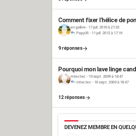
Comment fixer l'hélice de po
en galère
-
17 juil. 2010 à 21:33
Papy35
-
11 juil. 2012 à 17:19
9 réponses
Pourquoi mon lave linge cand
mtectec
-
10 sept. 2009 à 18:47
mtectec
-
10 sept. 2009 à 18:47
12 réponses
DEVENEZ MEMBRE EN QUELQ