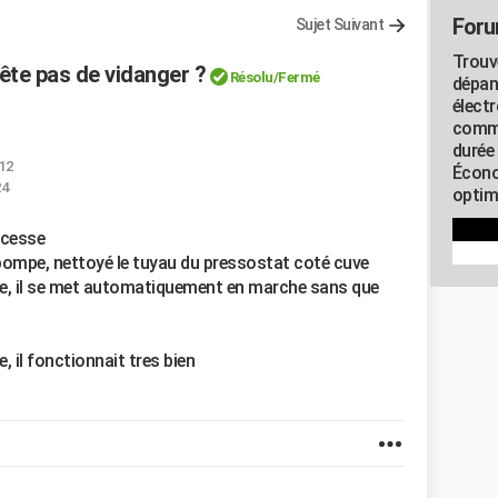
Foru
Sujet Suivant
Trouv
ête pas de vidanger ?
Résolu/Fermé
dépan
élect
commu
durée
:12
Écono
24
optimi
 cesse
 pompe, nettoyé le tuyau du pressostat coté cuve
e, il se met automatiquement en marche sans que
, il fonctionnait tres bien