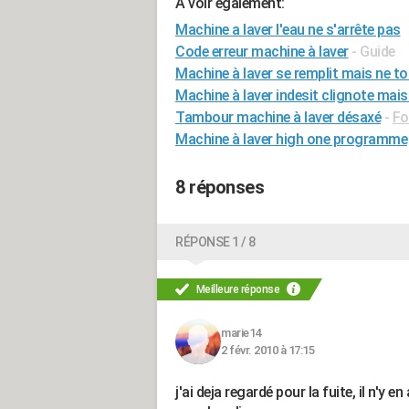
A voir également:
Machine a laver l'eau ne s'arrête pas
Code erreur machine à laver
- Guide
Machine à laver se remplit mais ne t
Machine à laver indesit clignote mai
Tambour machine à laver désaxé
-
Fo
Machine à laver high one programme
8 réponses
RÉPONSE 1 / 8
Meilleure réponse
marie14
2 févr. 2010 à 17:15
j'ai deja regardé pour la fuite, il n'y e