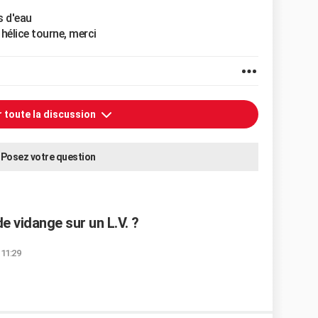
s d'eau
 hélice tourne, merci
r toute la discussion
Posez votre question
 vidange sur un L.V. ?
 11:29