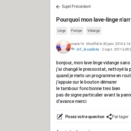
Sujet Précédent
Pourquoi mon lave-linge n'arr
Linge
Pompe
Vidange
marie14
-
Modifié le 30 janv. 2010 à 14
stf_la sudiste
-
2 sept. 2011 à 09:
bonjour, mon lave linge vidange sans
j'ai changé le pressostat, nettoyé la
quand je mets un programme en rout
j'appuie sur le bouton démarer
le tambour fonctionne tres bien
pas de signe particulier avant la panne
d'avance merci
Posez votre question
Partager