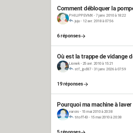
Comment débloquer la pompe 
PHILIPPEVMX
-
7 janv. 2010 à 18:22
juju
-
12 avr. 2018 à 07:56
6 réponses
Où est la trappe de vidange d
Lionek
-
25 avr. 2010 à 15:21
stf_jpd87
-
31 janv. 2026 à 07:59
19 réponses
Pourquoi ma machine à laver f
varois
-
15 mai 2010 à 20:38
titoff43
-
15 mai 2010 à 20:38
5 réponses