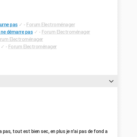
ourne pas
✓
-
Forum Electroménager
s ne démarre pas
✓
-
Forum Electroménager
rum Electroménager
✓
-
Forum Electroménager
n a pas, tout est bien sec, en plus je n'ai pas de fond a