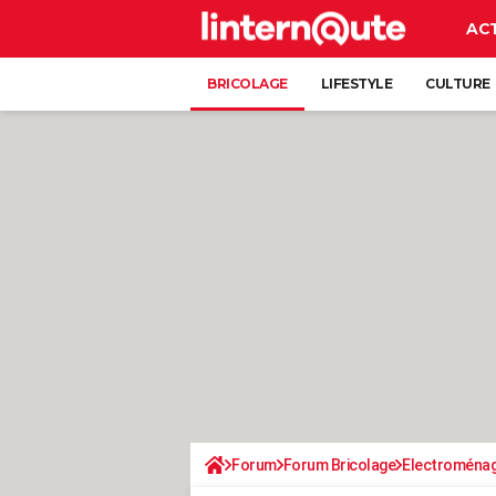
AC
BRICOLAGE
LIFESTYLE
CULTURE
Forum
Forum Bricolage
Electroména