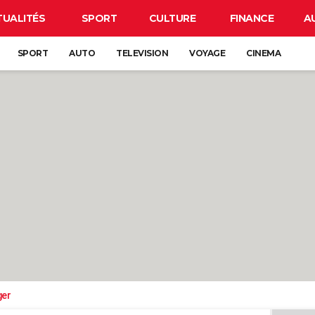
TUALITÉS
SPORT
CULTURE
FINANCE
A
SPORT
AUTO
TELEVISION
VOYAGE
CINEMA
ger