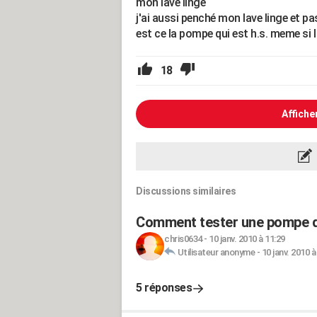
mon lave linge
j'ai aussi penché mon lave linge et pa
est ce la pompe qui est h.s. meme si l
18
Affiche
Discussions similaires
Comment tester une pompe de
chris0634
-
10 janv. 2010 à 11:29
Utilisateur anonyme
-
10 janv. 2010 à
5 réponses