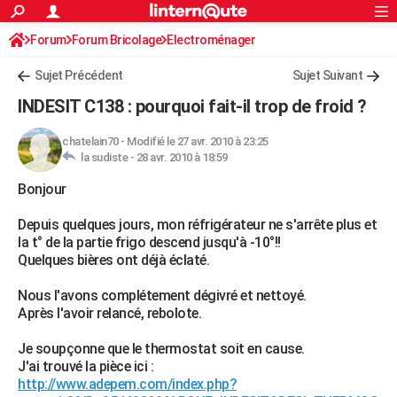
ACTUALITÉS
Forum
Forum Bricolage
Connexion
Electroménager
S'inscrire
Rechercher
Société
Education
Villes
Politique
Faits Divers
Monde
+
SPORT
Sujet Précédent
Sujet Suivant
Football
Cyclisme
Forum
Coupe du monde 2026
Tennis
Rugby
CULTURE
INDESIT C138 : pourquoi fait-il trop de froid ?
TNT
Cinéma
Musique
Programme TV
Streaming
Sorties cinéma
+
FINANCE
chatelain70
-
Modifié le 27 avr. 2010 à 23:25
la sudiste -
28 avr. 2010 à 18:59
Impôts
Immobilier
Banque
Crédit
Retraite
Epargne
Risques naturels par ville
Assurance
AUTO
Bonjour
Réserver un essai
Berlines
Forum auto
Essais
Citadines
SUV
+
HIGH-TECH
Depuis quelques jours, mon réfrigérateur ne s'arrête plus et
Meilleur smartphone
Ordinateurs
Guide high-tech
Mobiles
Internet
Jeux vidéo
+
BRICOLAGE
la t° de la partie frigo descend jusqu'à -10°!!
Quelques bières ont déjà éclaté.
Aménagement intérieur
Cuisine
Jardinage
+
Forum
Extérieur
Salle de bains
Rangement
WEEK-END
Nous l'avons complétement dégivré et nettoyé.
Escapades
Expositions
Week-end nature
Guides de France
Patrimoine
Musées
+
LIFESTYLE
Après l'avoir relancé, rebolote.
Bien-être
Mode
+
Art de vivre
Loisirs
Modes de vie
SANTE
Je soupçonne que le thermostat soit en cause.
J'ai trouvé la pièce ici :
Guide de la santé
Médicaments
+
Alimentation
Maladies
Sommeil
VOYAGE
http://www.adepem.com/index.php?