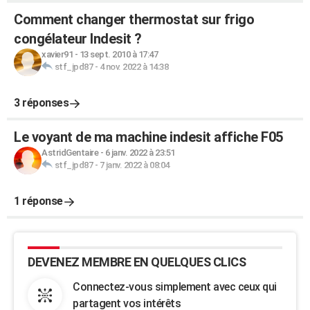
Comment changer thermostat sur frigo
congélateur Indesit ?
xavier91
-
13 sept. 2010 à 17:47
stf_jpd87
-
4 nov. 2022 à 14:38
3 réponses
Le voyant de ma machine indesit affiche F05
AstridGentaire
-
6 janv. 2022 à 23:51
stf_jpd87
-
7 janv. 2022 à 08:04
1 réponse
DEVENEZ MEMBRE EN QUELQUES CLICS
Connectez-vous simplement avec ceux qui
partagent vos intérêts