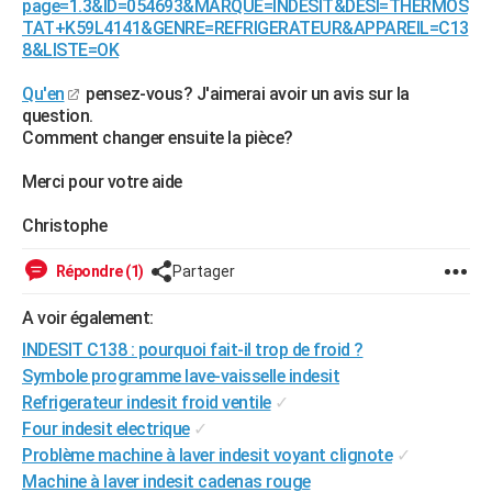
page=1.3&ID=054693&MARQUE=INDESIT&DESI=THERMOS
City break
Voyage de noces
Climat
Destinations
Voyage nature
Forum
+
TAT+K59L4141&GENRE=REFRIGERATEUR&APPAREIL=C13
PHOTO
8&LISTE=OK
GUIDES D'ACHAT
Qu'en
pensez-vous? J'aimerai avoir un avis sur la
question.
BONS PLANS
Comment changer ensuite la pièce?
CARTE DE VOEUX
Merci pour votre aide
Carte Bonne année
Carte Pâques
Carte de Noël
Carte Saint-Valentin
Carte d'anniversaire
DICTIONNAIRE
Christophe
Biographies
Expressions
Dictionnaire
Citations
Proverbes
PROGRAMME TV
Répondre (1)
Partager
COPAINS D'AVANT
A voir également:
Se connecter
Collèges
Universités
Service militaire
S'inscrire
Lycées
Primaires
Entreprises
Avis de recherche
AVIS DE DÉCÈS
INDESIT C138 : pourquoi fait-il trop de froid ?
Symbole programme lave-vaisselle indesit
FORUM
Refrigerateur indesit froid ventile
✓
Lifestyle
Sport
Television
Cinema
Bricolage
Culture
Auto
Voyage
Four indesit electrique
✓
Problème machine à laver indesit voyant clignote
✓
Machine à laver indesit cadenas rouge