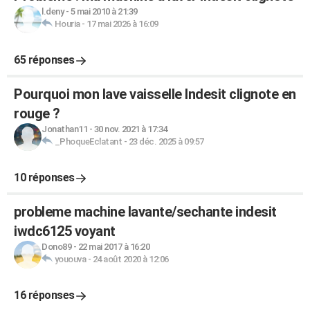
l.deny
-
5 mai 2010 à 21:39
Houria
-
17 mai 2026 à 16:09
65 réponses
Pourquoi mon lave vaisselle Indesit clignote en
rouge ?
Jonathan11
-
30 nov. 2021 à 17:34
_PhoqueEclatant
-
23 déc. 2025 à 09:57
10 réponses
probleme machine lavante/sechante indesit
iwdc6125 voyant
Dono89
-
22 mai 2017 à 16:20
yououva
-
24 août 2020 à 12:06
16 réponses