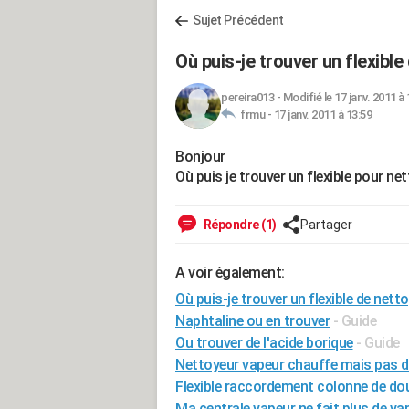
Sujet Précédent
Où puis-je trouver un flexibl
pereira013
-
Modifié le 17 janv. 2011 à 
frmu -
17 janv. 2011 à 13:59
Bonjour
Où puis je trouver un flexible pour 
Répondre (1)
Partager
A voir également:
Où puis-je trouver un flexible de ne
Naphtaline ou en trouver
- Guide
Ou trouver de l'acide borique
- Guide
Nettoyeur vapeur chauffe mais pas d
Flexible raccordement colonne de do
Ma centrale vapeur ne fait plus de va