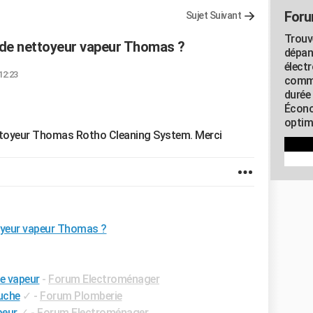
Foru
Sujet Suivant
Trouv
e de nettoyeur vapeur Thomas ?
dépan
élect
12:23
commu
durée
Écono
optimi
nettoyeur Thomas Rotho Cleaning System. Merci
ttoyeur vapeur Thomas ?
e vapeur
-
Forum Electroménager
uche
✓
-
Forum Plomberie
peur
✓
-
Forum Electroménager