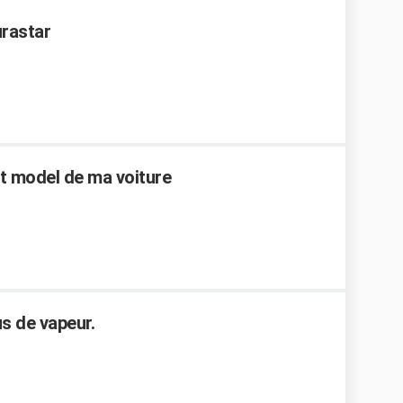
urastar
et model de ma voiture
us de vapeur.