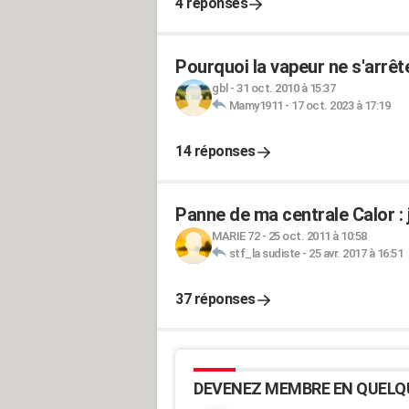
4 réponses
Pourquoi la vapeur ne s'arrêt
gbl
-
31 oct. 2010 à 15:37
Mamy1911
-
17 oct. 2023 à 17:19
14 réponses
Panne de ma centrale Calor : j
MARIE 72
-
25 oct. 2011 à 10:58
stf_la sudiste
-
25 avr. 2017 à 16:51
37 réponses
DEVENEZ MEMBRE EN QUELQ