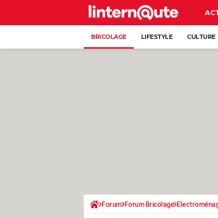
AC
BRICOLAGE
LIFESTYLE
CULTURE
Forum
Forum Bricolage
Electroména