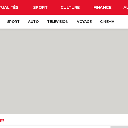
TUALITÉS
SPORT
CULTURE
FINANCE
A
SPORT
AUTO
TELEVISION
VOYAGE
CINEMA
ger