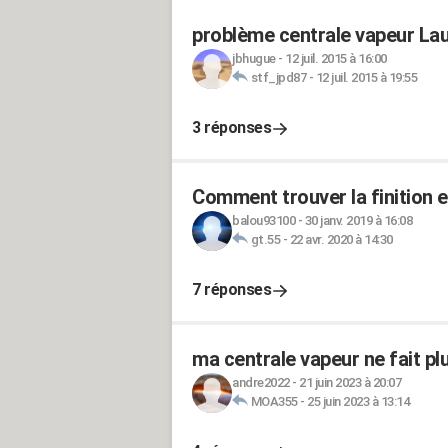
problème centrale vapeur La
jbhugue
-
12 juil. 2015 à 16:00
stf_jpd87
-
12 juil. 2015 à 19:55
3 réponses
Comment trouver la finition 
balou93100
-
30 janv. 2019 à 16:08
gt.55
-
22 avr. 2020 à 14:30
7 réponses
ma centrale vapeur ne fait pl
andre2022
-
21 juin 2023 à 20:07
MOA355
-
25 juin 2023 à 13:14