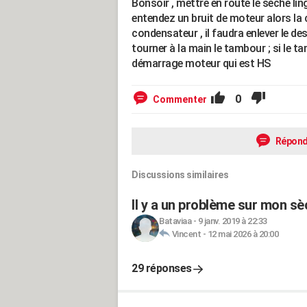
Bonsoir , mettre en route le séche lin
entendez un bruit de moteur alors la c
condensateur , il faudra enlever le des
tourner à la main le tambour ; si le 
démarrage moteur qui est HS
0
Commenter
Répond
Discussions similaires
Il y a un problème sur mon sè
Bataviaa
-
9 janv. 2019 à 22:33
Vincent
-
12 mai 2026 à 20:00
29 réponses