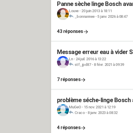
Panne sèche linge Bosch avan
Louve
-
20 juin 2013 à 18:11
_bonnannee
-
5 janv. 2026 à 08:47
43 réponses
Message erreur eau à vider 
Ln
-
24 juil. 2016 à 13:22
stf_jpd87
-
8 févr. 2021 à 09:39
7 réponses
problème séche-linge Bosch 
MuGeO
-
15 nov. 2021 à 12:19
Craco
-
8 janv. 2023 à 08:32
4 réponses