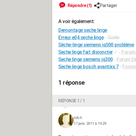
Répondre (1)
Partager
A voir également:
Demontage seche linge
Erreur e04 seche linge
- Guide
Sèche-linge siemens iq500 problème
Seche linge fait disjoncter
✓
-
Forum 
Seche linge siemens iq300
-
Forum El
Seche linge bosch avantixx 7
-
Forum
1 réponse
RÉPONSE 1 / 1
mlch
17 janv. 2011 à 19:29