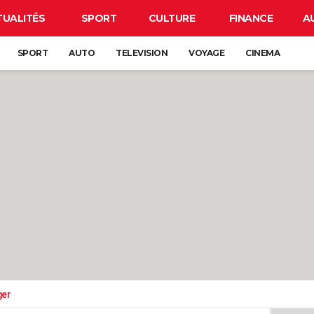
TUALITÉS
SPORT
CULTURE
FINANCE
A
SPORT
AUTO
TELEVISION
VOYAGE
CINEMA
ger