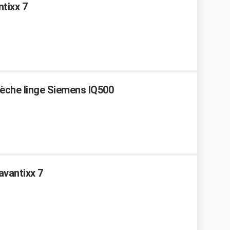
tixx 7
Sèche linge Siemens IQ500
avantixx 7