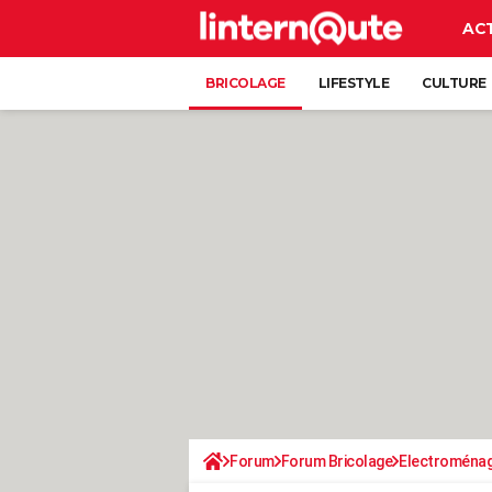
AC
BRICOLAGE
LIFESTYLE
CULTURE
Forum
Forum Bricolage
Electroména