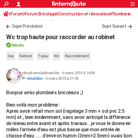
ACTUALITÉS
Forum
Forum Bricolage
Connexion
Construction et rénovation
S'inscrire
Plomberie
Rechercher
Société
Education
Villes
Politique
Faits Divers
Monde
+
SPORT
Sujet Précédent
Sujet Suivant
Football
Cyclisme
Forum
Coupe du monde 2026
Tennis
Rugby
CULTURE
Wc trop haute pour raccorder au robinet
TNT
Cinéma
Musique
Programme TV
Streaming
Sorties cinéma
+
FINANCE
Résolu
Impôts
Immobilier
Banque
Crédit
Retraite
Epargne
Risques naturels par ville
Assurance
Eau
Robinet
Tuyau
Wc
Raccordement
AUTO
Réserver un essai
Berlines
Forum auto
Essais
Citadines
SUV
+
HIGH-TECH
plmoboerdudimanche
-
6 mars 2019 à 14:09
lekabilien
-
6 mars 2019 à 21:18
Meilleur smartphone
Ordinateurs
Guide high-tech
Mobiles
Internet
Jeux vidéo
+
BRICOLAGE
Bonjour amis plombiers bricoleurs ;)
Aménagement intérieur
Cuisine
Jardinage
+
Forum
Extérieur
Salle de bains
Rangement
WEEK-END
Bien voilà mon problème :
Escapades
Expositions
Week-end nature
Guides de France
Patrimoine
Musées
+
LIFESTYLE
Apres avoir refait mon sol (ragréage 3 mm + sol pvc 2.5
mm) et , bien évidemment, sans avoir anticipé la différence
Bien-être
Mode
+
Art de vivre
Loisirs
Modes de vie
SANTE
de niveau entre avant et après travaux... je vous le donne en
milles l'arrivée d'eau est plus basse que mon entrée de
Guide de la santé
Médicaments
+
Alimentation
Maladies
Sommeil
VOYAGE
chasse d'eau .......d'environ humm (3mm+2.5mm) ouais bon