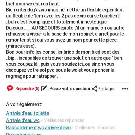
bref mon wc est rop haut.
City break
Voyage de noces
Climat
Destinations
Voyage nature
Forum
+
PHOTO
Bien entendu j'avais imaginé mettre un flexible cependant
un flexible de 1cm avec les 2 pas de vis qui se touchent
GUIDES D'ACHAT
..bah c'est compliqué et totalement inhestetique.
Du coup ...... AU SECOURS existe t'il un mamelon ou autre
BONS PLANS
rehausse a visser a la base de mon robinet d'arret pour le
remonter st si oui vous avez un nom pour cette piece
CARTE DE VOEUX
(miraculeuse).
Bon pour info les conseiller brico de mon bled sont des
Carte Bonne année
Carte Pâques
Carte de Noël
Carte Saint-Valentin
Carte d'anniversaire
DICTIONNAIRE
..bip... incapables de trouver une solution autre que " bah
vous coupez là ..puis vous soudez ici..ou sinon vous
Biographies
Expressions
Dictionnaire
Citations
Proverbes
PROGRAMME TV
decoupez votre sol pvc sous le wc et vous poncer le
ragreage pour ratrapper .
COPAINS D'AVANT
Répondre (8)
Posez votre question
Partager
Se connecter
Collèges
Universités
Service militaire
S'inscrire
Lycées
Primaires
Entreprises
Avis de recherche
AVIS DE DÉCÈS
A voir également:
FORUM
Arrivée d'eau toilette
Lifestyle
Sport
Television
Cinema
Bricolage
Culture
Auto
Voyage
Arrivée d'eau wc
- Meilleures réponses
Raccordement wc arrivée d'eau
- Meilleures réponses
Percarbonate wc