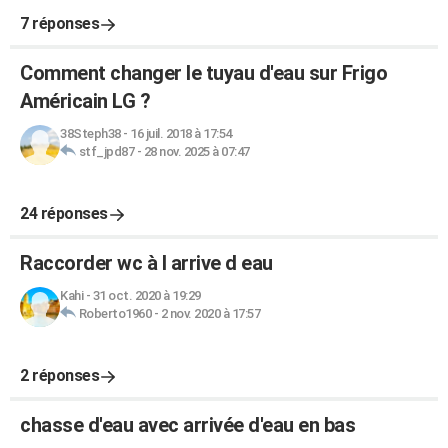
7 réponses
Comment changer le tuyau d'eau sur Frigo
Américain LG ?
38Steph38
-
16 juil. 2018 à 17:54
stf_jpd87
-
28 nov. 2025 à 07:47
24 réponses
Raccorder wc à l arrive d eau
Kahi
-
31 oct. 2020 à 19:29
Roberto1960
-
2 nov. 2020 à 17:57
2 réponses
chasse d'eau avec arrivée d'eau en bas