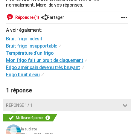
normalement. Merci de vos réponses.
City break
Voyage de noces
Climat
Destinations
Voyage nature
Forum
+
PHOTO
Répondre (1)
Partager
GUIDES D'ACHAT
A voir également:
BONS PLANS
Bruit frigo indesit
CARTE DE VOEUX
Bruit frigo insupportable
✓
Température d'un frigo
Carte Bonne année
Carte Pâques
Carte de Noël
Carte Saint-Valentin
Carte d'anniversaire
DICTIONNAIRE
Mon frigo fait un bruit de claquement
✓
Biographies
Expressions
Dictionnaire
Citations
Proverbes
Frigo américain devenu très bruyant
✓
PROGRAMME TV
Frigo bruit d'eau
✓
COPAINS D'AVANT
1 réponse
Se connecter
Collèges
Universités
Service militaire
S'inscrire
Lycées
Primaires
Entreprises
Avis de recherche
AVIS DE DÉCÈS
FORUM
RÉPONSE 1 / 1
Lifestyle
Sport
Television
Cinema
Bricolage
Culture
Auto
Voyage
Meilleure réponse
la sudiste