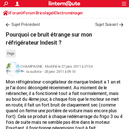
ACTUALITÉS
Forum
Forum Bricolage
Connexion
Electroménager
S'inscrire
Rechercher
Société
Education
Villes
Politique
Faits Divers
Monde
+
SPORT
Sujet Précédent
Sujet Suivant
Football
Cyclisme
Forum
Coupe du monde 2026
Tennis
Rugby
CULTURE
Pourquoi ce bruit étrange sur mon
TNT
Cinéma
Musique
Programme TV
Streaming
Sorties cinéma
+
réfrigérateur Indesit ?
FINANCE
Impôts
Immobilier
Banque
Crédit
Retraite
Epargne
Risques naturels par ville
Assurance
AUTO
Frigo
Réserver un essai
Berlines
Forum auto
Essais
Citadines
SUV
+
HIGH-TECH
CHAMPAGNE
-
Modifié le 27 janv. 2011 à 21:54
la sudiste -
28 janv. 2011 à 09:10
Meilleur smartphone
Ordinateurs
Guide high-tech
Mobiles
Internet
Jeux vidéo
+
BRICOLAGE
Mon réfrigérateur-congélateur de marque Indesit a 1 an et
je l'ai donc décongelé récemment. Au moment de le
Aménagement intérieur
Cuisine
Jardinage
+
Forum
Extérieur
Salle de bains
Rangement
WEEK-END
rebrancher, il a fonctionné tout a fait normalement, mais
au bout du 4ème jour, à chaque fois que le moteur se met
Escapades
Expositions
Week-end nature
Guides de France
Patrimoine
Musées
+
LIFESTYLE
en route, il fait un fort bruit de claquement sec (comme
quand on ferme une portière de voiture mais encore plus
Bien-être
Mode
+
Art de vivre
Loisirs
Modes de vie
SANTE
fort). Cela se produit à chaque redémarrage du frigo 3 ou 4
fois de suite mais ne semble pas être dans le moteur.
Guide de la santé
Médicaments
+
Alimentation
Maladies
Sommeil
VOYAGE
Pourtant, il fonctionne néanmoins tout à fait