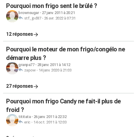
Pourquoi mon frigo sent le brûlé ?
brownsugar
-
27 janv. 2011 à 20:21
stf_jpd87
-
26 avr. 2022 à 07:31
12 réponses
Pourquoi le moteur de mon frigo/congélo ne
démarre plus ?
granpa77
-
28 janv. 2011 à 14:12
zapow
-
14 janv. 2020 à 21:03
27 réponses
Pourquoi mon frigo Candy ne fait-il plus de
froid ?
tititata
-
26 janv. 2011 à 22:32
eric
-
14 oct. 2011 à 12:03