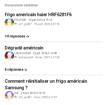
Discussions similaires
frigo americain haier HRF6281F6
FISCHER
-
10 juin 2016 à 15:13
stf_jpd87
-
19 août 2022 à 07:15
14 réponses
Dégradé américain
Lebreton563
-
22 juil. 2018 à 13:08
Iantanoe34
-
26 avr. 2021 à 17:29
6 réponses
Comment réinitialiser un frigo américain
Samsung ?
mlf
-
2 août 2012 à 18:19
stf_jpd87
-
4 nov. 2025 à 11:01