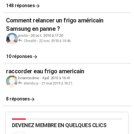
148 réponses
Comment relancer un frigo américain
Samsung en panne ?
proto
-
30 oct. 2010 à 17:20
Chris06
-
22 nov. 2018 à 10:46
10 réponses
raccorder eau frigo americain
brianmodme
-
4 juil. 2013 à 16:41
idembcp
-
21 mai 2019 à 18:21
8 réponses
DEVENEZ MEMBRE EN QUELQUES CLICS