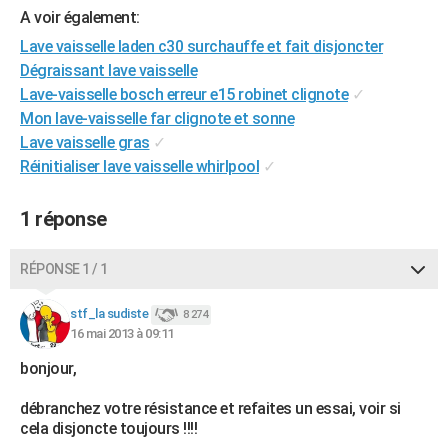
A voir également:
City break
Voyage de noces
Climat
Destinations
Voyage nature
Forum
+
PHOTO
Lave vaisselle laden c30 surchauffe et fait disjoncter
GUIDES D'ACHAT
Dégraissant lave vaisselle
Lave-vaisselle bosch erreur e15 robinet clignote
✓
BONS PLANS
Mon lave-vaisselle far clignote et sonne
Lave vaisselle gras
✓
CARTE DE VOEUX
Réinitialiser lave vaisselle whirlpool
✓
Carte Bonne année
Carte Pâques
Carte de Noël
Carte Saint-Valentin
Carte d'anniversaire
DICTIONNAIRE
1 réponse
Biographies
Expressions
Dictionnaire
Citations
Proverbes
PROGRAMME TV
COPAINS D'AVANT
RÉPONSE 1 / 1
Se connecter
Collèges
Universités
Service militaire
S'inscrire
Lycées
Primaires
Entreprises
Avis de recherche
AVIS DE DÉCÈS
stf_la sudiste
8 274
16 mai 2013 à 09:11
FORUM
bonjour,
Lifestyle
Sport
Television
Cinema
Bricolage
Culture
Auto
Voyage
débranchez votre résistance et refaites un essai, voir si
cela disjoncte toujours !!!!