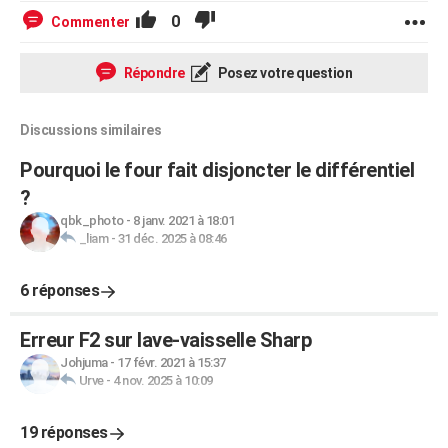
0
Commenter
Répondre
Posez votre question
Discussions similaires
Pourquoi le four fait disjoncter le différentiel
?
qbk_photo
-
8 janv. 2021 à 18:01
_liam
-
31 déc. 2025 à 08:46
6 réponses
Erreur F2 sur lave-vaisselle Sharp
Johjuma
-
17 févr. 2021 à 15:37
Urve
-
4 nov. 2025 à 10:09
19 réponses