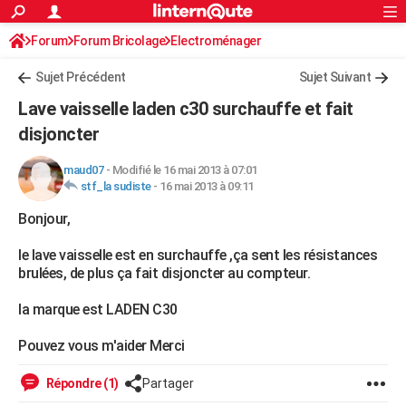
ACTUALITÉS
Forum
Forum Bricolage
Connexion
Electroménager
S'inscrire
Rechercher
Société
Education
Villes
Politique
Faits Divers
Monde
+
SPORT
Sujet Précédent
Sujet Suivant
Football
Cyclisme
Forum
Coupe du monde 2026
Tennis
Rugby
CULTURE
Lave vaisselle laden c30 surchauffe et fait
TNT
Cinéma
Musique
Programme TV
Streaming
Sorties cinéma
+
disjoncter
FINANCE
Impôts
Immobilier
Banque
Crédit
Retraite
Epargne
Risques naturels par ville
Assurance
AUTO
maud07
-
Modifié le 16 mai 2013 à 07:01
stf_la sudiste
-
16 mai 2013 à 09:11
Réserver un essai
Berlines
Forum auto
Essais
Citadines
SUV
+
HIGH-TECH
Bonjour,
Meilleur smartphone
Ordinateurs
Guide high-tech
Mobiles
Internet
Jeux vidéo
+
BRICOLAGE
le lave vaisselle est en surchauffe ,ça sent les résistances
brulées, de plus ça fait disjoncter au compteur.
Aménagement intérieur
Cuisine
Jardinage
+
Forum
Extérieur
Salle de bains
Rangement
WEEK-END
la marque est LADEN C30
Escapades
Expositions
Week-end nature
Guides de France
Patrimoine
Musées
+
LIFESTYLE
Pouvez vous m'aider Merci
Bien-être
Mode
+
Art de vivre
Loisirs
Modes de vie
SANTE
Répondre (1)
Partager
Guide de la santé
Médicaments
+
Alimentation
Maladies
Sommeil
VOYAGE