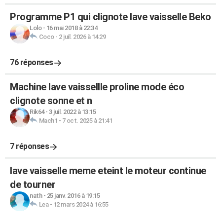
Programme P1 qui clignote lave vaisselle Beko
Lolo
-
16 mai 2018 à 22:34
Coco
-
2 juil. 2026 à 14:29
76 réponses
Machine lave vaissellle proline mode éco
clignote sonne et n
Rik64
-
3 juil. 2022 à 13:15
Mach1
-
7 oct. 2025 à 21:41
7 réponses
lave vaisselle meme eteint le moteur continue
de tourner
nath
-
25 janv. 2016 à 19:15
Lea
-
12 mars 2024 à 16:55