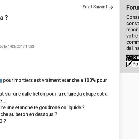
Foru
Sujet Suivant
a ?
Conse
const
répon
votre 
commu
te le 1/03/2017 14:23
de l'h
Sui
Po
e
pour mortiers est vraiment etanche a 100% pour
 sur une dalle beton pour la refaire ,la chape est a
 ...
aire une etancheite goudroné ou liquide ?
roche au beton en dessous ?
.3 ?