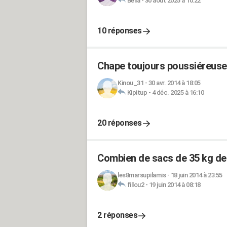
Bella
-
30 août 2025 à 10:22
10 réponses
Chape toujours poussiéreuse.
Kinou_31
-
30 avr. 2014 à 18:05
Kipitup
-
4 déc. 2025 à 16:10
20 réponses
Combien de sacs de 35 kg de b
les8marsupilamis
-
18 juin 2014 à 23:55
fillou2
-
19 juin 2014 à 08:18
2 réponses