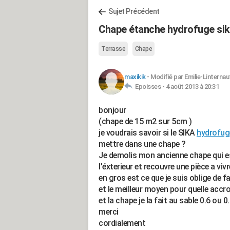
Sujet Précédent
Chape étanche hydrofuge sik
Terrasse
Chape
maxikik
-
Modifié par Emilie-Linternau
Epoisses -
4 août 2013 à 20:31
bonjour
(chape de 15 m2 sur 5cm )
je voudrais savoir si le SIKA
hydrofug
mettre dans une chape ?
Je demolis mon ancienne chape qui est
l'éxterieur et recouvre une pièce a vivre
en gros est ce que je suis oblige de f
et le meilleur moyen pour quelle acc
et la chape je la fait au sable 0.6 ou 0
merci
cordialement