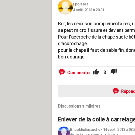
Epoisses
4 août 2013 à 20:31
Bsr, les deux son complementaires, un
se peut micro fissure et devient perm
Pour l'accroche de la chape sue le bét
d'accrochage.
pour la chape il faut de sable fin, don
bon courage
3
Commenter
Répond
Discussions similaires
Enlever de la colle à carrela
Bricoldudimanche
-
14 sept. 2013 à 08: