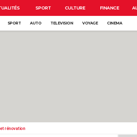
TUALITÉS
SPORT
CULTURE
FINANCE
A
SPORT
AUTO
TELEVISION
VOYAGE
CINEMA
et rénovation