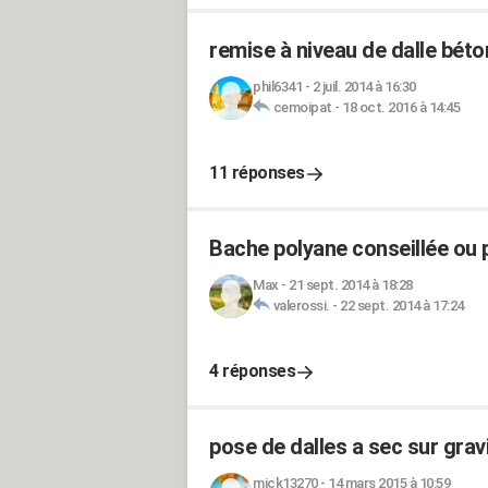
remise à niveau de dalle béton 
phil6341
-
2 juil. 2014 à 16:30
cemoipat
-
18 oct. 2016 à 14:45
11 réponses
Bache polyane conseillée ou 
Max
-
21 sept. 2014 à 18:28
valerossi.
-
22 sept. 2014 à 17:24
4 réponses
pose de dalles a sec sur grav
mick13270
-
14 mars 2015 à 10:59