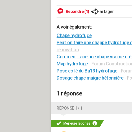
Répondre (1)
Partager
A voir également:
Chape hydrofuge
Peut on faire une chappe hydrofuge s
rénovation
Comment faire une chape vraiment é
Map hydrofuge
-
Forum Construction
Pose collé du Ba13 hydrofuge
-
Forum
Dosage chape maigre bétonnière
-
Fo
1 réponse
RÉPONSE 1 / 1
Meilleure réponse