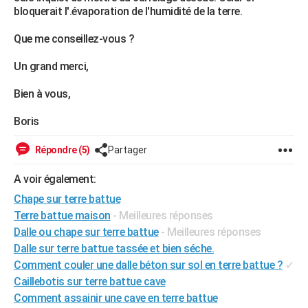
bloquerait l'.évaporation de l'humidité de la terre.
City break
Voyage de noces
Climat
Destinations
Voyage nature
Forum
+
PHOTO
Que me conseillez-vous ?
GUIDES D'ACHAT
Un grand merci,
BONS PLANS
Bien à vous,
CARTE DE VOEUX
Boris
Carte Bonne année
Carte Pâques
Carte de Noël
Carte Saint-Valentin
Carte d'anniversaire
DICTIONNAIRE
Répondre (5)
Partager
Biographies
Expressions
Dictionnaire
Citations
Proverbes
PROGRAMME TV
A voir également:
COPAINS D'AVANT
Chape sur terre battue
Se connecter
Collèges
Universités
Service militaire
S'inscrire
Lycées
Primaires
Entreprises
Avis de recherche
AVIS DE DÉCÈS
Terre battue maison
- Meilleures réponses
Dalle ou chape sur terre battue
- Meilleures réponses
FORUM
Dalle sur terre battue tassée et bien séche.
Lifestyle
Sport
Television
Cinema
Bricolage
Culture
Auto
Voyage
Comment couler une dalle béton sur sol en terre battue ?
✓
Caillebotis sur terre battue cave
Comment assainir une cave en terre battue