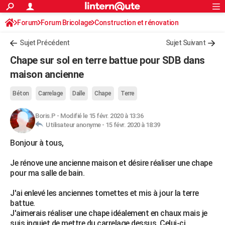
ACTUALITÉS
Forum
Forum Bricolage
Connexion
Construction et rénovation
S'inscrire
Rechercher
Société
Education
Villes
Politique
Faits Divers
Monde
+
SPORT
Sujet Précédent
Sujet Suivant
Football
Cyclisme
Forum
Coupe du monde 2026
Tennis
Rugby
CULTURE
Chape sur sol en terre battue pour SDB dans
TNT
Cinéma
Musique
Programme TV
Streaming
Sorties cinéma
+
maison ancienne
FINANCE
Impôts
Immobilier
Banque
Crédit
Retraite
Epargne
Risques naturels par ville
Assurance
AUTO
Béton
Carrelage
Dalle
Chape
Terre
Réserver un essai
Berlines
Forum auto
Essais
Citadines
SUV
+
HIGH-TECH
Boris.P
-
Modifié le 15 févr. 2020 à 13:36
Utilisateur anonyme -
15 févr. 2020 à 18:39
Meilleur smartphone
Ordinateurs
Guide high-tech
Mobiles
Internet
Jeux vidéo
+
BRICOLAGE
Bonjour à tous,
Aménagement intérieur
Cuisine
Jardinage
+
Forum
Extérieur
Salle de bains
Rangement
WEEK-END
Je rénove une ancienne maison et désire réaliser une chape
pour ma salle de bain.
Escapades
Expositions
Week-end nature
Guides de France
Patrimoine
Musées
+
LIFESTYLE
J'ai enlevé les anciennes tomettes et mis à jour la terre
Bien-être
Mode
+
Art de vivre
Loisirs
Modes de vie
SANTE
battue.
J'aimerais réaliser une chape idéalement en chaux mais je
Guide de la santé
Médicaments
+
Alimentation
Maladies
Sommeil
VOYAGE
suis inquiet de mettre du carrelage dessus. Celui-ci