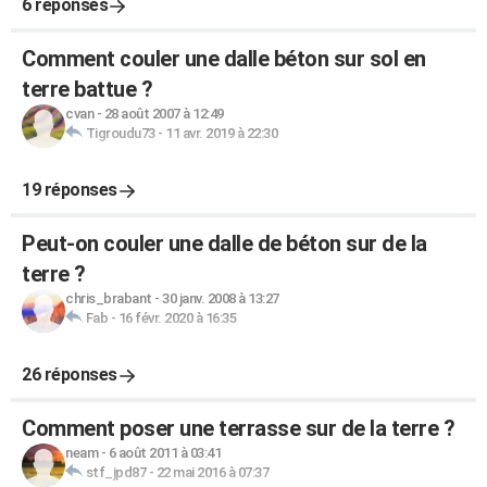
6 réponses
Comment couler une dalle béton sur sol en
terre battue ?
cvan
-
28 août 2007 à 12:49
Tigroudu73
-
11 avr. 2019 à 22:30
19 réponses
Peut-on couler une dalle de béton sur de la
terre ?
chris_brabant
-
30 janv. 2008 à 13:27
Fab
-
16 févr. 2020 à 16:35
26 réponses
Comment poser une terrasse sur de la terre ?
neam
-
6 août 2011 à 03:41
stf_jpd87
-
22 mai 2016 à 07:37