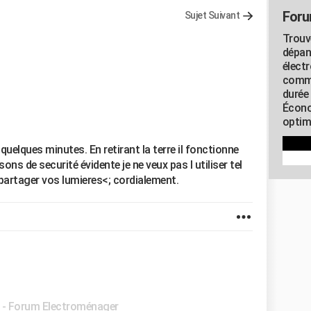
Foru
Sujet Suivant
Trouv
dépan
élect
commu
durée
Écono
optimi
 quelques minutes. En retirant la terre il fonctionne
ns de securité évidente je ne veux pas l utiliser tel
e partager vos lumieres<; cordialement.
-
Forum Electroménager