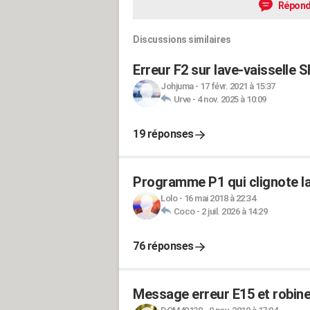
Répond
Discussions similaires
Erreur F2 sur lave-vaisselle 
Johjuma
-
17 févr. 2021 à 15:37
Urve
-
4 nov. 2025 à 10:09
19 réponses
Programme P1 qui clignote la
Lolo
-
16 mai 2018 à 22:34
Coco
-
2 juil. 2026 à 14:29
76 réponses
Message erreur E15 et robinet