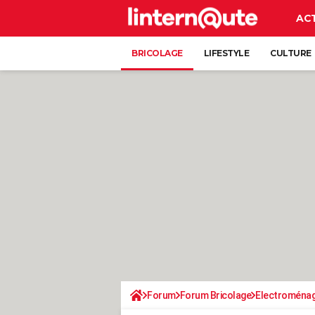
AC
BRICOLAGE
LIFESTYLE
CULTURE
Forum
Forum Bricolage
Electroména