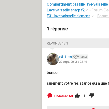
Compartiment pastille lave-vaisselle 
Lave vaisselle sharp f2
✓
-
Forum Ele
E31 lave vaisselle siemens
✓
-
Forum 
1 réponse
RÉPONSE 1 / 1
stf_frmu
12 506
22 sept. 2013 à 22:44
bonsoir
surement votre resistance qui a une fu
1
Commenter