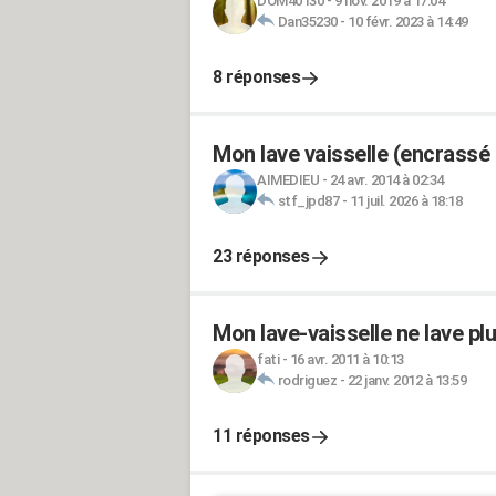
DOM40130
-
9 nov. 2019 à 17:04
Dan35230
-
10 févr. 2023 à 14:49
8 réponses
Mon lave vaisselle (encrassé 
AIMEDIEU
-
24 avr. 2014 à 02:34
stf_jpd87
-
11 juil. 2026 à 18:18
23 réponses
Mon lave-vaisselle ne lave plu
fati
-
16 avr. 2011 à 10:13
rodriguez
-
22 janv. 2012 à 13:59
11 réponses