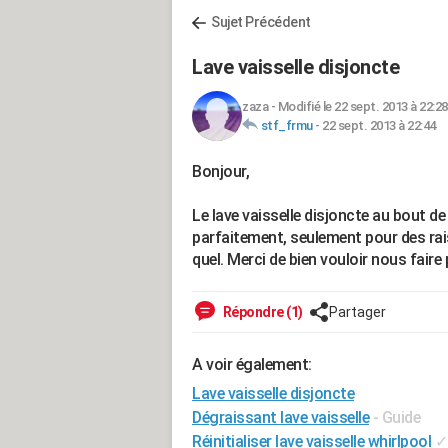
Sujet Précédent
Lave vaisselle disjoncte
zaza
-
Modifié le 22 sept. 2013 à 22:28
stf_frmu
-
22 sept. 2013 à 22:44
Bonjour,
Le lave vaisselle disjoncte au bout de
parfaitement, seulement pour des raiso
quel. Merci de bien vouloir nous fair
Répondre (1)
Partager
A voir également:
Lave vaisselle disjoncte
Dégraissant lave vaisselle
- Guide
Réinitialiser lave vaisselle whirlpool
✓