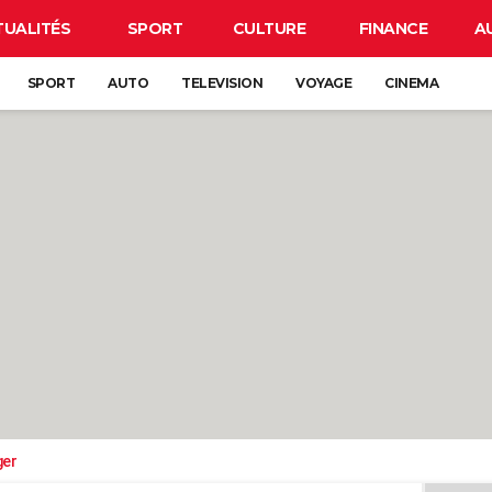
TUALITÉS
SPORT
CULTURE
FINANCE
A
SPORT
AUTO
TELEVISION
VOYAGE
CINEMA
ger