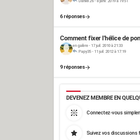
Daniel 26
-
8 janv. 2019 à 19:51
6 réponses
Comment fixer l'hélice de po
en galère
-
17 juil. 2010 à 21:33
Papy35
-
11 juil. 2012 à 17:19
9 réponses
DEVENEZ MEMBRE EN QUELQ
Connectez-vous simpleme
Suivez vos discussions 