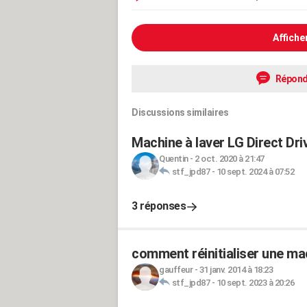
Affiche
Répond
Discussions similaires
Machine à laver LG Direct Dri
Quentin
-
2 oct. 2020 à 21:47
stf_jpd87
-
10 sept. 2024 à 07:52
3 réponses
comment réinitialiser une mac
gauffeur
-
31 janv. 2014 à 18:23
stf_jpd87
-
10 sept. 2023 à 20:26