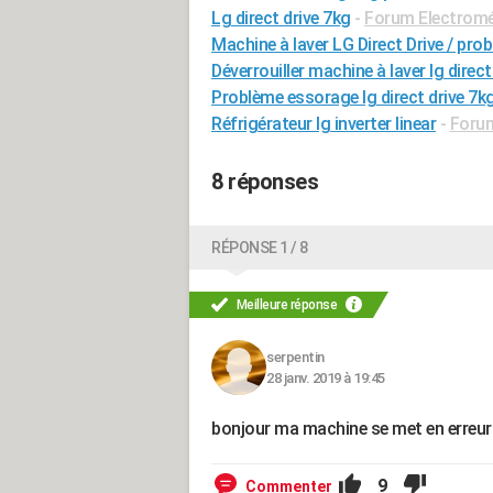
Lg direct drive 7kg
-
Forum Electrom
Machine à laver LG Direct Drive / pro
Déverrouiller machine à laver lg direct
Problème essorage lg direct drive 7k
Réfrigérateur lg inverter linear
-
Foru
8 réponses
RÉPONSE 1 / 8
Meilleure réponse
serpentin
28 janv. 2019 à 19:45
bonjour ma machine se met en erreur 
9
Commenter