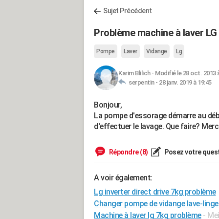
Sujet Précédent
Problème machine à laver LG 
Pompe
Laver
Vidange
Lg
Karim Blilich
-
Modifié le 28 oct. 2013 
serpentin -
28 janv. 2019 à 19:45
Bonjour,
La pompe d'essorage démarre au début
d'effectuer le lavage. Que faire? Merc
Répondre (8)
Posez votre ques
A voir également:
Lg inverter direct drive 7kg problème
Changer pompe de vidange lave-linge l
Machine à laver lg 7kg problème
- Me