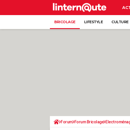
AC
BRICOLAGE
LIFESTYLE
CULTURE
Forum
Forum Bricolage
Electroména