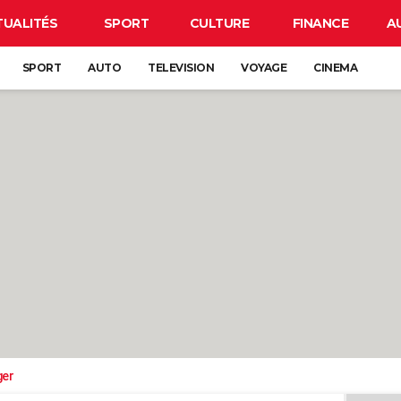
TUALITÉS
SPORT
CULTURE
FINANCE
A
SPORT
AUTO
TELEVISION
VOYAGE
CINEMA
ger