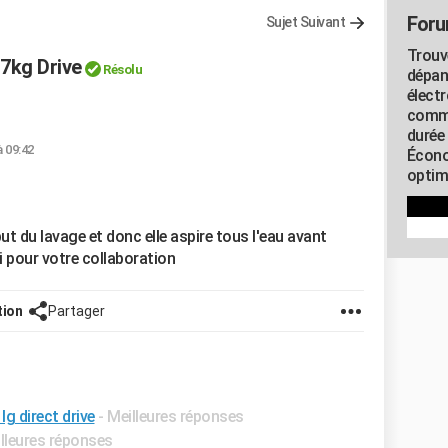
Foru
Sujet Suivant
Trouv
7kg Drive
Résolu
dépan
élect
commu
durée
à 09:42
Écono
optimi
 du lavage et donc elle aspire tous l'eau avant
i pour votre collaboration
tion
Partager
g direct drive
- Meilleures réponses
illeures réponses