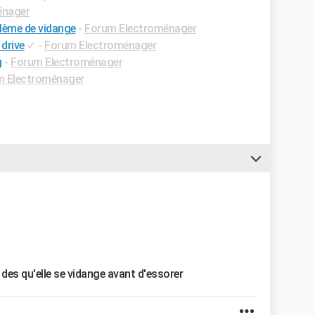
énager
blème de vidange
-
Forum Electroménager
 drive
✓
-
Forum Electroménager
g
-
Forum Electroménager
m Electroménager
des qu'elle se vidange avant d'essorer