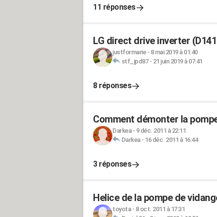
11 réponses
LG direct drive inverter (D1
justformarie
-
8 mai 2019 à 01:40
stf_jpd87
-
21 juin 2019 à 07:41
8 réponses
Comment démonter la pompe d
Darkea
-
9 déc. 2011 à 22:11
Darkea
-
16 déc. 2011 à 16:44
3 réponses
Helice de la pompe de vidang
toyota
-
8 oct. 2011 à 17:31