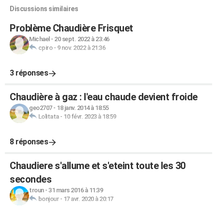
Discussions similaires
Problème Chaudière Frisquet
Michael
-
20 sept. 2022 à 23:46
cpiro
-
9 nov. 2022 à 21:36
3 réponses
Chaudière à gaz : l'eau chaude devient froide
geo2707
-
18 janv. 2014 à 18:55
Lolitata
-
10 févr. 2023 à 18:59
8 réponses
Chaudiere s'allume et s'eteint toute les 30
secondes
troun
-
31 mars 2016 à 11:39
bonjour
-
17 avr. 2020 à 20:17