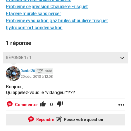
City break
Voyage de noces
Climat
Destinations
Voyage nature
Forum
+
Probleme de pression Chaudiere Frisquet
PHOTO
Etagere murale sans percer
GUIDES D'ACHAT
Problème évacuation gaz brûlés chaudière frisquet
hydroconfort condensation
BONS PLANS
1 réponse
CARTE DE VOEUX
Carte Bonne année
Carte Pâques
Carte de Noël
Carte Saint-Valentin
Carte d'anniversaire
DICTIONNAIRE
RÉPONSE 1 / 1
Biographies
Expressions
Dictionnaire
Citations
Proverbes
PROGRAMME TV
Daniel 26
4 688
20 déc. 2013 à 12:08
COPAINS D'AVANT
Bonjour,
Se connecter
Collèges
Universités
Service militaire
S'inscrire
Lycées
Primaires
Entreprises
Avis de recherche
AVIS DE DÉCÈS
Qu'appelez-vous le "vidangeur"???
FORUM
0
Commenter
Lifestyle
Sport
Television
Cinema
Bricolage
Culture
Auto
Voyage
Répondre
Posez votre question