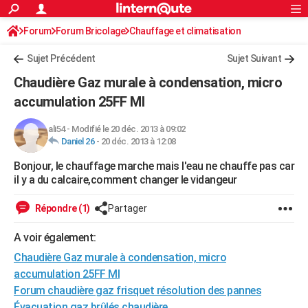
ACTUALITÉS
Forum
Forum Bricolage
Connexion
Chauffage et climatisation
S'inscrire
Rechercher
Société
Education
Villes
Politique
Faits Divers
Monde
+
SPORT
Sujet Précédent
Sujet Suivant
Football
Cyclisme
Forum
Coupe du monde 2026
Tennis
Rugby
CULTURE
Chaudière Gaz murale à condensation, micro
TNT
Cinéma
Musique
Programme TV
Streaming
Sorties cinéma
+
accumulation 25FF MI
FINANCE
Impôts
Immobilier
Banque
Crédit
Retraite
Epargne
Risques naturels par ville
Assurance
AUTO
ali54
-
Modifié le 20 déc. 2013 à 09:02
Daniel 26
-
20 déc. 2013 à 12:08
Réserver un essai
Berlines
Forum auto
Essais
Citadines
SUV
+
HIGH-TECH
Bonjour, le chauffage marche mais l'eau ne chauffe pas car
il y a du calcaire,comment changer le vidangeur
Meilleur smartphone
Ordinateurs
Guide high-tech
Mobiles
Internet
Jeux vidéo
+
BRICOLAGE
Répondre (1)
Partager
Aménagement intérieur
Cuisine
Jardinage
+
Forum
Extérieur
Salle de bains
Rangement
WEEK-END
A voir également:
Escapades
Expositions
Week-end nature
Guides de France
Patrimoine
Musées
+
LIFESTYLE
Chaudière Gaz murale à condensation, micro
Bien-être
Mode
+
Art de vivre
Loisirs
Modes de vie
SANTE
accumulation 25FF MI
Forum chaudière gaz frisquet résolution des pannes
Guide de la santé
Médicaments
+
Alimentation
Maladies
Sommeil
VOYAGE
Évacuation gaz brûlés chaudière