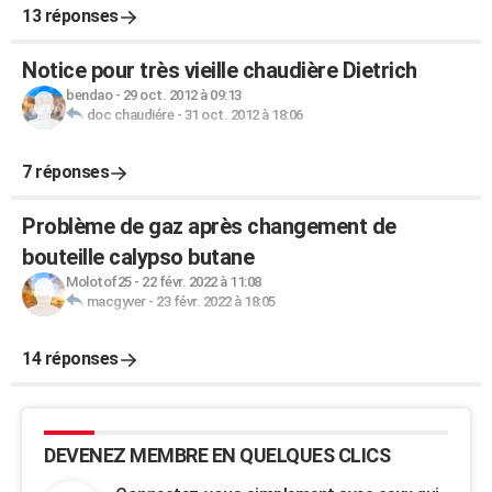
13 réponses
Notice pour très vieille chaudière Dietrich
bendao
-
29 oct. 2012 à 09:13
doc chaudiére
-
31 oct. 2012 à 18:06
7 réponses
Problème de gaz après changement de
bouteille calypso butane
Molotof25
-
22 févr. 2022 à 11:08
macgyver
-
23 févr. 2022 à 18:05
14 réponses
DEVENEZ MEMBRE EN QUELQUES CLICS