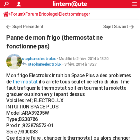
ACTUALITÉS
Forum
Forum Bricolage
Connexion
Electroménager
S'inscrire
Rechercher
Société
Education
Villes
Politique
Faits Divers
Monde
+
SPORT
Sujet Précédent
Sujet Suivant
Football
Cyclisme
Forum
Coupe du monde 2026
Tennis
Rugby
CULTURE
Panne de mon frigo (thermostat ne
TNT
Cinéma
Musique
Programme TV
Streaming
Sorties cinéma
+
fonctionne pas)
FINANCE
Impôts
Immobilier
Banque
Crédit
Retraite
Epargne
Risques naturels par ville
Assurance
AUTO
stephaneelectrolux
-
Modifié le 2 févr. 2014 à 18:20
stephaneelectrolux
-
3 févr. 2014 à 18:27
Réserver un essai
Berlines
Forum auto
Essais
Citadines
SUV
+
HIGH-TECH
Mon frigo Electrolux Intuition Space Plus a des problemes
de
thermostat
il s arrete tous seul et ne refroidi plus il me
Meilleur smartphone
Ordinateurs
Guide high-tech
Mobiles
Internet
Jeux vidéo
+
BRICOLAGE
faut trafiquer le thermostat soit en tournant la molette
graduer ou sinon en y tapant dessus
Aménagement intérieur
Cuisine
Jardinage
+
Forum
Extérieur
Salle de bains
Rangement
WEEK-END
Voici les ref; ELECTROLUX
INTUITION SPACE PLUS
Escapades
Expositions
Week-end nature
Guides de France
Patrimoine
Musées
+
LIFESTYLE
Model ;ARA39295W
Type ;B238786
Bien-être
Mode
+
Art de vivre
Loisirs
Modes de vie
SANTE
Prod n ;923878573-01
Serie ;9300083
Guide de la santé
Médicaments
+
Alimentation
Maladies
Sommeil
VOYAGE
Que dois je faire , changer le thermostat ou alors changer