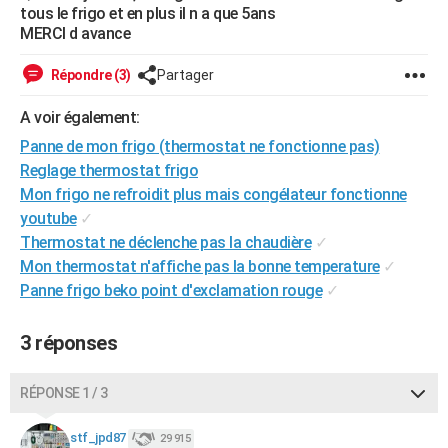
tous le frigo et en plus il n a que 5ans
City break
Voyage de noces
Climat
Destinations
Voyage nature
Forum
+
PHOTO
MERCI d avance
GUIDES D'ACHAT
Répondre (3)
Partager
BONS PLANS
A voir également:
CARTE DE VOEUX
Panne de mon frigo (thermostat ne fonctionne pas)
Reglage thermostat frigo
Carte Bonne année
Carte Pâques
Carte de Noël
Carte Saint-Valentin
Carte d'anniversaire
DICTIONNAIRE
Mon frigo ne refroidit plus mais congélateur fonctionne
youtube
✓
Biographies
Expressions
Dictionnaire
Citations
Proverbes
PROGRAMME TV
Thermostat ne déclenche pas la chaudière
✓
Mon thermostat n'affiche pas la bonne temperature
✓
COPAINS D'AVANT
Panne frigo beko point d'exclamation rouge
✓
Se connecter
Collèges
Universités
Service militaire
S'inscrire
Lycées
Primaires
Entreprises
Avis de recherche
AVIS DE DÉCÈS
3 réponses
FORUM
Lifestyle
Sport
Television
Cinema
Bricolage
Culture
Auto
Voyage
RÉPONSE 1 / 3
stf_jpd87
29 915