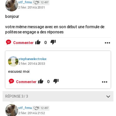
stf_frmu
12 497
2 févr. 2014 à 20:01
bonjour
votre même message avec en son début une formule de
politesse engage a des réponses
0
Commenter
stephaneelectrolux
2 févr. 2014 à 20:53
escusez moi
0
Commenter
RÉPONSE 3 / 3
stf_frmu
12 497
2 févr. 2014 à 21:52