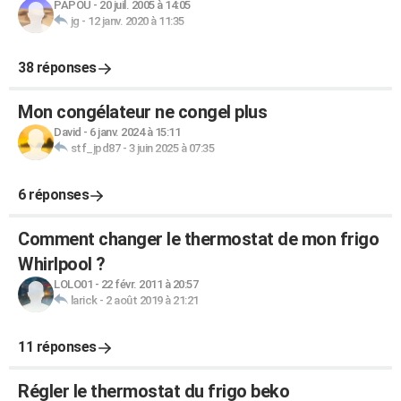
PAPOU
-
20 juil. 2005 à 14:05
jg
-
12 janv. 2020 à 11:35
38 réponses
Mon congélateur ne congel plus
David
-
6 janv. 2024 à 15:11
stf_jpd87
-
3 juin 2025 à 07:35
6 réponses
Comment changer le thermostat de mon frigo
Whirlpool ?
LOLO01
-
22 févr. 2011 à 20:57
larick
-
2 août 2019 à 21:21
11 réponses
Régler le thermostat du frigo beko