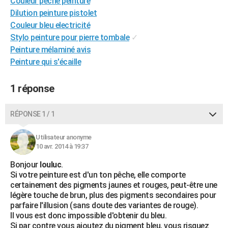
Couleur pêche peinture
City break
Voyage de noces
Climat
Destinations
Voyage nature
Forum
+
Dilution peinture pistolet
PHOTO
Couleur bleu electricité
GUIDES D'ACHAT
Stylo peinture pour pierre tombale
✓
Peinture mélaminé avis
BONS PLANS
Peinture qui s'écaille
CARTE DE VOEUX
1 réponse
Carte Bonne année
Carte Pâques
Carte de Noël
Carte Saint-Valentin
Carte d'anniversaire
DICTIONNAIRE
Biographies
Expressions
Dictionnaire
Citations
Proverbes
RÉPONSE 1 / 1
PROGRAMME TV
COPAINS D'AVANT
Utilisateur anonyme
10 avr. 2014 à 19:37
Se connecter
Collèges
Universités
Service militaire
S'inscrire
Lycées
Primaires
Entreprises
Avis de recherche
AVIS DE DÉCÈS
Bonjour
louluc
.
Si votre peinture est d'un ton pêche, elle comporte
FORUM
certainement des pigments jaunes et rouges, peut-être une
légère touche de brun, plus des pigments secondaires pour
Lifestyle
Sport
Television
Cinema
Bricolage
Culture
Auto
Voyage
parfaire l'illusion (sans doute des variantes de rouge).
Il vous est donc impossible d'obtenir du bleu.
Si par contre vous ajoutez du pigment bleu, vous risquez