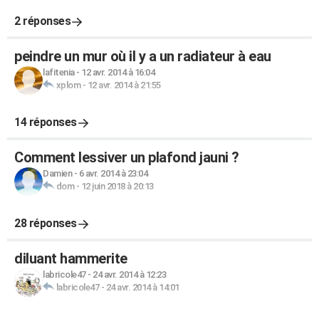
2 réponses
peindre un mur où il y a un radiateur à eau
lafitenia
-
12 avr. 2014 à 16:04
xplom
-
12 avr. 2014 à 21:55
14 réponses
Comment lessiver un plafond jauni ?
Damien
-
6 avr. 2014 à 23:04
dom
-
12 juin 2018 à 20:13
28 réponses
diluant hammerite
labricole47
-
24 avr. 2014 à 12:23
labricole47
-
24 avr. 2014 à 14:01