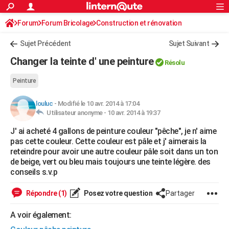
ACTUALITÉS
Forum
Forum Bricolage
Connexion
Construction et rénovation
S'inscrire
Rechercher
Société
Education
Villes
Politique
Faits Divers
Monde
+
SPORT
Peinture, Vernis, Tapissserie
Sujet Précédent
Sujet Suivant
Football
Cyclisme
Forum
Coupe du monde 2026
Tennis
Rugby
CULTURE
Changer la teinte d' une peinture
Résolu
TNT
Cinéma
Musique
Programme TV
Streaming
Sorties cinéma
+
FINANCE
Peinture
Impôts
Immobilier
Banque
Crédit
Retraite
Epargne
Risques naturels par ville
Assurance
AUTO
louluc
-
Modifié le 10 avr. 2014 à 17:04
Utilisateur anonyme -
10 avr. 2014 à 19:37
Réserver un essai
Berlines
Forum auto
Essais
Citadines
SUV
+
HIGH-TECH
J' ai acheté 4 gallons de peinture couleur "pêche", je n' aime
Meilleur smartphone
Ordinateurs
Guide high-tech
Mobiles
Internet
Jeux vidéo
+
BRICOLAGE
pas cette couleur. Cette couleur est pâle et j' aimerais la
reteindre pour avoir une autre couleur pâle soit dans un ton
Aménagement intérieur
Cuisine
Jardinage
+
Forum
Extérieur
Salle de bains
Rangement
WEEK-END
de beige, vert ou bleu mais toujours une teinte légère. des
conseils s.v.p
Escapades
Expositions
Week-end nature
Guides de France
Patrimoine
Musées
+
LIFESTYLE
Répondre (1)
Posez votre question
Partager
Bien-être
Mode
+
Art de vivre
Loisirs
Modes de vie
SANTE
A voir également:
Guide de la santé
Médicaments
+
Alimentation
Maladies
Sommeil
VOYAGE