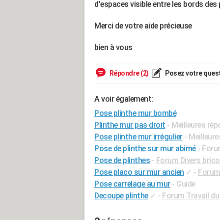
d'espaces visible entre les bords des 
Merci de votre aide précieuse
bien à vous
Répondre (2)
Posez votre ques
A voir également:
Pose plinthe mur bombé
Plinthe mur pas droit
- Meilleures ré
Pose plinthe mur irrégulier
- Meilleur
Pose de plinthe sur mur abimé
-
Forum
Pose de plinthes
-
Forum Divers brico
Pose placo sur mur ancien
✓
-
Forum
Pose carrelage au mur
- Guide
Decoupe plinthe
✓
-
Forum Travail du