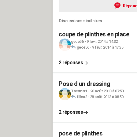
Répond
Discussions similaires
coupe de plinthes en place
gece56
-
9 févr. 2014 à 14:32
gece56
-
9 févr. 2014 à 17:35
2 réponses
Pose d un dressing
Tresmart
-
28 août 2013 à 07:53
fillou2
-
28 août 2013 à 08:50
2 réponses
pose de plinthes