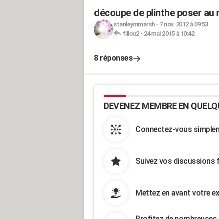
découpe de plinthe poser au
stanleymmarsh
-
7 nov. 2012 à 09:53
fillou2
-
24 mai 2015 à 10:42
8 réponses
DEVENEZ MEMBRE EN QUELQ
Connectez-vous simpleme
Suivez vos discussions 
Mettez en avant votre ex
Profitez de nombreuses 