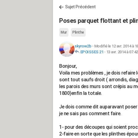
Sujet Précédent
Poses parquet flottant et pli
Mur
Plinthe
skyrow2b
-
Modifié le 12 avr. 2014 à 1
EPOISSES 21
-
13 avr. 2014 à 07:42
Bonjour,
Voila mes problèmes , je dois refaire 
sont tout saufs droit ( arrondis, dia
les parois des murs sont crépis au mor
1800)enfin la totale.
Je dois comme dit auparavant poser d
je ne sais pas comment faire.
1- pour des découpes qui soient pro
2-faire en sorte que les plinthes épo