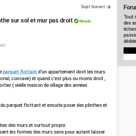
Foru
Sujet Suivant
Tout s
nthe sur sol et mur pas droit
Résolu
des as
échan
passi
dédiée
8:57
le
parquet flottant
d'un appartement dont les murs
gonal, concave) et quand c'est plus ou moins droit ,
tier ( vieille maison de village des années
u parquet flottant et ensuite poser des plinthes et
ches des murs et surtout propre
usent les formes des murs sans pour autant laisser