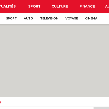
TUALITÉS
SPORT
CULTURE
FINANCE
A
SPORT
AUTO
TELEVISION
VOYAGE
CINEMA
s