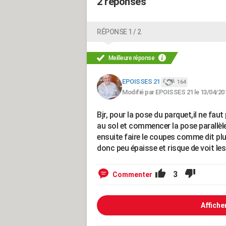
2 réponses
RÉPONSE 1 / 2
Meilleure réponse
EPOISSES 21
164
Modifié par EPOISSES 21 le 13/04/20
Bjr, pour la pose du parquet,il ne fau
au sol et commencer la pose parallèle 
ensuite faire le coupes comme dit plu
donc peu épaisse et risque de voit l
3
Commenter
Affiche