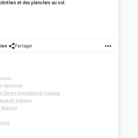
plinthes et des planches au sol.
tion
Partager
ponses
es réponses
 Divers bricolage et travaux
lage et travaux
 Maison
 bois