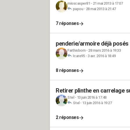
misscasper81
-
21 mai 2013 à 17:07
papou
-
28 mai 2013 à 21:47
7 réponses
penderie/armoire déjà posés a
Faithisborn
-
28 mars 2016 à 19:33
Icare95
-
3 avr. 2016 à 18:49
8 réponses
Retirer plinthe en carrelage s
Stel
-
13 juin 2016 à 17:48
Stel
-
13 juin 2016 à 19:27
2 réponses