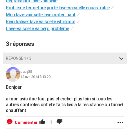
Dégraissant lave vaisselle
City break
Voyage de noces
Climat
Destinations
Voyage nature
Forum
+
PHOTO
Problème fermeture porte lave-vaisselle encastrable
✓
Mon lave-vaisselle lave mal en haut
✓
GUIDES D'ACHAT
Réinitialiser lave vaisselle whirlpool
✓
Lave-vaisselle valberg problème
✓
BONS PLANS
CARTE DE VOEUX
3 réponses
Carte Bonne année
Carte Pâques
Carte de Noël
Carte Saint-Valentin
Carte d'anniversaire
DICTIONNAIRE
RÉPONSE 1 / 3
Biographies
Expressions
Dictionnaire
Citations
Proverbes
PROGRAMME TV
papy35
13 avr. 2014 à 13:20
COPAINS D'AVANT
Bonjour,
Se connecter
Collèges
Universités
Service militaire
S'inscrire
Lycées
Primaires
Entreprises
Avis de recherche
AVIS DE DÉCÈS
a mon avis il ne faut pas chercher plus loin si tous les
FORUM
autres contrôles ont été faits liés à la résistance ou tunnel
chauffant.
Lifestyle
Sport
Television
Cinema
Bricolage
Culture
Auto
Voyage
1
Commenter