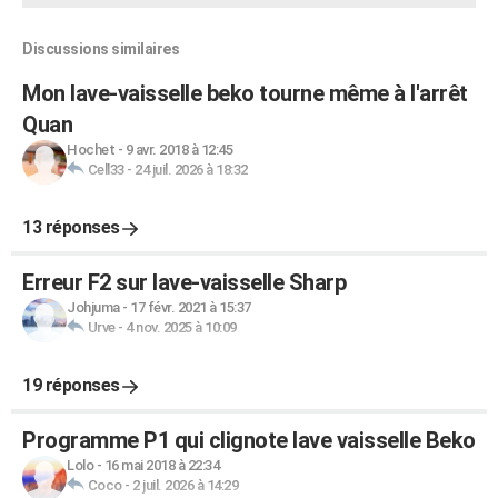
Discussions similaires
Mon lave-vaisselle beko tourne même à l'arrêt
Quan
Hochet
-
9 avr. 2018 à 12:45
Cell33
-
24 juil. 2026 à 18:32
13 réponses
Erreur F2 sur lave-vaisselle Sharp
Johjuma
-
17 févr. 2021 à 15:37
Urve
-
4 nov. 2025 à 10:09
19 réponses
Programme P1 qui clignote lave vaisselle Beko
Lolo
-
16 mai 2018 à 22:34
Coco
-
2 juil. 2026 à 14:29