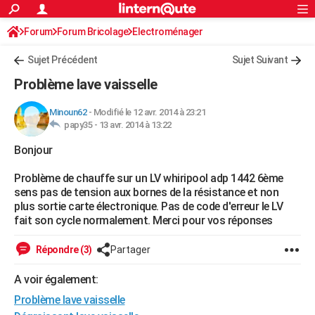
ACTUALITÉS
Forum
Forum Bricolage
Connexion
Electroménager
S'inscrire
Rechercher
Société
Education
Villes
Politique
Faits Divers
Monde
+
SPORT
Sujet Précédent
Sujet Suivant
Football
Cyclisme
Forum
Coupe du monde 2026
Tennis
Rugby
CULTURE
Problème lave vaisselle
TNT
Cinéma
Musique
Programme TV
Streaming
Sorties cinéma
+
FINANCE
Minoun62
-
Modifié le 12 avr. 2014 à 23:21
papy35 -
13 avr. 2014 à 13:22
Impôts
Immobilier
Banque
Crédit
Retraite
Epargne
Risques naturels par ville
Assurance
AUTO
Bonjour
Réserver un essai
Berlines
Forum auto
Essais
Citadines
SUV
+
HIGH-TECH
Problème de chauffe sur un LV whiripool adp 1442 6ème
Meilleur smartphone
Ordinateurs
Guide high-tech
Mobiles
Internet
Jeux vidéo
+
BRICOLAGE
sens pas de tension aux bornes de la résistance et non
plus sortie carte électronique. Pas de code d'erreur le LV
Aménagement intérieur
Cuisine
Jardinage
+
Forum
Extérieur
Salle de bains
Rangement
WEEK-END
fait son cycle normalement. Merci pour vos réponses
Escapades
Expositions
Week-end nature
Guides de France
Patrimoine
Musées
+
LIFESTYLE
Répondre (3)
Partager
Bien-être
Mode
+
Art de vivre
Loisirs
Modes de vie
SANTE
A voir également:
Problème lave vaisselle
Guide de la santé
Médicaments
+
Alimentation
Maladies
Sommeil
VOYAGE