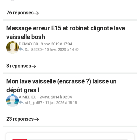
76 réponses
Message erreur E15 et robinet clignote lave
vaisselle bosh
DOM40130
-
9 nov. 2019 à 17:04
Dan35230
-
10 févr. 2023 à 14:49
8 réponses
Mon lave vaisselle (encrassé ?) laisse un
dépôt gras !
AIMEDIEU
-
24 avr. 2014 à 02:34
stf_jpd87
-
11 juil. 2026 à 18:18
23 réponses