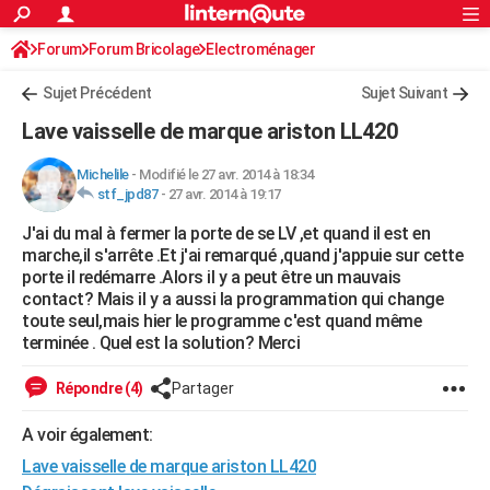
ACTUALITÉS
Forum
Forum Bricolage
Connexion
Electroménager
S'inscrire
Rechercher
Société
Education
Villes
Politique
Faits Divers
Monde
+
SPORT
Sujet Précédent
Sujet Suivant
Football
Cyclisme
Forum
Coupe du monde 2026
Tennis
Rugby
CULTURE
Lave vaisselle de marque ariston LL420
TNT
Cinéma
Musique
Programme TV
Streaming
Sorties cinéma
+
FINANCE
Michelile
-
Modifié le 27 avr. 2014 à 18:34
stf_jpd87
-
27 avr. 2014 à 19:17
Impôts
Immobilier
Banque
Crédit
Retraite
Epargne
Risques naturels par ville
Assurance
AUTO
J'ai du mal à fermer la porte de se LV ,et quand il est en
Réserver un essai
Berlines
Forum auto
Essais
Citadines
SUV
+
HIGH-TECH
marche,il s'arrête .Et j'ai remarqué ,quand j'appuie sur cette
porte il redémarre .Alors il y a peut être un mauvais
Meilleur smartphone
Ordinateurs
Guide high-tech
Mobiles
Internet
Jeux vidéo
+
BRICOLAGE
contact? Mais il y a aussi la programmation qui change
toute seul,mais hier le programme c'est quand même
Aménagement intérieur
Cuisine
Jardinage
+
Forum
Extérieur
Salle de bains
Rangement
WEEK-END
terminée . Quel est la solution? Merci
Escapades
Expositions
Week-end nature
Guides de France
Patrimoine
Musées
+
LIFESTYLE
Répondre (4)
Partager
Bien-être
Mode
+
Art de vivre
Loisirs
Modes de vie
SANTE
A voir également:
Lave vaisselle de marque ariston LL420
Guide de la santé
Médicaments
+
Alimentation
Maladies
Sommeil
VOYAGE