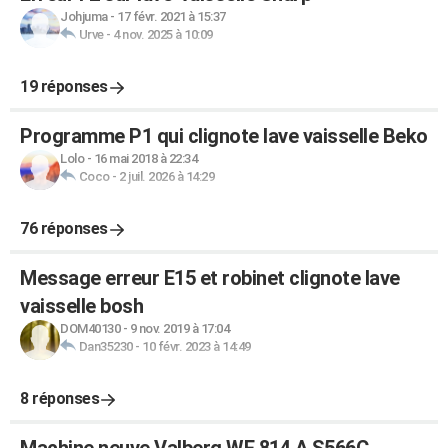
Johjuma
-
17 févr. 2021 à 15:37
Urve
-
4 nov. 2025 à 10:09
19 réponses
Programme P1 qui clignote lave vaisselle Beko
Lolo
-
16 mai 2018 à 22:34
Coco
-
2 juil. 2026 à 14:29
76 réponses
Message erreur E15 et robinet clignote lave
vaisselle bosh
DOM40130
-
9 nov. 2019 à 17:04
Dan35230
-
10 févr. 2023 à 14:49
8 réponses