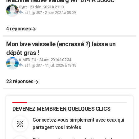
Machine neuve Valberg WF 814 A S566C
Cynt
-
23 déc. 2023 à 21:10
stf_jpd87
-
2 nov. 2024 à 08:09
4 réponses
Mon lave vaisselle (encrassé ?) laisse un
dépôt gras !
AIMEDIEU
-
24 avr. 2014 à 02:34
stf_jpd87
-
11 juil. 2026 à 18:18
23 réponses
DEVENEZ MEMBRE EN QUELQUES CLICS
Connectez-vous simplement avec ceux qui
partagent vos intérêts