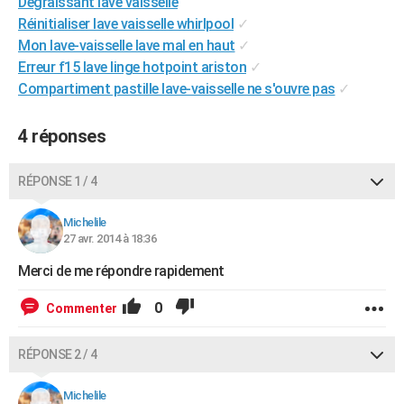
Dégraissant lave vaisselle
City break
Voyage de noces
Climat
Destinations
Voyage nature
Forum
+
PHOTO
Réinitialiser lave vaisselle whirlpool
✓
Mon lave-vaisselle lave mal en haut
✓
GUIDES D'ACHAT
Erreur f15 lave linge hotpoint ariston
✓
Compartiment pastille lave-vaisselle ne s'ouvre pas
✓
BONS PLANS
CARTE DE VOEUX
4 réponses
Carte Bonne année
Carte Pâques
Carte de Noël
Carte Saint-Valentin
Carte d'anniversaire
DICTIONNAIRE
RÉPONSE 1 / 4
Biographies
Expressions
Dictionnaire
Citations
Proverbes
PROGRAMME TV
Michelile
27 avr. 2014 à 18:36
COPAINS D'AVANT
Merci de me répondre rapidement
Se connecter
Collèges
Universités
Service militaire
S'inscrire
Lycées
Primaires
Entreprises
Avis de recherche
AVIS DE DÉCÈS
0
Commenter
FORUM
Lifestyle
Sport
Television
Cinema
Bricolage
Culture
Auto
Voyage
RÉPONSE 2 / 4
Michelile