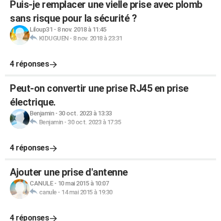
Puis-je remplacer une vielle prise avec plomb
sans risque pour la sécurité ?
Liloup31
-
8 nov. 2018 à 11:45
KIDUGUEN
-
8 nov. 2018 à 23:31
4 réponses
Peut-on convertir une prise RJ45 en prise
électrique.
Benjamin
-
30 oct. 2023 à 13:33
Benjamin
-
30 oct. 2023 à 17:35
4 réponses
Ajouter une prise d'antenne
CANULE
-
10 mai 2015 à 10:07
canule
-
14 mai 2015 à 19:30
4 réponses