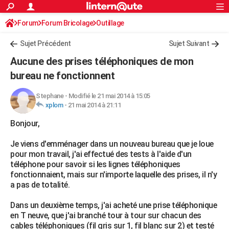
ACTUALITÉS
Forum
Forum Bricolage
Connexion
Outillage
S'inscrire
Rechercher
Société
Education
Villes
Politique
Faits Divers
Monde
+
SPORT
Sujet Précédent
Sujet Suivant
Football
Cyclisme
Forum
Coupe du monde 2026
Tennis
Rugby
CULTURE
Aucune des prises téléphoniques de mon
TNT
Cinéma
Musique
Programme TV
Streaming
Sorties cinéma
+
bureau ne fonctionnent
FINANCE
Impôts
Immobilier
Banque
Crédit
Retraite
Epargne
Risques naturels par ville
Assurance
AUTO
Stephane
-
Modifié le 21 mai 2014 à 15:05
xplom
-
21 mai 2014 à 21:11
Réserver un essai
Berlines
Forum auto
Essais
Citadines
SUV
+
HIGH-TECH
Bonjour,
Meilleur smartphone
Ordinateurs
Guide high-tech
Mobiles
Internet
Jeux vidéo
+
BRICOLAGE
Je viens d'emménager dans un nouveau bureau que je loue
pour mon travail, j'ai effectué des tests à l'aide d'un
Aménagement intérieur
Cuisine
Jardinage
+
Forum
Extérieur
Salle de bains
Rangement
WEEK-END
téléphone pour savoir si les lignes téléphoniques
fonctionnaient, mais sur n'importe laquelle des prises, il n'y
Escapades
Expositions
Week-end nature
Guides de France
Patrimoine
Musées
+
LIFESTYLE
a pas de totalité.
Bien-être
Mode
+
Art de vivre
Loisirs
Modes de vie
SANTE
Dans un deuxième temps, j'ai acheté une prise téléphonique
en T neuve, que j'ai branché tour à tour sur chacun des
Guide de la santé
Médicaments
+
Alimentation
Maladies
Sommeil
VOYAGE
cables téléphoniques (fil gris sur 1, fil blanc sur 2) et testé