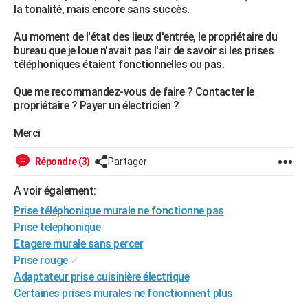
la tonalité, mais encore sans succès.
City break
Voyage de noces
Climat
Destinations
Voyage nature
Forum
+
PHOTO
Au moment de l'état des lieux d'entrée, le propriétaire du
GUIDES D'ACHAT
bureau que je loue n'avait pas l'air de savoir si les prises
téléphoniques étaient fonctionnelles ou pas.
BONS PLANS
Que me recommandez-vous de faire ? Contacter le
CARTE DE VOEUX
propriétaire ? Payer un électricien ?
Carte Bonne année
Carte Pâques
Carte de Noël
Carte Saint-Valentin
Carte d'anniversaire
DICTIONNAIRE
Merci
Biographies
Expressions
Dictionnaire
Citations
Proverbes
PROGRAMME TV
Répondre (3)
Partager
COPAINS D'AVANT
A voir également:
Se connecter
Collèges
Universités
Service militaire
S'inscrire
Lycées
Primaires
Entreprises
Avis de recherche
Prise téléphonique murale ne fonctionne pas
AVIS DE DÉCÈS
Prise telephonique
FORUM
Etagere murale sans percer
Prise rouge
✓
Lifestyle
Sport
Television
Cinema
Bricolage
Culture
Auto
Voyage
Adaptateur prise cuisinière électrique
Certaines prises murales ne fonctionnent plus