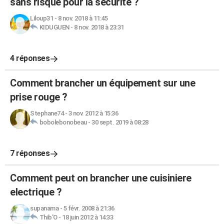
sans risque pour la sécurité ?
Liloup31
-
8 nov. 2018 à 11:45
KIDUGUEN
-
8 nov. 2018 à 23:31
4 réponses
Comment brancher un équipement sur une
prise rouge ?
Stephane74
-
3 nov. 2012 à 15:36
bobolebonobeau
-
30 sept. 2019 à 08:28
7 réponses
Comment peut on brancher une cuisiniere
electrique ?
supanama
-
5 févr. 2008 à 21:36
Thib'O
-
18 juin 2012 à 14:33