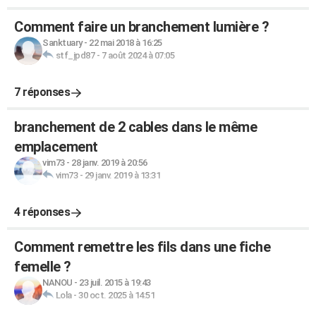
Comment faire un branchement lumière ?
Sanktuary
-
22 mai 2018 à 16:25
stf_jpd87
-
7 août 2024 à 07:05
7 réponses
branchement de 2 cables dans le même
emplacement
vim73
-
28 janv. 2019 à 20:56
vim73
-
29 janv. 2019 à 13:31
4 réponses
Comment remettre les fils dans une fiche
femelle ?
NANOU
-
23 juil. 2015 à 19:43
Lola
-
30 oct. 2025 à 14:51