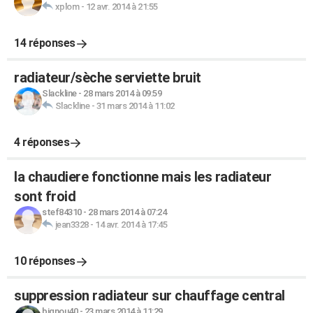
xplom
-
12 avr. 2014 à 21:55
14 réponses
radiateur/sèche serviette bruit
Slackline
-
28 mars 2014 à 09:59
Slackline
-
31 mars 2014 à 11:02
4 réponses
la chaudiere fonctionne mais les radiateur
sont froid
stef84310
-
28 mars 2014 à 07:24
jean3328
-
14 avr. 2014 à 17:45
10 réponses
suppression radiateur sur chauffage central
biqnou40
-
23 mars 2014 à 11:29