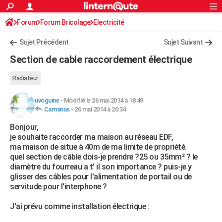
ACTUALITÉS
Forum
Forum Bricolage
Connexion
Electricité
S'inscrire
Rechercher
Société
Education
Villes
Politique
Faits Divers
Monde
+
SPORT
Sujet Précédent
Sujet Suivant
Football
Cyclisme
Forum
Coupe du monde 2026
Tennis
Rugby
CULTURE
Section de cable raccordement électrique
TNT
Cinéma
Musique
Programme TV
Streaming
Sorties cinéma
+
FINANCE
Radiateur
Impôts
Immobilier
Banque
Crédit
Retraite
Epargne
Risques naturels par ville
Assurance
AUTO
uvoguine
-
Modifié le 26 mai 2014 à 18:49
Carminas
-
26 mai 2014 à 20:34
Réserver un essai
Berlines
Forum auto
Essais
Citadines
SUV
+
HIGH-TECH
Bonjour,
Meilleur smartphone
Ordinateurs
Guide high-tech
Mobiles
Internet
Jeux vidéo
+
BRICOLAGE
je souhaite raccorder ma maison au réseau EDF,
ma maison de situe à 40m de ma limite de propriété.
Aménagement intérieur
Cuisine
Jardinage
+
Forum
Extérieur
Salle de bains
Rangement
WEEK-END
quel section de câble dois-je prendre ?25 ou 35mm² ? le
diamètre du fourreau a t' il son importance ? puis-je y
Escapades
Expositions
Week-end nature
Guides de France
Patrimoine
Musées
+
LIFESTYLE
glisser des câbles pour l'alimentation de portail ou de
servitude pour l'interphone ?
Bien-être
Mode
+
Art de vivre
Loisirs
Modes de vie
SANTE
J'ai prévu comme installation électrique :
Guide de la santé
Médicaments
+
Alimentation
Maladies
Sommeil
VOYAGE