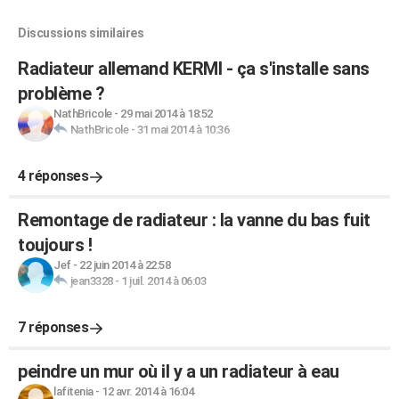
Discussions similaires
Radiateur allemand KERMI - ça s'installe sans
problème ?
NathBricole
-
29 mai 2014 à 18:52
NathBricole
-
31 mai 2014 à 10:36
4 réponses
Remontage de radiateur : la vanne du bas fuit
toujours !
Jef
-
22 juin 2014 à 22:58
jean3328
-
1 juil. 2014 à 06:03
7 réponses
peindre un mur où il y a un radiateur à eau
lafitenia
-
12 avr. 2014 à 16:04