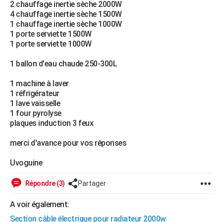
2 chauffage inertie sèche 2000W
City break
Voyage de noces
Climat
Destinations
Voyage nature
Forum
+
PHOTO
4 chauffage inertie sèche 1500W
1 chauffage inertie sèche 1000W
GUIDES D'ACHAT
1 porte serviette 1500W
1 porte serviette 1000W
BONS PLANS
1 ballon d'eau chaude 250-300L
CARTE DE VOEUX
1 machine à laver
Carte Bonne année
Carte Pâques
Carte de Noël
Carte Saint-Valentin
Carte d'anniversaire
DICTIONNAIRE
1 réfrigérateur
1 lave vaisselle
Biographies
Expressions
Dictionnaire
Citations
Proverbes
PROGRAMME TV
1 four pyrolyse
plaques induction 3 feux
COPAINS D'AVANT
merci d'avance pour vos réponses
Se connecter
Collèges
Universités
Service militaire
S'inscrire
Lycées
Primaires
Entreprises
Avis de recherche
AVIS DE DÉCÈS
Uvoguine
FORUM
Répondre (3)
Partager
Lifestyle
Sport
Television
Cinema
Bricolage
Culture
Auto
Voyage
A voir également:
Section câble électrique pour radiateur 2000w