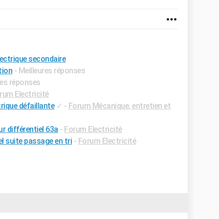
lectrique secondaire
tion
- Meilleures réponses
res réponses
rum Electricité
rique défaillante
✓
-
Forum Mécanique, entretien et
r différentiel 63a
-
Forum Electricité
l suite passage en tri
-
Forum Electricité