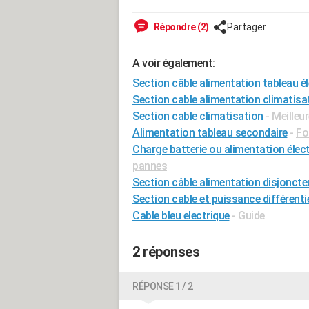
Répondre (2)
Partager
A voir également:
Section câble alimentation tableau é
Section cable alimentation climatisa
Section cable climatisation
- Meilleu
Alimentation tableau secondaire
-
Fo
Charge batterie ou alimentation élect
pannes
Section câble alimentation disjoncteu
Section cable et puissance différentie
Cable bleu electrique
- Guide
2 réponses
RÉPONSE 1 / 2