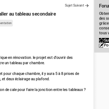
Foru
Sujet Suivant
aller au tableau secondaire
Obten
des s
grâce
mentation
conse
tous v
Sui
Po
ique en rénovation. le projet est d'ouvrir des
re un tableau par chambre.
et pour chaque chambre, il y aura 5 à 8 prises de
, et deux éclairage au plafond.
de cale pour faire la jonction entre les tableaux ?