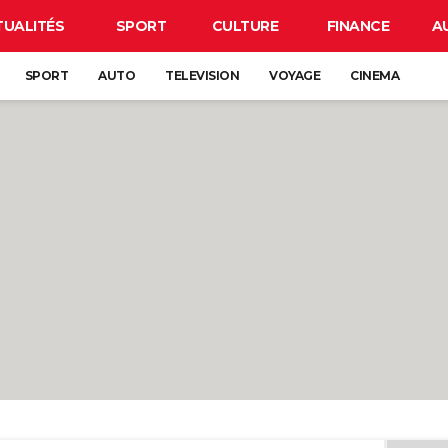
TUALITÉS
SPORT
CULTURE
FINANCE
A
SPORT
AUTO
TELEVISION
VOYAGE
CINEMA