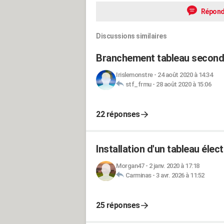
Répond
Discussions similaires
Branchement tableau second
Irislemonstre
-
24 août 2020 à 14:34
stf_frmu
-
28 août 2020 à 15:06
22 réponses
Installation d'un tableau éle
Morgan47
-
2 janv. 2020 à 17:18
Carminas
-
3 avr. 2026 à 11:52
25 réponses