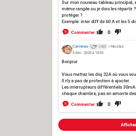
Sur mon nouveau tableau principal, es
même rangée ou je dois les répartir ? 
protéger ?
Exemple: inter diff de 60 A et les 5 di
0
Commenter
Carminas
>
Nicolas
2 023
9 déc. 2020 à 10:53
Bonjour
Vous mettez les disj 32A où vous vou
Il n'y a pas de protection à ajouter
Les interrupteurs différentiels 30mA
chaque chambre, pas en amonte des
0
Commenter
Affiche