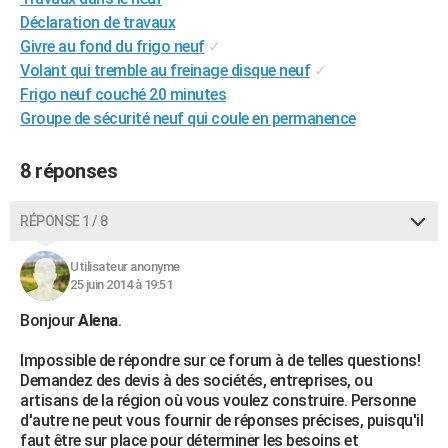
City break
Voyage de noces
Climat
Destinations
Voyage nature
Forum
+
Déclaration de travaux
PHOTO
Givre au fond du frigo neuf
✓
GUIDES D'ACHAT
Volant qui tremble au freinage disque neuf
✓
Frigo neuf couché 20 minutes
BONS PLANS
Groupe de sécurité neuf qui coule en permanence
CARTE DE VOEUX
8 réponses
Carte Bonne année
Carte Pâques
Carte de Noël
Carte Saint-Valentin
Carte d'anniversaire
DICTIONNAIRE
RÉPONSE 1 / 8
Biographies
Expressions
Dictionnaire
Citations
Proverbes
PROGRAMME TV
COPAINS D'AVANT
Utilisateur anonyme
25 juin 2014 à 19:51
Se connecter
Collèges
Universités
Service militaire
S'inscrire
Lycées
Primaires
Entreprises
Avis de recherche
AVIS DE DÉCÈS
Bonjour
Alena
.
FORUM
Impossible de répondre sur ce forum à de telles questions!
Demandez des devis à des sociétés, entreprises, ou
Lifestyle
Sport
Television
Cinema
Bricolage
Culture
Auto
Voyage
artisans de la région où vous voulez construire. Personne
d'autre ne peut vous fournir de réponses précises, puisqu'il
faut être sur place pour déterminer les besoins et