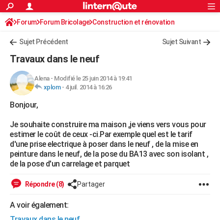
ACTUALITÉS
Forum
Forum Bricolage
Connexion
Construction et rénovation
S'inscrire
Rechercher
Société
Education
Villes
Politique
Faits Divers
Monde
+
SPORT
Sujet Précédent
Sujet Suivant
Football
Cyclisme
Forum
Coupe du monde 2026
Tennis
Rugby
CULTURE
Travaux dans le neuf
TNT
Cinéma
Musique
Programme TV
Streaming
Sorties cinéma
+
FINANCE
Alena
-
Modifié le 25 juin 2014 à 19:41
xplom
-
4 juil. 2014 à 16:26
Impôts
Immobilier
Banque
Crédit
Retraite
Epargne
Risques naturels par ville
Assurance
AUTO
Bonjour,
Réserver un essai
Berlines
Forum auto
Essais
Citadines
SUV
+
HIGH-TECH
Je souhaite construire ma maison ,je viens vers vous pour
Meilleur smartphone
Ordinateurs
Guide high-tech
Mobiles
Internet
Jeux vidéo
+
BRICOLAGE
estimer le coût de ceux -ci.Par exemple quel est le tarif
d'une prise electrique à poser dans le neuf , de la mise en
Aménagement intérieur
Cuisine
Jardinage
+
Forum
Extérieur
Salle de bains
Rangement
WEEK-END
peinture dans le neuf, de la pose du BA13 avec son isolant ,
de la pose d'un carrelage et parquet
Escapades
Expositions
Week-end nature
Guides de France
Patrimoine
Musées
+
LIFESTYLE
Répondre (8)
Partager
Bien-être
Mode
+
Art de vivre
Loisirs
Modes de vie
SANTE
A voir également:
Guide de la santé
Médicaments
+
Alimentation
Maladies
Sommeil
VOYAGE
Travaux dans le neuf