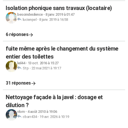
Isolation phonique sans travaux (locataire)
besoindesilence
-
8 janv. 2019 à 01:47
lucienpel
-
8 janv. 2019 à 16:58
6 réponses
fuite même après le changement du système
entier des toilettes
leil44
-
13 oct. 2016 à 15:27
Stp
-
22 mai 2021 à 19:17
31 réponses
Nettoyage façade à la javel : dosage et
dilution ?
vlom
-
4 août 2010 à 19:06
cbarr434
-
19 avr. 2026 à 10:19