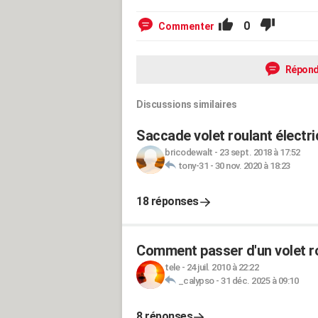
0
Commenter
Répond
Discussions similaires
Saccade volet roulant électr
bricodewalt
-
23 sept. 2018 à 17:52
tony-31
-
30 nov. 2020 à 18:23
18 réponses
Comment passer d'un volet ro
tele
-
24 juil. 2010 à 22:22
_calypso
-
31 déc. 2025 à 09:10
8 réponses