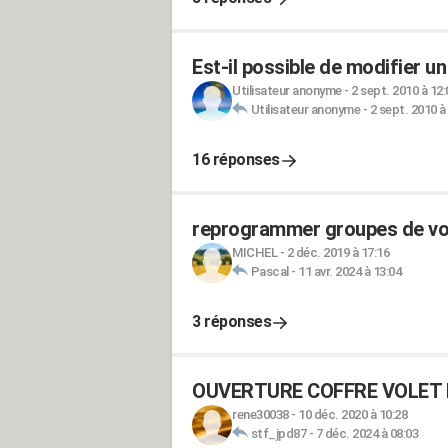
Est-il possible de modifier u
Utilisateur anonyme
-
2 sept. 2010 à 12:
Utilisateur anonyme
-
2 sept. 2010 à
16 réponses
reprogrammer groupes de vol
MICHEL
-
2 déc. 2019 à 17:16
Pascal
-
11 avr. 2024 à 13:04
3 réponses
OUVERTURE COFFRE VOLET
rene30038
-
10 déc. 2020 à 10:28
stf_jpd87
-
7 déc. 2024 à 08:03