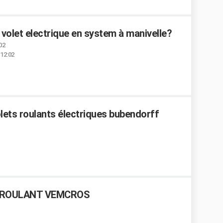
n volet electrique en system à manivelle?
02
 12:02
ets roulants électriques bubendorff
 ROULANT VEMCROS