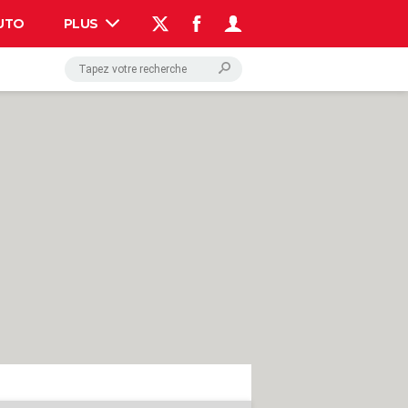
UTO
PLUS
AUTO
HIGH-TECH
BRICOLAGE
WEEK-END
LIFESTYLE
SANTE
VOYAGE
PHOTO
GUIDES D'ACHAT
BONS PLANS
CARTE DE VOEUX
DICTIONNAIRE
PROGRAMME TV
COPAINS D'AVANT
AVIS DE DÉCÈS
FORUM
Connexion
S'inscrire
Rechercher