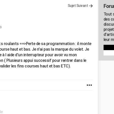
Foru
Sujet Suivant
Tout s
des c
discu
13
proje
d'art
leur m
ts roulants ==>Perte de sa programmation : il monte
urse haut et bas. Je n'ai pas la marque du volet. Je
à l aide d'un interrupteur pour avoir vu mon
tion ( Plusieurs appui successif pour rentrer dans le
lider les fins courses haut et bas ETC).
de