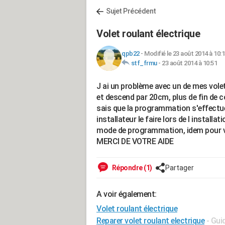
Sujet Précédent
Volet roulant électrique
qpb22
-
Modifié le 23 août 2014 à 10:
stf_frmu
-
23 août 2014 à 10:51
J ai un problème avec un de mes vole
et descend par 20cm, plus de fin de co
sais que la programmation s'effectue 
installateur le faire lors de l installa
mode de programmation, idem pour va
MERCI DE VOTRE AIDE
Répondre (1)
Partager
A voir également:
Volet roulant électrique
Reparer volet roulant electrique
- Gui