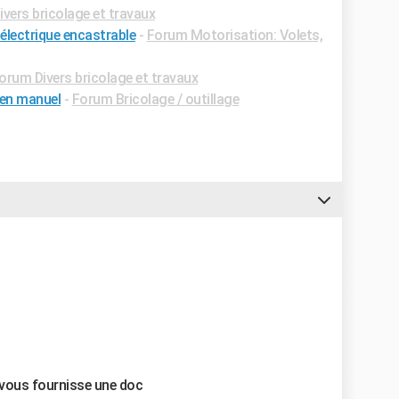
vers bricolage et travaux
lectrique encastrable
-
Forum Motorisation: Volets,
orum Divers bricolage et travaux
 en manuel
-
Forum Bricolage / outillage
l vous fournisse une doc