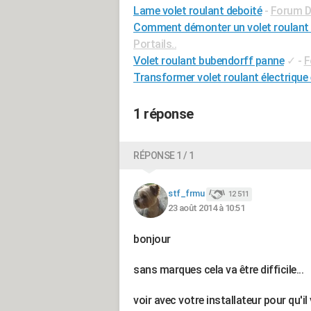
Lame volet roulant deboité
-
Forum Di
Comment démonter un volet roulant é
Portails..
Volet roulant bubendorff panne
✓
-
F
Transformer volet roulant électrique
1 réponse
RÉPONSE 1 / 1
stf_frmu
12 511
23 août 2014 à 10:51
bonjour
sans marques cela va être difficile...
voir avec votre installateur pour qu'i