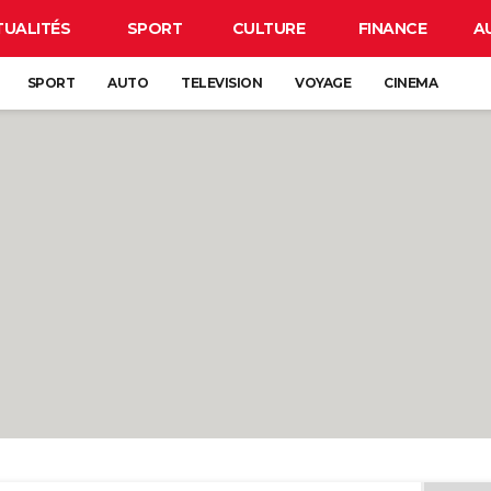
TUALITÉS
SPORT
CULTURE
FINANCE
A
SPORT
AUTO
TELEVISION
VOYAGE
CINEMA