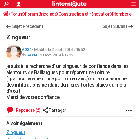
ACTUALITÉS
Forum
Forum Bricolage
Connexion
Construction et rénovation
S'inscrire
Plomberie
Rechercher
Société
Education
Villes
Politique
Faits Divers
Monde
+
SPORT
Sujet Précédent
Sujet Suivant
Football
Cyclisme
Forum
Coupe du monde 2026
Tennis
Rugby
CULTURE
Zingueur
TNT
Cinéma
Musique
Programme TV
Streaming
Sorties cinéma
+
FINANCE
AG34
-
Modifié le 2 sept. 2014 à 16:52
AG34
-
2 sept. 2014 à 17:23
Impôts
Immobilier
Banque
Crédit
Retraite
Epargne
Risques naturels par ville
Assurance
AUTO
je suis à la recherche d' un zingueur de confiance dans les
Réserver un essai
Berlines
Forum auto
Essais
Citadines
SUV
+
HIGH-TECH
alentours de Baillargues pour réparer une toiture
(tparticulièrement une portion en zing) qui a occasionné
Meilleur smartphone
Ordinateurs
Guide high-tech
Mobiles
Internet
Jeux vidéo
+
BRICOLAGE
des infiltrations pendant dernières fortes pluies du mois
d'aout .
Aménagement intérieur
Cuisine
Jardinage
+
Forum
Extérieur
Salle de bains
Rangement
WEEK-END
Merci de votre confiance
Escapades
Expositions
Week-end nature
Guides de France
Patrimoine
Musées
+
LIFESTYLE
Répondre (2)
Partager
Bien-être
Mode
+
Art de vivre
Loisirs
Modes de vie
SANTE
A voir également:
Zingueur
Guide de la santé
Médicaments
+
Alimentation
Maladies
Sommeil
VOYAGE