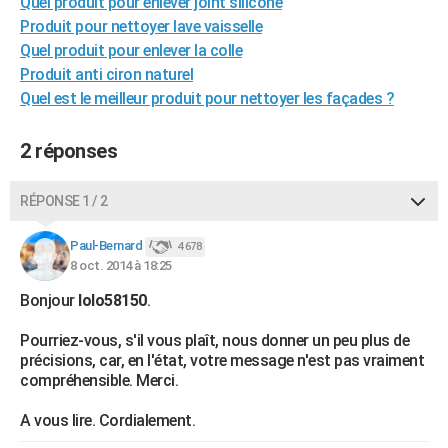
Quel produit pour enlever joint silicone
City break
Voyage de noces
Climat
Destinations
Voyage nature
Forum
+
PHOTO
Produit pour nettoyer lave vaisselle
Quel produit pour enlever la colle
GUIDES D'ACHAT
Produit anti ciron naturel
Quel est le meilleur produit pour nettoyer les façades ?
BONS PLANS
CARTE DE VOEUX
2 réponses
Carte Bonne année
Carte Pâques
Carte de Noël
Carte Saint-Valentin
Carte d'anniversaire
DICTIONNAIRE
RÉPONSE 1 / 2
Biographies
Expressions
Dictionnaire
Citations
Proverbes
PROGRAMME TV
Paul-Bernard
4 678
8 oct. 2014 à 18:25
COPAINS D'AVANT
Bonjour
lolo58150
.
Se connecter
Collèges
Universités
Service militaire
S'inscrire
Lycées
Primaires
Entreprises
Avis de recherche
AVIS DE DÉCÈS
Pourriez-vous, s'il vous plaît, nous donner un peu plus de
FORUM
précisions, car, en l'état, votre message n'est pas vraiment
compréhensible. Merci.
Lifestyle
Sport
Television
Cinema
Bricolage
Culture
Auto
Voyage
A vous lire. Cordialement.