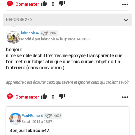
0
Commenter
RÉPONSE 2 / 2
labricole47
2 868
Modifié par labricole47 le 8/10/2014 18:35
bonjour
il me semble déchiffrer :résine époxyde transparente que
l'on met sur l'objet afin que une fois durcie l'objet soit a
l'intérieur (sans conviction )
apprendre c'est écouter ceux qui savent et ignorer ceux qui croient savoir
0
Commenter
Paul-Bernard
4 678
8 oct. 2014 à 18:57
Bonjour
labricole47
.