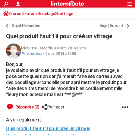
ACTUALITÉS
Forum
Forum Bricolage
Connexion
Outillage
S'inscrire
Rechercher
Société
Education
Villes
Politique
Faits Divers
Monde
+
SPORT
Sujet Précédent
Sujet Suivant
Football
Cyclisme
Forum
Coupe du monde 2026
Tennis
Rugby
CULTURE
Quel produit faut t'il pour créé un vitrage
TNT
Cinéma
Musique
Programme TV
Streaming
Sorties cinéma
+
FINANCE
lolo58150
-
Modifié le 8 oct. 2014 à 17:41
valerossi.
-
9 oct. 2014 à 19:58
Impôts
Immobilier
Banque
Crédit
Retraite
Epargne
Risques naturels par ville
Assurance
AUTO
Bonjour,
Réserver un essai
Berlines
Forum auto
Essais
Citadines
SUV
+
HIGH-TECH
je voulait s'avoir quel produit faut t'il pour un vitrage je
pose cette question car j'aimerait faire des carreau avec
Meilleur smartphone
Ordinateurs
Guide high-tech
Mobiles
Internet
Jeux vidéo
+
BRICOLAGE
des coquillage arcancielle pour apré mettre le produit pour
faire des vitres merci de répondre bien cordialement mlle
Aménagement intérieur
Cuisine
Jardinage
+
Forum
Extérieur
Salle de bains
Rangement
WEEK-END
fleury mon adresse mail est ***@*** .
Escapades
Expositions
Week-end nature
Guides de France
Patrimoine
Musées
+
LIFESTYLE
Répondre (2)
Partager
Bien-être
Mode
+
Art de vivre
Loisirs
Modes de vie
SANTE
A voir également:
Quel produit faut t'il pour créé un vitrage
Guide de la santé
Médicaments
+
Alimentation
Maladies
Sommeil
VOYAGE