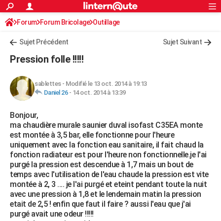
ACTUALITÉS
Forum
Forum Bricolage
Connexion
Outillage
S'inscrire
Rechercher
Société
Education
Villes
Politique
Faits Divers
Monde
+
SPORT
Sujet Précédent
Sujet Suivant
Football
Cyclisme
Forum
Coupe du monde 2026
Tennis
Rugby
CULTURE
Pression folle !!!!!
TNT
Cinéma
Musique
Programme TV
Streaming
Sorties cinéma
+
FINANCE
sablettes
-
Modifié le 13 oct. 2014 à 19:13
Impôts
Immobilier
Banque
Crédit
Retraite
Epargne
Risques naturels par ville
Assurance
AUTO
Daniel 26
-
14 oct. 2014 à 13:39
Réserver un essai
Berlines
Forum auto
Essais
Citadines
SUV
+
HIGH-TECH
Bonjour,
ma chaudière murale saunier duval isofast C35EA monte
Meilleur smartphone
Ordinateurs
Guide high-tech
Mobiles
Internet
Jeux vidéo
+
BRICOLAGE
est montée à 3,5 bar, elle fonctionne pour l'heure
uniquement avec la fonction eau sanitaire, il fait chaud la
Aménagement intérieur
Cuisine
Jardinage
+
Forum
Extérieur
Salle de bains
Rangement
WEEK-END
fonction radiateur est pour l'heure non fonctionnelle.je l'ai
purgé la pression est descendue à 1,7 mais un bout de
Escapades
Expositions
Week-end nature
Guides de France
Patrimoine
Musées
+
LIFESTYLE
temps avec l'utilisation de l'eau chaude la pression est vite
montée à 2, 3 .... je l'ai purgé et eteint pendant toute la nuit
Bien-être
Mode
+
Art de vivre
Loisirs
Modes de vie
SANTE
avec une pression à 1,8 et le lendemain matin la pression
etait de 2,5 ! enfin que faut il faire ? aussi l'eau que j'ai
Guide de la santé
Médicaments
+
Alimentation
Maladies
Sommeil
VOYAGE
purgé avait une odeur !!!!!