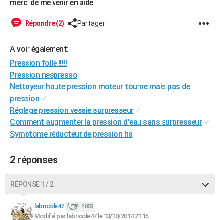
merci de me venir en aide
City break
Voyage de noces
Climat
Destinations
Voyage nature
Forum
+
PHOTO
Répondre (2)
Partager
GUIDES D'ACHAT
A voir également:
BONS PLANS
Pression folle !!!!!
CARTE DE VOEUX
Pression nespresso
Nettoyeur haute pression moteur tourne mais pas de
Carte Bonne année
Carte Pâques
Carte de Noël
Carte Saint-Valentin
Carte d'anniversaire
DICTIONNAIRE
pression
✓
Biographies
Expressions
Dictionnaire
Citations
Proverbes
Réglage pression vessie surpresseur
✓
PROGRAMME TV
Comment augmenter la pression d'eau sans surpresseur
✓
COPAINS D'AVANT
Symptome réducteur de pression hs
Se connecter
Collèges
Universités
Service militaire
S'inscrire
Lycées
Primaires
Entreprises
Avis de recherche
AVIS DE DÉCÈS
2 réponses
FORUM
RÉPONSE 1 / 2
Lifestyle
Sport
Television
Cinema
Bricolage
Culture
Auto
Voyage
labricole47
2 858
Modifié par labricole47 le 13/10/2014 21:15