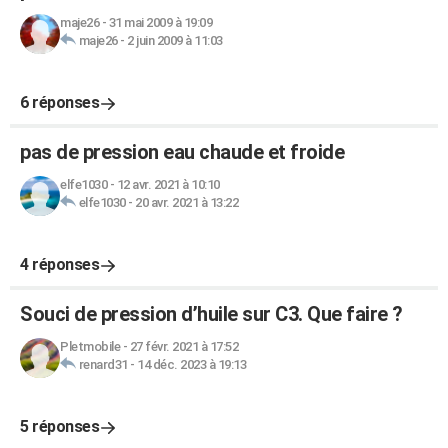
maje26
-
31 mai 2009 à 19:09
maje26
-
2 juin 2009 à 11:03
6 réponses
pas de pression eau chaude et froide
elfe1030
-
12 avr. 2021 à 10:10
elfe1030
-
20 avr. 2021 à 13:22
4 réponses
Souci de pression d’huile sur C3. Que faire ?
Pletmobile
-
27 févr. 2021 à 17:52
renard31
-
14 déc. 2023 à 19:13
5 réponses